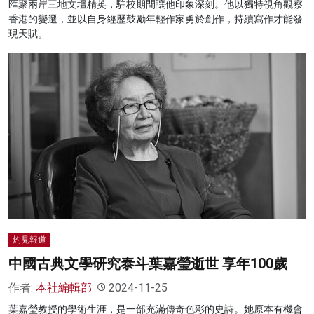
匯聚兩岸三地文壇精英，駐校期間讓他印象深刻。他以獨特視角觀察
香港的變遷，並以自身經歷鼓勵年輕作家勇於創作，持續寫作才能發
現天賦。
灼見報道
中國古典文學研究泰斗葉嘉瑩逝世 享年100歲
作者:
本社編輯部
2024-11-25
葉嘉瑩教授的學術生涯，是一部充滿傳奇色彩的史詩。她原本有機會