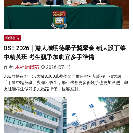
名家榜
灼見活動
關於我們
灼見教育
DSE 2026｜港大增明德學子獎學金 嶺大設丁肇
中精英班 考生競爭加劇宜多手準備
作者:
本社編輯部
2026-07-13
DSE放榜在即，港大撥8,000萬獎學金並推跨學科新課程；嶺大設
「丁肇中精英班」與彈性收生，學生機會更多但競爭也更加激烈，學
友社籲考生做好多元出路準備，從容應對。