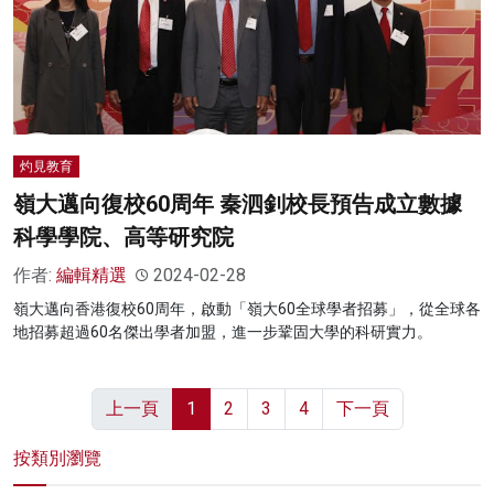
灼見教育
嶺大邁向復校60周年 秦泗釗校長預告成立數據
科學學院、高等研究院
作者:
編輯精選
2024-02-28
嶺大邁向香港復校60周年，啟動「嶺大60全球學者招募」，從全球各
地招募超過60名傑出學者加盟，進一步鞏固大學的科研實力。
上一頁
1
2
3
4
下一頁
按類別瀏覽