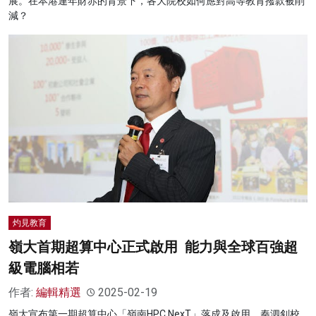
展。在本港連年財赤的背景下，各大院校如何應對高等教育撥款被削
減？
灼見教育
嶺大首期超算中心正式啟用 能力與全球百強超
級電腦相若
作者:
編輯精選
2025-02-19
嶺大宣布第一期超算中心「嶺南HPC NexT」落成及啟用。秦泗釗校