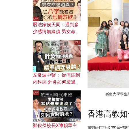
曆法家侯天同：遇到多
少感情姻緣債 男女命途
迥異？ 從八字能看透你
的七情六欲？
左常波中醫： 從痛症到
內科病 針灸如何透過解
筋結 精準調理身體？
嶺南大學學生
香港高教如
鄭俊傑校長X陳穎華主
面對區域高教競