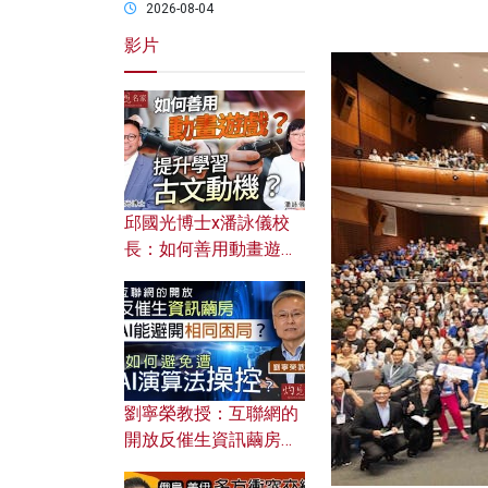
2026-08-04
影片
邱國光博士x潘詠儀校
長：如何善用動畫遊戲
提升學習古文動機？
劉寧榮教授：互聯網的
開放反催生資訊繭房，
AI能避開相同困局？如