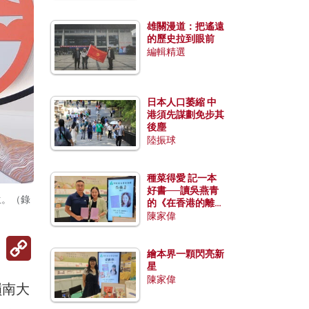
雄關漫道：把遙遠
的歷史拉到眼前
編輯精選
日本人口萎縮 中
港須先謀劃免步其
後塵
陸振球
種菜得愛 記一本
好書──讀吳燕青
生。（錄
的《在香港的離島
種菜》
陳家偉
Copy
Link
繪本界一顆閃亮新
星
陳家偉
嶺南大