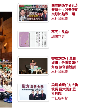
國際關係學者孔永
樂博士：將美伊衝
突類比越戰，兩者
有何異同？中國崛
本社編輯部
起能否為全球格局
發揮穩定效用？
葛亮：見南山
編輯精選
書展2026｜葉劉
淑儀：最喜歡姐姐
角色 無官職說話
包袱少
本社編輯部
梁鏡威獲任方大副
校長 呂大樂加盟
社科院
本社編輯部