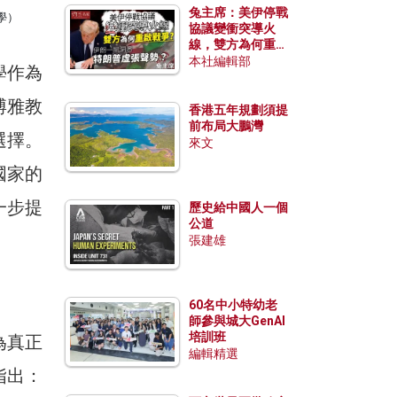
兔主席：美伊停戰
學）
協議變衝突導火
線，雙方為何重啟
戰爭？伊朗一早洞
本社編輯部
學作為
悉特朗普虛張聲
勢？
博雅教
香港五年規劃須提
前布局大鵬灣
選擇。
來文
國家的
一步提
歷史給中國人一個
公道
張建雄
60名中小特幼老
師參與城大GenAI
培訓班
為真正
編輯精選
指出：