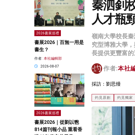
秦泗釗
人才瓶
2026書展巡禮
嶺南大學校長秦
書展2026｜百無一用是
究型博雅大學，
書生？
長提供更豐富的
作者:
本社編輯部
2026-08-07
作者:
本社
採訪：劉思熳
灼見原創
灼見獨家
2026書展巡禮
書展2026｜從劉以鬯
814篇刊報小品 重看香