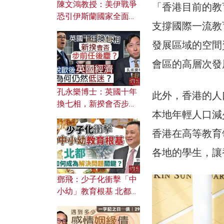
陳文鴻教授：美伊戰爭
「香港目前的教
恐引伊斯蘭國家全面反
支撐國際一流教
撲？ 俄羅斯欲聯合伊朗
對付北約美國？
發展區域的空間
會區的高層次發
孔永樂博士：英國十年
此外，香港的人
換七相，新揆會否步前
本地年輕人口減
任後塵？脫歐後英國經
濟為何仍然低迷？
香港在高等教育
各地的學生，讓
鄧飛：少子化衝擊「中
小幼」教育根基 北都如
何成為解決問題關鍵？