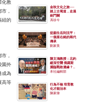
際化教
金秋文化之旅──
都市，
踏上古蜀道，走過
劍門關
樞紐的
馮珍今
從顧生岳到沈平：
一個座右銘的兩代
傳承
劉家美
都市，
陳文鴻教授：北約
縱深空襲 俄羅斯
校園外
瀕臨戰敗邊緣？中
國零部件能左右戰
本社編輯部
港成為
局走向？
展高等
行為不檢 培育教
化才能治本
陳家偉