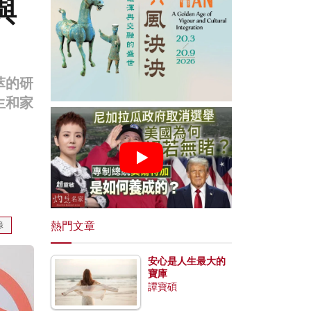
與
萃的研
生和家
熱門文章
錄
安心是人生最大的
寶庫
譚寶碩