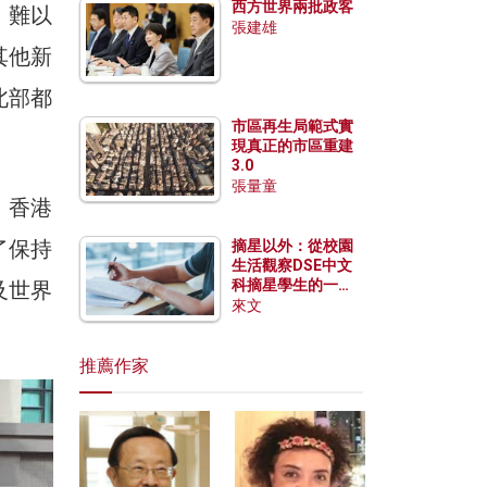
西方世界兩批政客
，難以
張建雄
其他新
北部都
市區再生局範式實
現真正的市區重建
3.0
張量童
，香港
了保持
摘星以外：從校園
生活觀察DSE中文
科摘星學生的一點
及世界
特質
來文
推薦作家