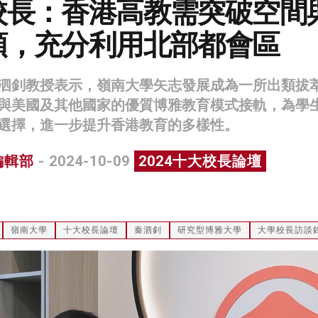
校長：香港高教需突破空間
頸，充分利用北部都會區
泗釗教授表示，嶺南大學矢志發展成為一所出類拔
與美國及其他國家的優質博雅教育模式接軌，為學
選擇，進一步提升香港教育的多樣性。
編輯部
- 2024-10-09
2024十大校長論壇
嶺南大學
十大校長論壇
秦泗釗
研究型博雅大學
大學校長訪談