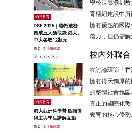
學校長秦泗釗教
育樞紐建設中所
灼見教育
擁有優越的國際
DSE 2026｜聯招放榜
四成五人獲取錄 港大、
潛力，但仍需解
中大各取12狀元
作者:
本社編輯部
校內外聯合
2026-08-05
在討論環節「香
擁有得天獨厚的
的整體社會氛圍
真正的國際化教
灼見教育
港大亞洲科學營 四諾獎
教育的核心優勢
得主與學生講解互動
作者:
本社編輯部