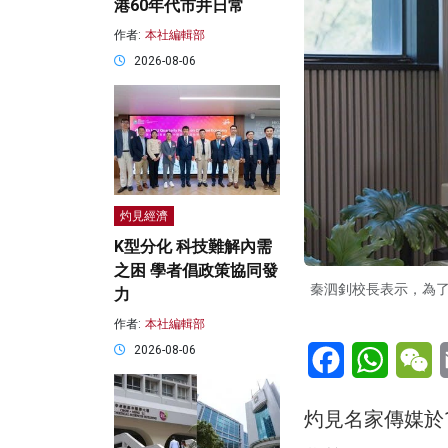
港60年代市井日常
作者:
本社編輯部
2026-08-06
灼見經濟
K型分化 科技難解內需
之困 學者倡政策協同發
秦泗釗校長表示，為
力
作者:
本社編輯部
Facebook
WhatsA
W
2026-08-06
灼見名家傳媒於