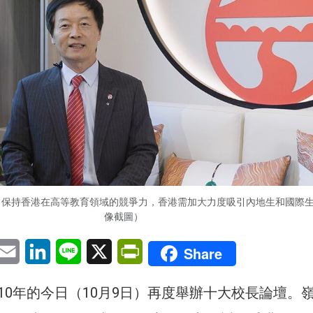
了保持香港在高等教育領域的競爭力，香港需加大力度吸引內地生和國際
像截圖）
pp
eChat
Email
LinkedIn
Line
X
PrintFriendly
Share
10年的今日（10月9日）再度舉辦十大校長論壇。