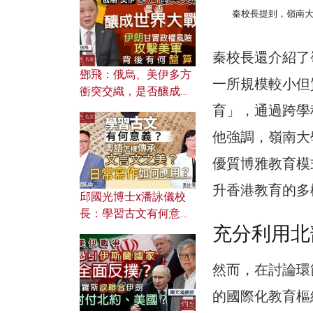
何避免遭AI演算法操
秦校長提到，嶺南
控？
秦校長還介紹了
鄧飛：俄烏、美伊多方
一所規模較小但
衝突交織，是否釀成世
界大戰？ 伊朗甘冒政權
育」，通過跨學
風險攻擊美軍，背後有
他強調，嶺南大
何盤算？
優質博雅教育模
升香港教育的多
邱國光博士x潘詠儀校
長：學習古文有何意
充分利用北
義？ 粵語怎樣傳承文言
文之美？ 日常寫作如何
應用？
然而，在討論環
的國際化教育樞