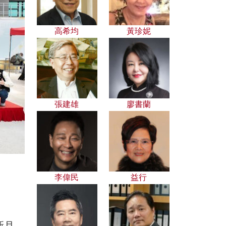
高希均
黃珍妮
張建雄
廖書蘭
李偉民
益行
新月