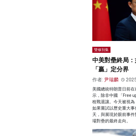
雙修別集
中美對壘終局：
「贏」定分界
作者:
尹瑞麟
202
美國總統特朗普日前在
示，除非中國 「Free 
稅戰退讓。今天被視為
如果嘗試以歷史重大事
天，與展現於眼前事件
場對壘的最終走向。