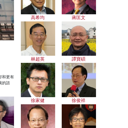
高希均
蔣匡文
林超英
譚寶碩
好和更有
廣的諮
徐家健
徐俊祥