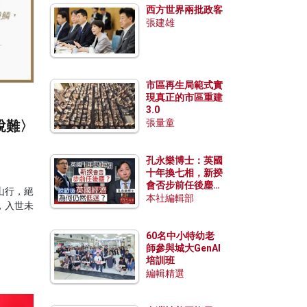
西方世界兩批政客
張建雄
市區再生局範式實
現真正的市區重建
3.0
張量童
說難〉
孔永樂博士：英國
十年換七相，新揆
會否步前任後塵？
山行，絕
脫歐後英國經濟為
本社編輯部
，入世未
何仍然低迷？
60名中小特幼老
師參與城大GenAI
培訓班
編輯精選