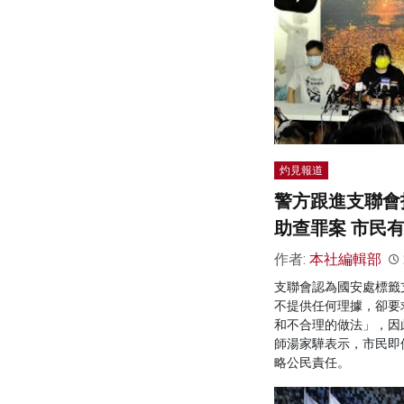
灼見報道
警方跟進支聯會
助查罪案 市民
作者:
本社編輯部
支聯會認為國安處標籤
不提供任何理據，卻要
和不合理的做法」，因
師湯家驊表示，市民即
略公民責任。