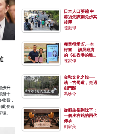
日本人口萎縮 中
港須先謀劃免步其
後塵
陸振球
種菜得愛 記一本
好書──讀吳燕青
的《在香港的離島
離
種菜》
陳家偉
金秋文化之旅──
踏上古蜀道，走過
穩步升
劍門關
馮珍今
那幾十
多收費，
因此長遠
從顧生岳到沈平：
有理。
一個座右銘的兩代
傳承
劉家美