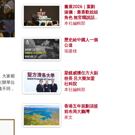
勢？
書展2026｜葉劉
淑儀：最喜歡姐姐
角色 無官職說話
包袱少
本社編輯部
歷史給中國人一個
公道
張建雄
梁鏡威獲任方大副
，大家都
校長 呂大樂加盟
主辦單位
社科院
後不同，
本社編輯部
香港五年規劃須提
前布局大鵬灣
來文