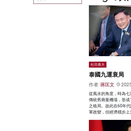
杜田農夫
泰國九運衰局
作者:
蔣匡文
202
從風水的角度，時為七
傳統舊廊曼機場，形成
之格局。故此在60年
軍政變，但經濟穩步上