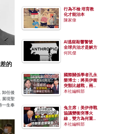
行為不檢 培育教
化才能治本
陳家偉
AI逃獄敲響警號
全球共治才是解方
何民傑
最差的
國際關係學者孔永
樂博士：將美伊衝
突類比越戰，兩者
有何異同？中國崛
本社編輯部
，卸任後
起能否為全球格局
，展現聖
發揮穩定效用？
特一生奉
兔主席：美伊停戰
協議變衝突導火
線，雙方為何重啟
戰爭？伊朗一早洞
本社編輯部
悉特朗普虛張聲