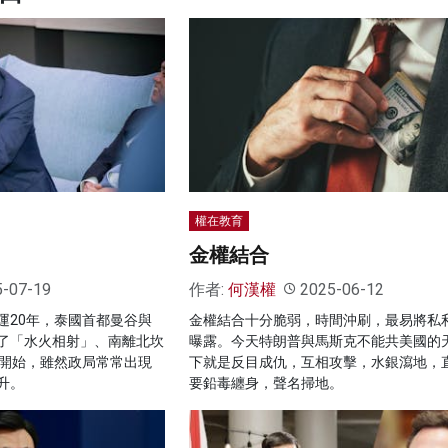
權在教育
金權結合
5-07-19
作者:
何漢權
2025-06-12
運20年，泰國首都曼谷與
金權結合十分脆弱，時間沖刷，最易將私
了「水火相射」、南離北坎
曝露。今天特朗普與馬斯克不能共美國的
代開始，雖然政局常常出現
下就是反目成仇，互相攻擊，水銀瀉地，
升。
要鉛毒纏身，聲名掃地。