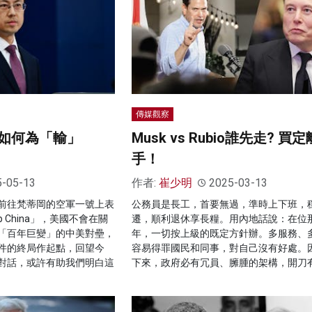
傳媒觀察
如何為「輸」
Musk vs Rubio誰先走? 買定
手！
5-05-13
作者:
崔少明
2025-03-13
前往梵蒂岡的空軍一號上表
公務員是長工，首要無過，準時上下班，
up China」，美國不會在關
遷，順利退休享長糧。用內地話說：在位
「百年巨變」的中美對壘，
年，一切按上級的既定方針辦。多服務、
件的終局作起點，回望今
容易得罪國民和同事，對自己沒有好處。
對話，或許有助我們明白這
下來，政府必有冗員、臃腫的架構，開刀