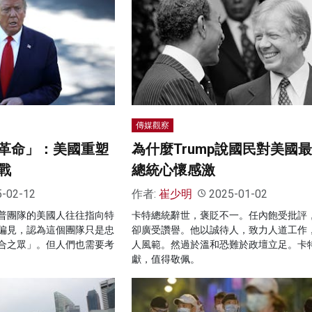
傳媒觀察
革命」：美國重塑
為什麼Trump說國民對美國
戰
總統心懷感激
5-02-12
作者:
崔少明
2025-01-02
普團隊的美國人往往指向特
卡特總統辭世，褒貶不一。任內飽受批評
偏見，認為這個團隊只是忠
卻廣受讚譽。他以誠待人，致力人道工作
合之眾」。但人們也需要考
人風範。然過於溫和恐難於政壇立足。卡
獻，值得敬佩。