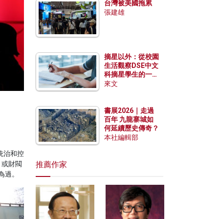
台灣被美國拖累
張建雄
摘星以外：從校園
生活觀察DSE中文
科摘星學生的一點
特質
來文
書展2026｜走過
百年 九龍寨城如
何延續歷史傳奇？
本社編輯部
統治和控
）或財閥
推薦作家
不為過。