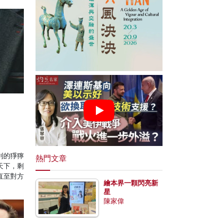
利的猙獰
熱門文章
天下，剩
直至對方
繪本界一顆閃亮新
星
陳家偉