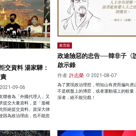
教育眼
政途險惡的忠告──韓非子〈
啟示錄
拒交資料 湯家驊：
作者:
許志榮
2021-08-07
有責
為了實現政治理想，明知山有虎而偏向虎
2021-09-06
不是棋盤上的博弈，或者運動場上的較量
支聯會為「外國代理人」又
深者，絕不能兒戲！
求提交大量資料，是「濫權
此拒絕提交資料。資深大律
使因為政治理由，也不能忽