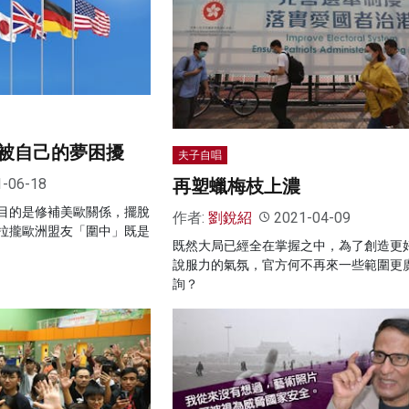
被自己的夢困擾
夫子自唱
再塑蠟梅枝上濃
1-06-18
目的是修補美歐關係，擺脫
作者:
劉銳紹
2021-04-09
拉攏歐洲盟友「圍中」既是
既然大局已經全在掌握之中，為了創造更
說服力的氣氛，官方何不再來一些範圍更
詢？