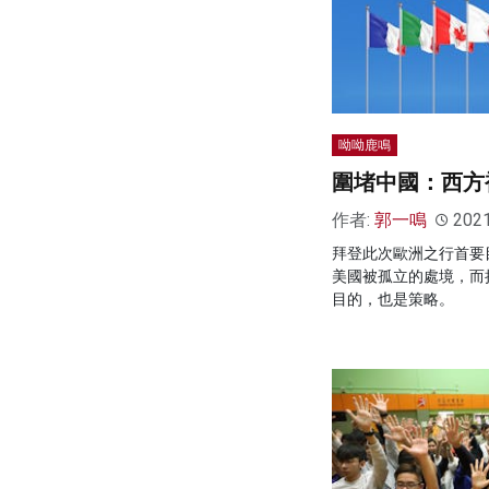
呦呦鹿鳴
圍堵中國：西方
作者:
郭一鳴
202
拜登此次歐洲之行首要
美國被孤立的處境，而
目的，也是策略。