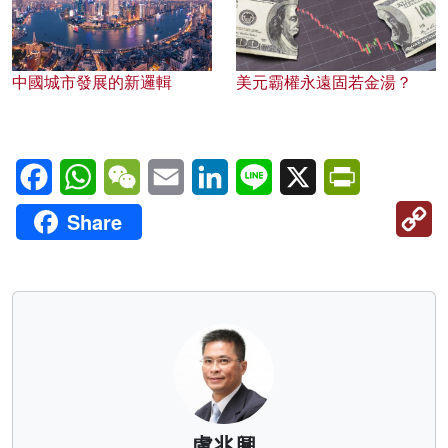
中國城市發展的新邏輯
美元霸權永遠固若金湯？
Facebook
WhatsApp
WeChat
Email
LinkedIn
Line
X
PrintFriendl
C
Share
Li
盧兆興