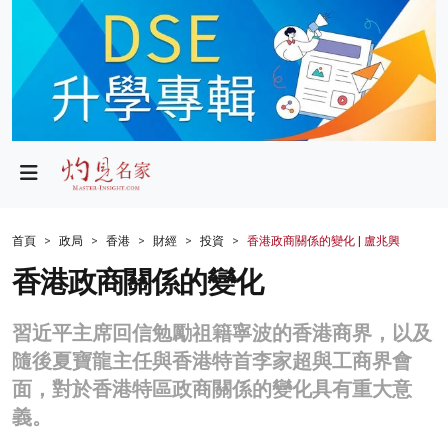
政局
教育
文化
財經
首頁
政局
香港
財經
投資
香港政商關係的變化 | 盧兆興
生活
香港政商關係的變化
健康
習近平主席回信勉勵祖籍寧波的香港商界，以及
商業
隨後夏寶龍主任與香港特首李家超與工商界會
面，對於香港特區政商關係的變化具有重大意
科技
義。
影片