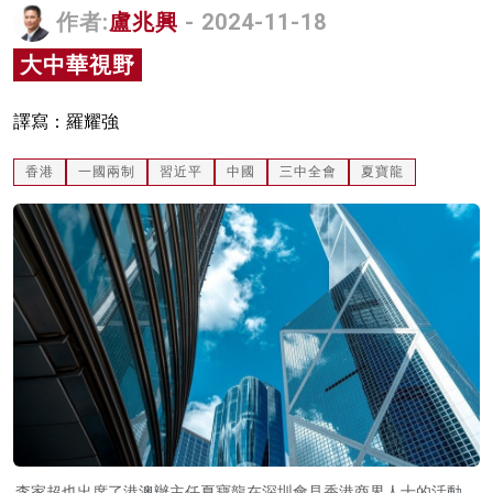
作者:
盧兆興
- 2024-11-18
名家榜
大中華視野
灼見活動
關於我們
譯寫：羅耀強
香港
一國兩制
習近平
中國
三中全會
夏寶龍
李家超也出席了港澳辦主任夏寶龍在深圳會見香港商界人士的活動，