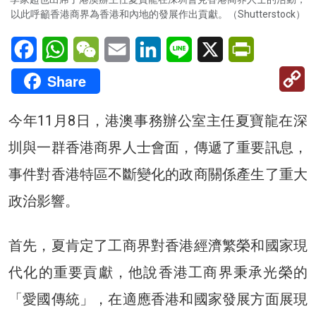
以此呼籲香港商界為香港和內地的發展作出貢獻。（Shutterstock）
Facebook
WhatsApp
WeChat
Email
LinkedIn
Line
X
PrintFriendl
C
Share
Li
今年11月8日，港澳事務辦公室主任夏寶龍在深
圳與一群香港商界人士會面，傳遞了重要訊息，
事件對香港特區不斷變化的政商關係產生了重大
政治影響。
首先，夏肯定了工商界對香港經濟繁榮和國家現
代化的重要貢獻，他說香港工商界秉承光榮的
「愛國傳統」，在適應香港和國家發展方面展現