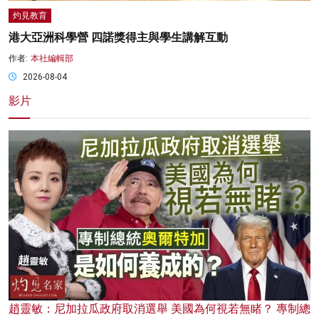
灼見教育
港大亞洲科學營 四諾獎得主與學生講解互動
作者:
本社編輯部
2026-08-04
影片
趙靈敏：尼加拉瓜政府取消選舉 美國為何視若無睹？ 專制總