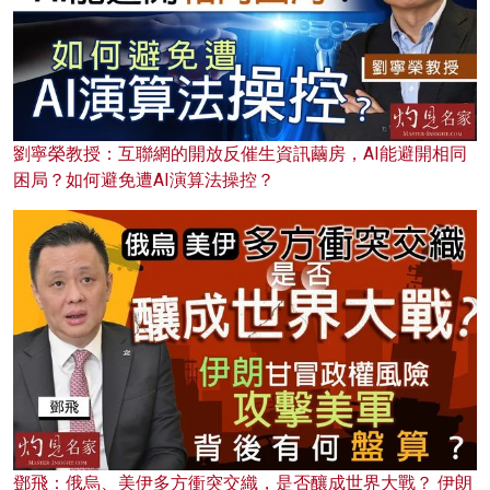
劉寧榮教授：互聯網的開放反催生資訊繭房，AI能避開相同
困局？如何避免遭AI演算法操控？
鄧飛：俄烏、美伊多方衝突交織，是否釀成世界大戰？ 伊朗