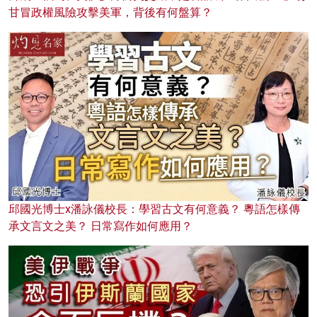
甘冒政權風險攻擊美軍，背後有何盤算？
邱國光博士x潘詠儀校長：學習古文有何意義？ 粵語怎樣傳
承文言文之美？ 日常寫作如何應用？