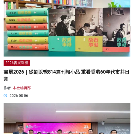
2026書展巡禮
書展2026｜從劉以鬯814篇刊報小品 重看香港60年代市井日
常
作者:
本社編輯部
2026-08-06