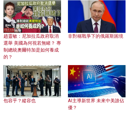
趙靈敏：尼加拉瓜政府取消
非對稱戰爭下的俄羅斯困境
選舉 美國為何視若無睹？ 專
制總統奧爾特加是如何養成
的？
包容乎？縱容也
AI主導新世界 未來中美誰佔
優？