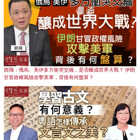
鄧飛：俄烏、美伊多方衝突交織，是否釀成世界大戰？ 伊朗
甘冒政權風險攻擊美軍，背後有何盤算？