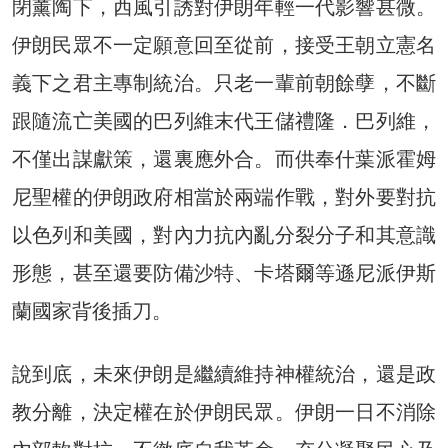
閉薰陶下，西風引誘對伊朗年輕一代影響甚微。
伊朗民眾不一定願意回至從前，接受王朝立憲名
義下之君主專制統治。只老一輩前朝餘孽，不斷
跟隨流亡美國的巴列維末代王儲禮隆．巴列維，
不僅出謀獻策，還裏應外合。而供奉什葉派霍姆
尼聖權的伊朗政府相當於兩端作戰，對外要對抗
以色列和美國，對內力抗內亂分裂分子和其意識
形態，甚至還要防備沙特、卡塔爾等遜尼派伊斯
蘭國家背後插刀。
說到底，未來伊朗是繼續維持神權統治，還是政
教分離，決定權在於伊朗民眾。伊朗一日不消除