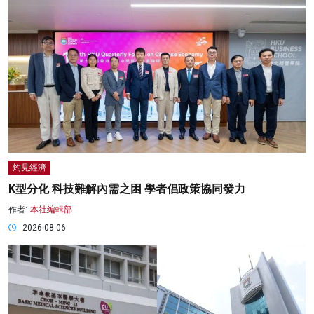
灼見經濟
K型分化 科技難解內需之困 學者倡政策協同發力
作者:
本社編輯部
2026-08-06