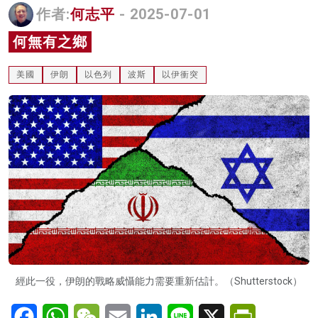
作者:
何志平
- 2025-07-01
名家榜
何無有之鄉
灼見活動
美國
伊朗
以色列
波斯
以伊衝突
關於我們
經此一役，伊朗的戰略威懾能力需要重新估計。（Shutterstock）
Facebook
WhatsApp
WeChat
Email
LinkedIn
Line
X
PrintFriendl