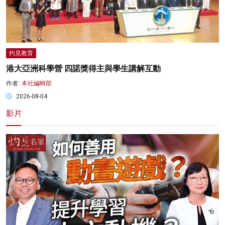
灼見教育
港大亞洲科學營 四諾獎得主與學生講解互動
作者:
本社編輯部
2026-08-04
影片