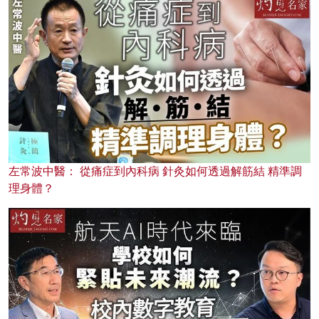
左常波中醫： 從痛症到內科病 針灸如何透過解筋結 精準調
理身體？