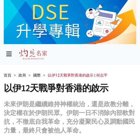
政局
教育
文化
財經
首頁
政局
國際
以伊12天戰爭對香港的啟示 | 何志平
生活
以伊12天戰爭對香港的啟示
健康
未來伊朗是繼續維持神權統治，還是政教分離，
商業
決定權在於伊朗民眾。伊朗一日不消除內部軟對
抗，不徹底自我革命，充分凝聚民心及調動國民
科技
力量，最終只會被他人革命。
影片