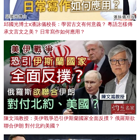
邱國光博士x潘詠儀校長：學習古文有何意義？ 粵語怎樣傳
承文言文之美？ 日常寫作如何應用？
陳文鴻教授：美伊戰爭恐引伊斯蘭國家全面反撲？ 俄羅斯欲
聯合伊朗 對付北約美國？