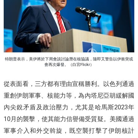
特朗普表示，美伊將於下周會談討論潛在核協議，隨即又警告以伊衝突或
會再次爆發。（白宮Flickr）
從表面看，三方都有理由宣稱勝利。以色列通過
重創伊朗軍事、核能力等，為內塔尼亞胡緩解國
內尖銳矛盾及政治壓力，尤其是哈馬斯2023年
10月的襲擊，使其能力信譽備受質疑。美國通過
軍事介入和外交斡旋，既空襲打擊了伊朗核計