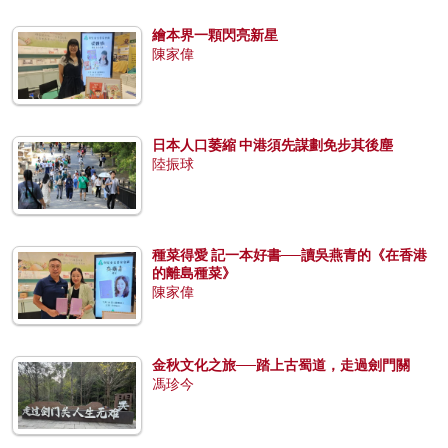
繪本界一顆閃亮新星
陳家偉
日本人口萎縮 中港須先謀劃免步其後塵
陸振球
種菜得愛 記一本好書──讀吳燕青的《在香港
的離島種菜》
陳家偉
金秋文化之旅──踏上古蜀道，走過劍門關
馮珍今