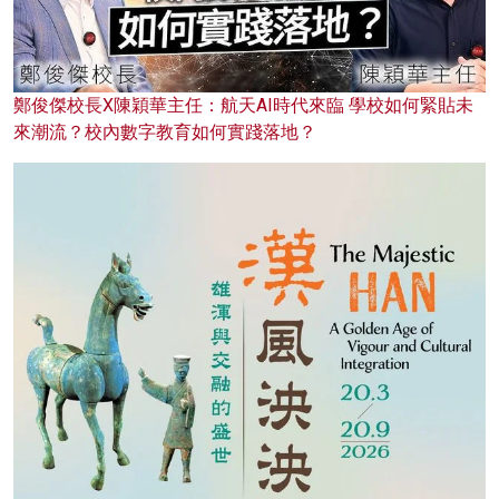
鄭俊傑校長X陳穎華主任：航天AI時代來臨 學校如何緊貼未
來潮流？校內數字教育如何實踐落地？