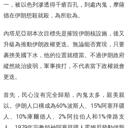
一，被以色列滲透得千瘡百孔，到處內鬼，摩薩
德在伊朗想殺就殺，為所欲為。
內塔尼亞胡本次目標先是摧毀伊朗核設施，後又
升級為推動伊朗政權更迭。無論能否實現，只要
裹挾美國下水，他的位置就穩當。不過伊朗政府
縱然統治疲弱，軍事挨打，不代表當下政權就會
更迭。
首先，民心沒有完全歸順，內鬼太多，親美親
以。伊朗人口構成為60%波斯人、15%阿塞拜疆
人、10%庫爾德人、2%阿拉伯人和1%俾路支
人。1979年宗教領袖阿塞拜疆人霍姆尼發動伊斯