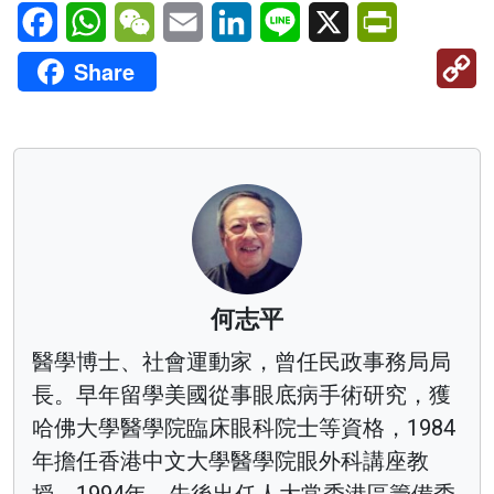
Facebook
WhatsApp
WeChat
Email
LinkedIn
Line
X
PrintFriendl
C
Share
Li
何志平
醫學博士、社會運動家，曾任民政事務局局
長。早年留學美國從事眼底病手術研究，獲
哈佛大學醫學院臨床眼科院士等資格，1984
年擔任香港中文大學醫學院眼外科講座教