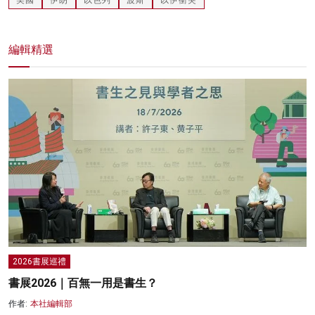
美國
伊朗
以色列
波斯
以伊衝突
編輯精選
2026書展巡禮
書展2026｜百無一用是書生？
作者:
本社編輯部