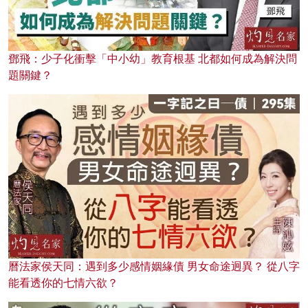
鄧飛：少子化衝擊「中小幼」教育根基 北都如何成為解決問
題關鍵？
曆法家侯天同：遇到多少感情姻緣債 男女命途迥異？ 從八字
能看透你的七情六欲？