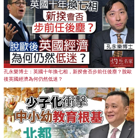
孔永樂博士：英國十年換七相，新揆會否步前任後塵？脫歐
後英國經濟為何仍然低迷？