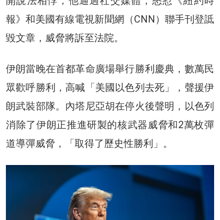
開說法相悖，他通過社交媒體，怒懟《紐約時
報》和美國有線電視新聞網（CNN）聯手刊登詆
毀文章，威脅將訴至法院。
伊朗當晚在首都革命廣場舉行勝利慶典，數萬民
眾歡呼勝利，高喊「美國以色列去死」，聲援伊
朗武裝部隊。內塔尼亞胡在停火後聲明，以色列
消除了伊朗正推進研製的核武器威脅和2萬枚彈
道導彈威脅，「取得了歷史性勝利」。