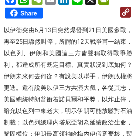
C
Share
Li
以伊衝突由6月13日突然爆發到21日美國參戰，
再至25日驟然叫停，所謂的12天戰爭甫一結束，
以色列、伊朗和美國這三方皆聲稱取得戰爭勝
利，都達成所有既定目標。真實狀況到底如何？
伊朗未來何去何從？有說美以聯手，伊朗政權將
更迭。還有說美以伊三方共演大戲，各從其志，
美國總統特朗普衝着諾貝爾和平獎，以炸止停，
暗允以色列中東老大，明示伊朗可能放鬆對石油
制裁；以色列總理內塔尼亞胡為延續政治生命，
鞏固權位；伊朗最高領袖哈梅內伊假意棄核，暫