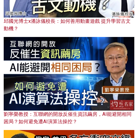
邱國光博士x潘詠儀校長：如何善用動畫遊戲 提升學習古文
動機？
劉寧榮教授：互聯網的開放反催生資訊繭房，AI能避開相同
困局？如何避免遭AI演算法操控？