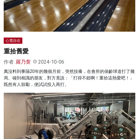
心寬自在
重拾舊愛
作者:
羅乃萱
2024-10-06
萬沒料到事隔20年的幾個月前，突然技癢，在會所的保齡球道打了幾
局。碰到相識的朋友，對方竟說：「打得不錯啊！重拾這熱愛吧！」
既然有人鼓勵，便試試投入再打。