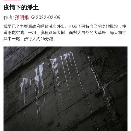
疫情下的淨土
作者:
孫明揚
2022-02-09
我早已全力響應政府呼籲減少外出。但為了保持自己的身體狀況，挑
選兩處空矌、平坦、廣種遮蔭大樹、面對大自然的大草坪，每天前往
其中一處，步行大約45分鐘。