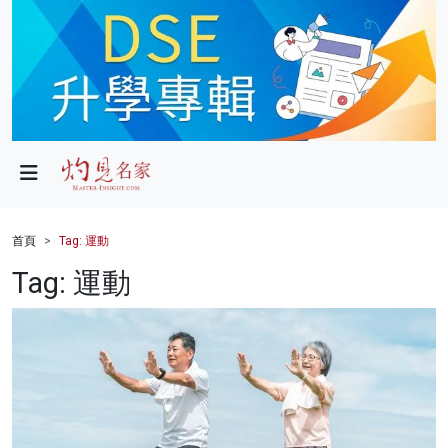
政局
教育
文化
財經
首頁
Tag: 運動
生活
Tag: 運動
健康
商業
科技
影片