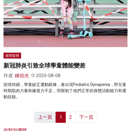
健體縱橫
新冠肺炎引致全球學童體能變差
作者:
鍾伯光
2020-08-08
疫情持續，學童缺乏運動鍛煉，會出現Pediatric Dynapenia，即兒童
時期肌肉力量和爆發力不足，而限制了他們正常的身體活動能力和運
動技能。
上一頁
1
2
下一頁
按類別瀏覽