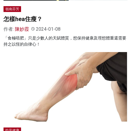
嶺南芬芳
怎樣hea住瘦？
作者:
陳妙霞
2024-01-08
「食極唔肥」只是少數人的天賦體質，想保持健康及理想體重還需要
持之以恆的自律心！
灼見健康