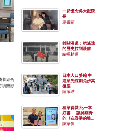
一起懷念吳大猷院
長
廖書蘭
雄關漫道：把遙遠
的歷史拉到眼前
編輯精選
日本人口萎縮 中
醫養結合
港須先謀劃免步其
持續照顧
後塵
陸振球
種菜得愛 記一本
好書──讀吳燕青
的《在香港的離島
種菜》
陳家偉