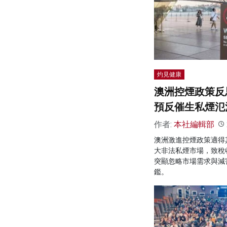
灼見健康
澳洲控煙政策反
預反催生私煙氾
作者:
本社編輯部
澳洲激進控煙政策適得
大非法私煙市場，致稅
突顯忽略市場需求與減
鑑。