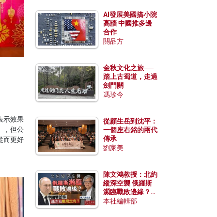
AI發展美國搞小院
高牆 中國推多邊
合作
關品方
金秋文化之旅──
踏上古蜀道，走過
劍門關
馮珍今
表示效果
從顧生岳到沈平：
」，但公
一個座右銘的兩代
傳承
從而更好
劉家美
陳文鴻教授：北約
縱深空襲 俄羅斯
瀕臨戰敗邊緣？中
國零部件能左右戰
本社編輯部
局走向？