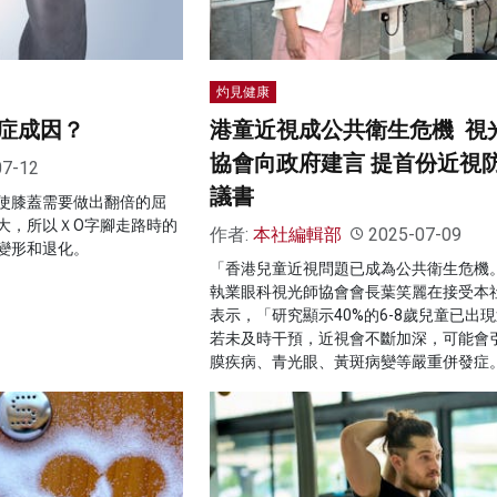
灼見健康
症成因？
港童近視成公共衛生危機 視
協會向政府建言 提首份近視
07-12
議書
使膝蓋需要做出翻倍的屈
大，所以ＸO字腳走路時的
作者:
本社編輯部
2025-07-09
變形和退化。
「香港兒童近視問題已成為公共衛生危機
執業眼科視光師協會會長葉笑麗在接受本
表示，「研究顯示40%的6-8歲兒童已出
若未及時干預，近視會不斷加深，可能會
膜疾病、青光眼、黃斑病變等嚴重併發症