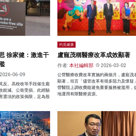
灼見健康
思 徐家健：激進干
盧寵茂稱醫療改革成效顯著
濫
作者:
本社編輯部
2026-03-02
2026-06-09
公營醫療收費改革實施約兩個月，盧寵茂
顯著，坦言「儘管改革有很多阻力及懷疑
其反。高稅收等手段催生龐
營醫院上調收費能避免重要服務被濫用，
收銳減、公衛受損。此經驗
地運用有限醫療資源。
害選項的政策侷限，足為殷