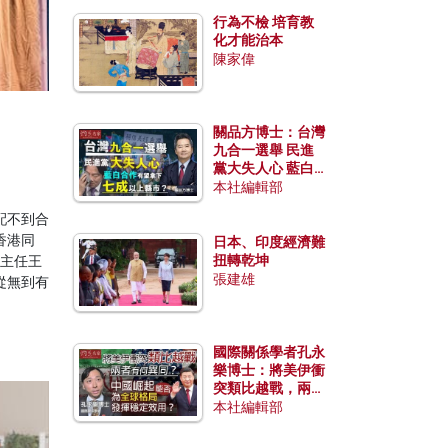
行為不檢 培育教
化才能治本
陳家偉
關品方博士：台灣
九合一選舉 民進
黨大失人心 藍白
合作有望拿下七成
本社編輯部
以上縣市？
配不到合
香港同
日本、印度經濟難
扭轉乾坤
統主任王
張建雄
從無到有
國際關係學者孔永
樂博士：將美伊衝
突類比越戰，兩者
有何異同？中國崛
本社編輯部
起能否為全球格局
發揮穩定效用？