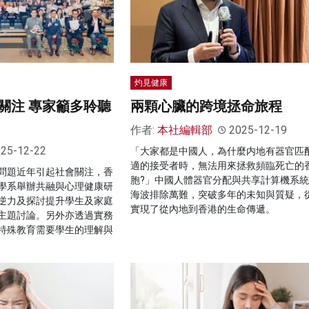
灼見健康
關注 專家籲多聆聽
兩顆心臟的跨境拯命旅程
作者:
本社編輯部
2025-12-19
25-12-22
「大家都是中國人，為什麼内地有器官匹
適的接受者時，無法用來拯救頻臨死亡的
問題近年引起社會關注，香
胞?」中國人體器官分配與共享計算機系
學系舉辦共融與心理健康研
海波排除萬難，突破多年的未知與質疑，
逆力及探討提升學生及家庭
實現了從內地到香港的生命傳遞。
主題討論。另外亦透過實務
特殊教育需要學生的理解與