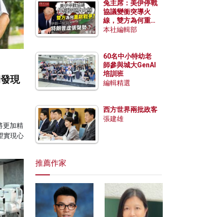
兔主席：美伊停戰
協議變衝突導火
線，雙方為何重啟
戰爭？伊朗一早洞
本社編輯部
悉特朗普虛張聲
勢？
60名中小特幼老
師參與城大GenAI
培訓班
期發現
編輯精選
西方世界兩批政客
張建雄
將更加精
望實現心
推薦作家