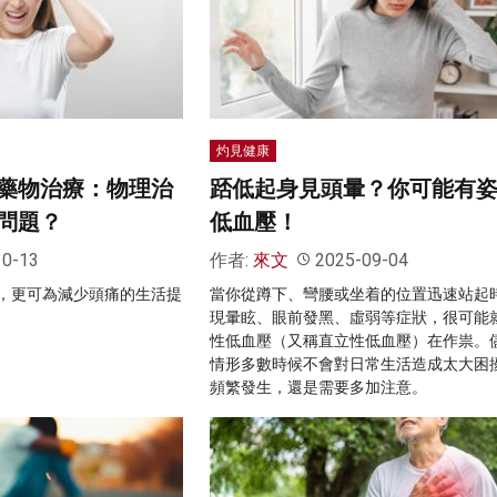
灼見健康
藥物治療：物理治
踎低起身見頭暈？你可能有
問題？
低血壓！
10-13
作者:
來文
2025-09-04
，更可為減少頭痛的生活提
當你從蹲下、彎腰或坐着的位置迅速站起
現暈眩、眼前發黑、虛弱等症狀，很可能
性低血壓（又稱直立性低血壓）在作祟。
情形多數時候不會對日常生活造成太大困
頻繁發生，還是需要多加注意。