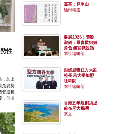
葛亮：見南山
編輯精選
書展2026｜葉劉
淑儀：最喜歡姐姐
角色 無官職說話
姿勢性
包袱少
本社編輯部
梁鏡威獲任方大副
校長 呂大樂加盟
時，若出
社科院
就是姿勢
本社編輯部
儘管這種
擾，但若
香港五年規劃須提
前布局大鵬灣
來文