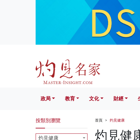
政局
教育
文化
財經
生活
政局
教育
文化
財經
按類別瀏覽
首頁
灼見健康
灼見健
灼見健康