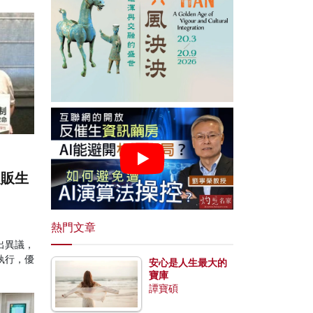
報販生
熱門文章
出異議，
執行，優
安心是人生最大的
。
寶庫
譚寶碩