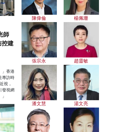
陳偉倫
楊佩珊
光師
防控建
張宗永
趙靈敏
。」香港
社專訪時
現近視，
引發視網
。」
潘文慧
湯文亮