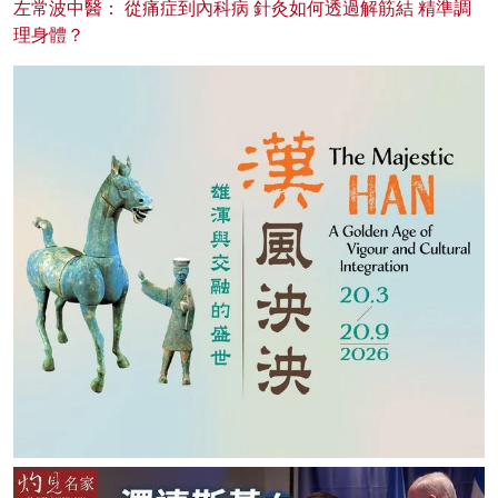
左常波中醫： 從痛症到內科病 針灸如何透過解筋結 精準調
理身體？