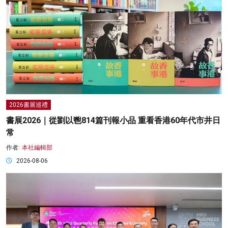
2026書展巡禮
書展2026｜從劉以鬯814篇刊報小品 重看香港60年代市井日
常
作者:
本社編輯部
2026-08-06