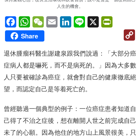
人生的機會。
Facebook
WhatsApp
WeChat
Email
LinkedIn
Line
X
PrintFriendl
C
Share
Li
退休腫瘤科醫生謝建泉跟我們說過：「大部分癌
症病人都是嚇死，而不是病死的。」因為大多數
人只要被確診為癌症，就會對自己的健康徹底絕
望，而認定自己是等着死亡的。
曾經聽過一個典型的例子：一位癌症患者知道自
己得了不治之症後，想在離開人世之前完成自己
未了的心願。因為他住的地方山上風景很美，只