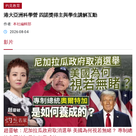
灼見教育
港大亞洲科學營 四諾獎得主與學生講解互動
作者:
本社編輯部
2026-08-04
影片
趙靈敏：尼加拉瓜政府取消選舉 美國為何視若無睹？ 專制總