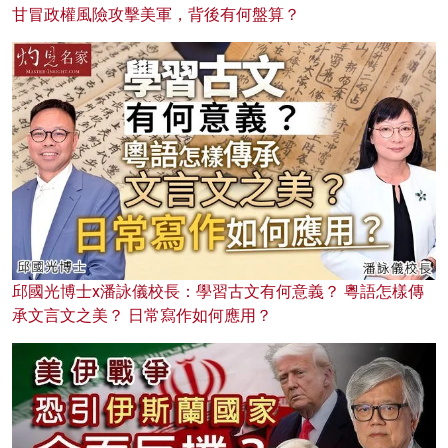
甘冒政權風險攻擊美軍，背後有何盤算？
邱國光博士x潘詠儀校長：學習古文有何意義？ 粵語怎樣傳
承文言文之美？ 日常寫作如何應用？