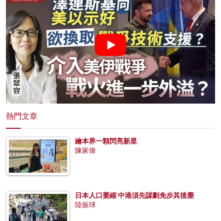
熱門文章
繪本界一顆閃亮新星
陳家偉
日本人口萎縮 中港須先謀劃免步其後塵
陸振球