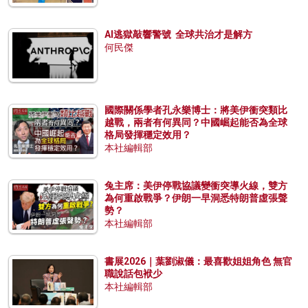
AI逃獄敲響警號 全球共治才是解方
何民傑
國際關係學者孔永樂博士：將美伊衝突類比
越戰，兩者有何異同？中國崛起能否為全球
格局發揮穩定效用？
本社編輯部
兔主席：美伊停戰協議變衝突導火線，雙方
為何重啟戰爭？伊朗一早洞悉特朗普虛張聲
勢？
本社編輯部
書展2026｜葉劉淑儀：最喜歡姐姐角色 無官
職說話包袱少
本社編輯部