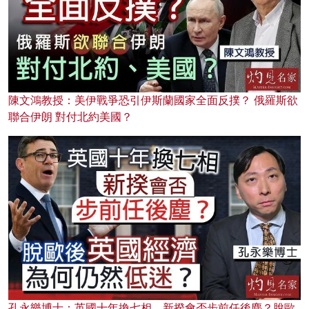
陳文鴻教授：美伊戰爭恐引伊斯蘭國家全面反撲？ 俄羅斯欲
聯合伊朗 對付北約美國？
孔永樂博士：英國十年換七相，新揆會否步前任後塵？脫歐