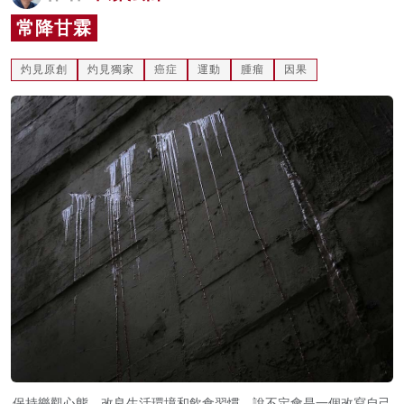
名家榜
常降甘霖
灼見活動
灼見原創
灼見獨家
癌症
運動
腫瘤
因果
關於我們
保持樂觀心態，改良生活環境和飲食習慣，說不定會是一個改寫自己