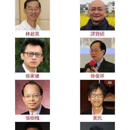
林超英
譚寶碩
徐家健
徐俊祥
張樹槐
黃氏