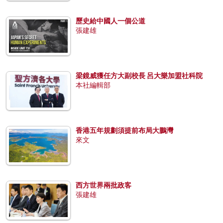
歷史給中國人一個公道
張建雄
梁鏡威獲任方大副校長 呂大樂加盟社科院
本社編輯部
香港五年規劃須提前布局大鵬灣
來文
西方世界兩批政客
張建雄