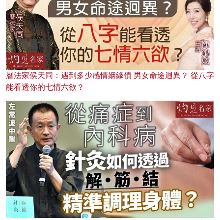
曆法家侯天同：遇到多少感情姻緣債 男女命途迥異？ 從八字
能看透你的七情六欲？