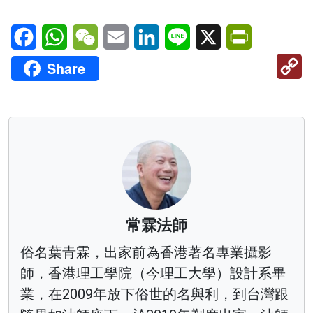
Facebook
WhatsApp
WeChat
Email
LinkedIn
Line
X
PrintFriendl
C
Share
Li
常霖法師
俗名葉青霖，出家前為香港著名專業攝影
師，香港理工學院（今理工大學）設計系畢
業，在2009年放下俗世的名與利，到台灣跟