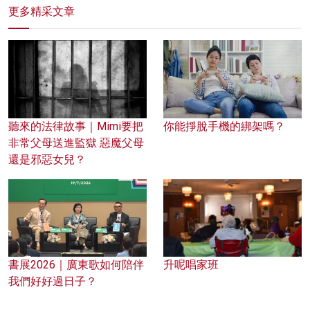
更多精采文章
聽來的法律故事｜Mimi要把
你能掙脫手機的綁架嗎？
非常父母送進監獄 惡魔父母
還是邪惡女兒？
書展2026｜廣東歌如何陪伴
升呢唱家班
我們好好過日子？