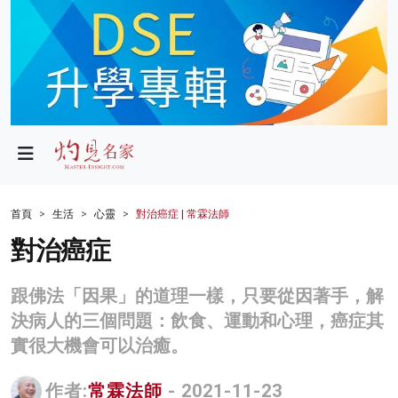
政局
教育
文化
財經
首頁
生活
心靈
對治癌症 | 常霖法師
生活
對治癌症
健康
跟佛法「因果」的道理一樣，只要從因著手，解
商業
決病人的三個問題：飲食、運動和心理，癌症其
實很大機會可以治癒。
科技
影片
作者:
常霖法師
- 2021-11-23