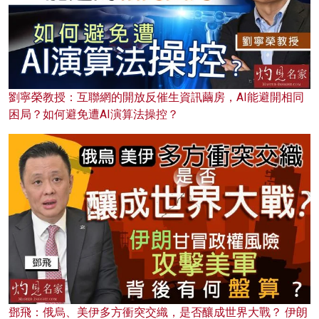
劉寧榮教授：互聯網的開放反催生資訊繭房，AI能避開相同
困局？如何避免遭AI演算法操控？
鄧飛：俄烏、美伊多方衝突交織，是否釀成世界大戰？ 伊朗