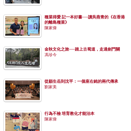
種菜得愛 記一本好書──讀吳燕青的《在香港
的離島種菜》
陳家偉
金秋文化之旅──踏上古蜀道，走過劍門關
馮珍今
從顧生岳到沈平：一個座右銘的兩代傳承
劉家美
行為不檢 培育教化才能治本
陳家偉