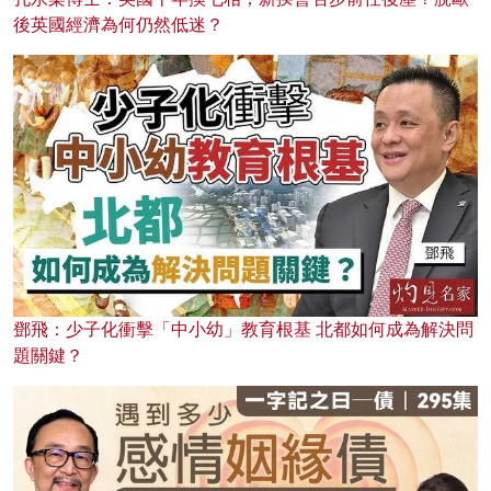
後英國經濟為何仍然低迷？
鄧飛：少子化衝擊「中小幼」教育根基 北都如何成為解決問
題關鍵？