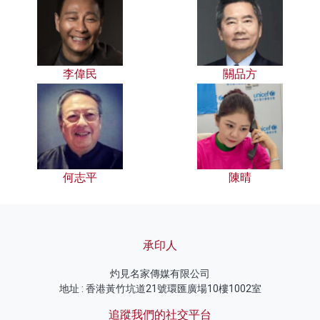
李偉民
關品方
何志平
陳晴
承印人
灼見名家傳媒有限公司
地址 : 香港黃竹坑道21號環匯廣場10樓1002室
追蹤我們的社交平台