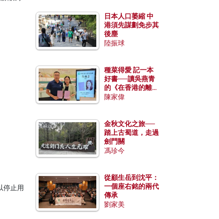
日本人口萎縮 中
港須先謀劃免步其
後塵
陸振球
種菜得愛 記一本
好書──讀吳燕青
的《在香港的離島
種菜》
陳家偉
金秋文化之旅──
踏上古蜀道，走過
劍門關
馮珍今
從顧生岳到沈平：
一個座右銘的兩代
以停止用
傳承
劉家美