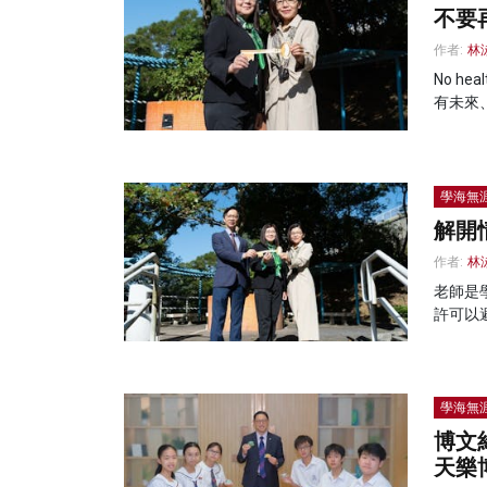
不要
作者:
林
No he
有未來
學海無
解開
作者:
林
老師是
許可以
學海無
博文
天樂