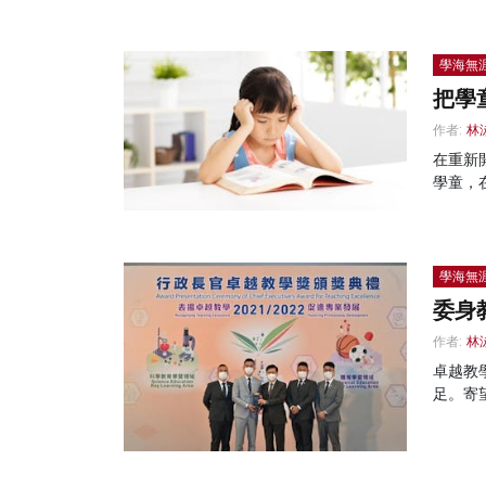
學海無
把學
作者:
林
在重新
學童，
學海無
委身
作者:
林
卓越教
足。寄