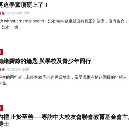
再迫學童頂硬上了！
泳施
2024-01-29
alth without mental health，沒有精神健康就沒有真正的健康，沒有生
、沒有一切
涯
情緒腳鐐的鑰匙 與學校及青少年同行
泳施
2023-12-20
學生的同行者，若能夠給予老師專業培訓，及早識別有情緒困擾的年輕人
避免。
涯
約禮 止於至善──專訪中大校友會聯會教育基金會主
博士