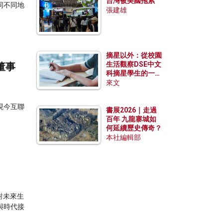
台灣被美國拖累
同不同地
張建雄
摘星以外：從校園
生活觀察DSE中文
董事
科摘星學生的一點
特質
來文
現今互聯
書展2026｜走過
百年 九龍寨城如
何延續歷史傳奇？
本社編輯部
對未來生
與時代接