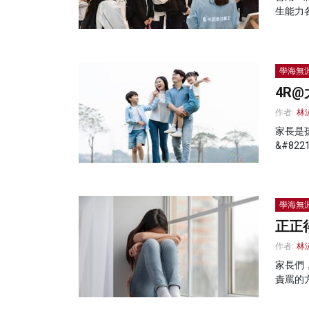
生能力
學海無
4R
作者:
林
家長是
&#8221
學海無
正正
作者:
林
家長們
責罵的