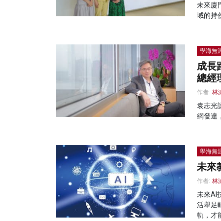
未來廈
域的持
學海無
成長
總經
作者:
林
袁志光
網發達
學海無
未來
作者:
林
未來A
活舉足
軌，才