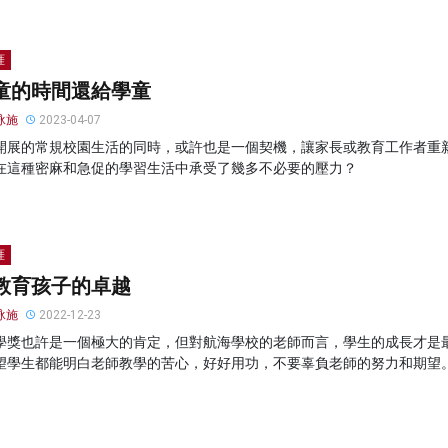
涯
童的時間還給學童
泳施
2023-04-07
開展的常規校園生活的同時，或許也是一個契機，讓家長或教育工作者重
在這種密麻和急促的學習生活中承受了幾多不必要的壓力？
涯
教育孩子的卓越
泳施
2022-12-23
學獎也許是一個極大的肯定，但對航海學校的老師而言，學生的成長才是
望學生都能明白老師教學的苦心，好好用功，不要辜負老師的努力和期望