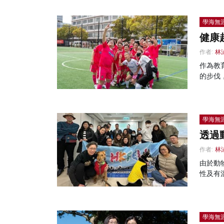
學海無
健康
作者:
林
作為教
的步伐
學海無
透過
作者:
林
由於動
性及有
學海無