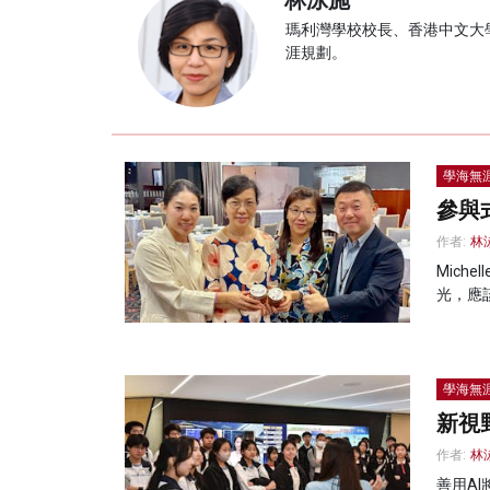
林泳施
瑪利灣學校校長、香港中文大
涯規劃。
學海無
參與
作者:
林
Mic
光，應
學海無
新視
作者:
林
善用A