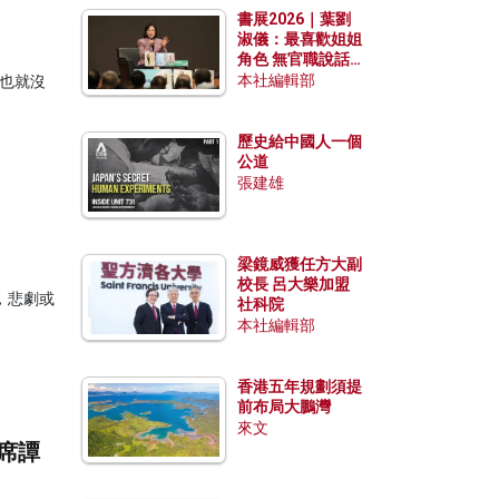
書展2026｜葉劉
淑儀：最喜歡姐姐
角色 無官職說話
包袱少
本社編輯部
命，也就沒
歷史給中國人一個
公道
張建雄
梁鏡威獲任方大副
校長 呂大樂加盟
，悲劇或
社科院
本社編輯部
香港五年規劃須提
前布局大鵬灣
來文
席譚