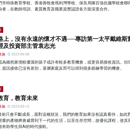
門市特殊教育學校、香港善牧會瑪利灣學校、保良局陳百強伉儷學校會聯
份者，在教師培訓、素質教育及職業資歷認證各方面深度合作。
涯
路上，沒有永遠的懷才不遇──專訪第一太平戴維斯
理及投資部主管袁志光
泳施
2023-06-08
認為雖然家境較優渥的孩子或許有較多教育機會，或更容易接收資訊。但
，資訊接收已沒有差別，基層家庭反而可以得到很多鍛鍊學習的機會。
涯
教育，教育未來
泳施
2023-05-15
I技術只會不斷成長，面對這種狀況，我們的教育如果沒有認真看待，如此
輕重的產物將會威脅到下一代的生活，以至生存空間，故優化課程，使其
能有助學生與AI的時代接軌。