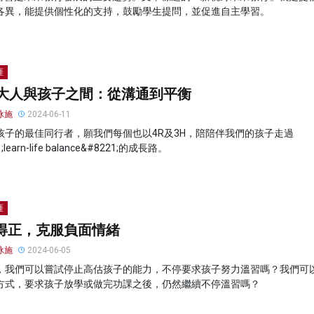
各異，能提供個性化的支持，鼓勵學生提問，並促進自主學習。
涯
@大人與孩子之間：從溝通到平衡
泳施
2024-06-11
孩子的最佳同行者，願我們每個也以4R及3H，陪陪伴我們的孩子走過
;learn-life balance&#8221;的成長路。
涯
得正，克服負面情緒
泳施
2024-06-05
，我們可以嘗試停止高估孩子的能力，不停要求孩子努力溫習嗎？我們可
方式，要求孩子放學或做完功課之後，仍然繼續不停溫習嗎？