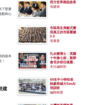
西方世界兩批政客
張建雄
供了堅實
值觀和心
市區再生局範式實
現真正的市區重建
3.0
張量童
孔永樂博士：英國
同的校本
十年換七相，新揆
亮！
會否步前任後塵？
脫歐後英國經濟為
本社編輯部
何仍然低迷？
60名中小特幼老
師參與城大GenAI
校建
培訓班
編輯精選