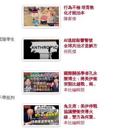
行為不檢 培育教
化才能治本
陳家偉
緊隨學生
AI逃獄敲響警號
全球共治才是解方
何民傑
國際關係學者孔永
樂博士：將美伊衝
突類比越戰，兩者
有何異同？中國崛
本社編輯部
起能否為全球格局
不帶批判
發揮穩定效用？
兔主席：美伊停戰
協議變衝突導火
線，雙方為何重啟
戰爭？伊朗一早洞
本社編輯部
悉特朗普虛張聲
勢？