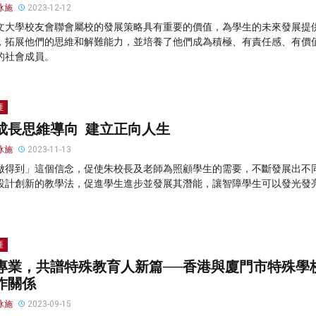
泳施
2023-12-12
文大學校友會聯會屬校的發展策略具有重要的價值，為學生的未來發展提
，拓展他們的思維和解難能力，並培養了他們成為積極、有責任感、有價
的社會成員。
涯
成長思維導向 建立正向人生
泳施
2023-11-13
做得到」這個信念，促使朱校長及老師為照顧學生的需要，不斷發展出不
設計創新的教學法，促進學生進步並發展其潛能，讓智障學生可以發光發
涯
專業，共譜特殊教育人新篇──香港與廈門市特殊學
作關係
泳施
2023-09-15