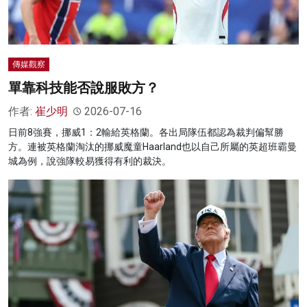
傳媒觀察
單靠科技能否說服敗方？
作者:
崔少明
2026-07-16
日前8強賽，挪威1：2輸給英格蘭。各出局隊伍都認為裁判偏幫勝
方。連被英格蘭淘汰的挪威魔童Haarland也以自己所屬的英超班霸曼
城為例，說強隊較易獲得有利的裁決。