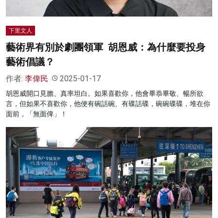
下里文人
藝術界有別於劇團領軍 胡恩威：為什麼要投身
藝術倡議？
作者:
李偉民
2025-01-17
胡恩威開口見膽、真率坦白。如果喜歡你，他會畢恭畢敬、暢所欲
言，但如果不喜歡你，他便有碗話碗、有碟話碟，碗碗碟碟，堆在你
面前，「無面俾」！