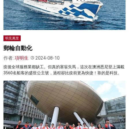
明見萬里
郵輪自動化
作者:
項明生
2024-08-10
疫後全球服務業都缺工。但真的塞翁失馬，這次在澳洲悉尼登上滿載
3560名船客的盛世公主號，過程卻比疫前更為快捷！靠的是科技。