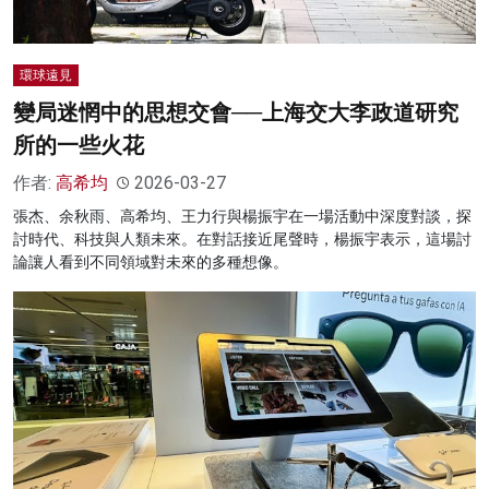
環球遠見
變局迷惘中的思想交會──上海交大李政道研究
所的一些火花
作者:
高希均
2026-03-27
張杰、余秋雨、高希均、王力行與楊振宇在一場活動中深度對談，探
討時代、科技與人類未來。在對話接近尾聲時，楊振宇表示，這場討
論讓人看到不同領域對未來的多種想像。