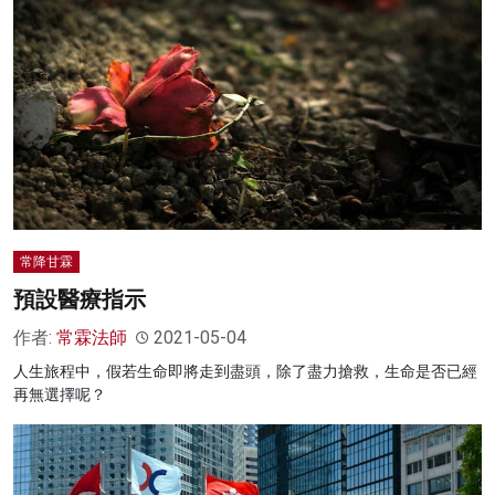
常降甘霖
預設醫療指示
作者:
常霖法師
2021-05-04
人生旅程中，假若生命即將走到盡頭，除了盡力搶救，生命是否已經
再無選擇呢？