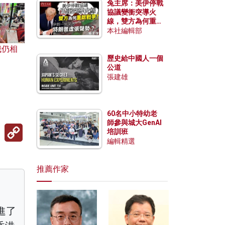
兔主席：美伊停戰
協議變衝突導火
線，雙方為何重啟
戰爭？伊朗一早洞
本社編輯部
悉特朗普虛張聲
我仍相
勢？
歷史給中國人一個
公道
張建雄
60名中小特幼老
師參與城大GenAI
Copy
培訓班
Link
編輯精選
推薦作家
進了