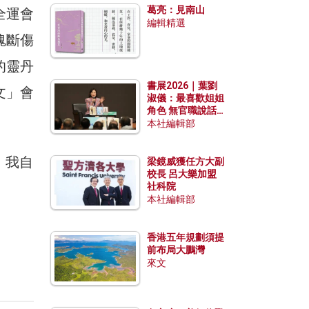
葛亮：見南山
全運會
編輯精選
魂斷傷
的靈丹
書展2026｜葉劉
文」會
淑儀：最喜歡姐姐
角色 無官職說話
包袱少
本社編輯部
。我自
梁鏡威獲任方大副
校長 呂大樂加盟
社科院
本社編輯部
香港五年規劃須提
前布局大鵬灣
來文