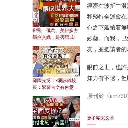
何避免遭AI演算法操
經濟在波折中滑
控？
和殘特全運會在
心之下延續着無
鄧飛：俄烏、美伊多方
衝突交織，是否釀成世
妙藥。而我，已
界大戰？ 伊朗甘冒政權
友，並把讀者的
風險攻擊美軍，背後有
何盤算？
眼前之世，也許
知力有不逮，但
邱國光博士x潘詠儀校
長：學習古文有何意
義？ 粵語怎樣傳承文言
原刊於《am7
文之美？ 日常寫作如何
應用？
更多精采文章