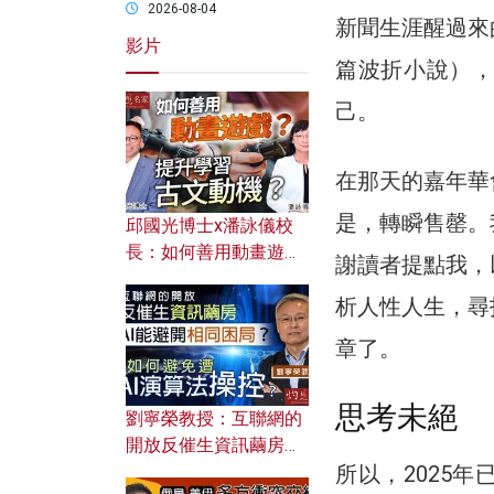
2026-08-04
新聞生涯醒過來
影片
篇波折小說），
己。
在那天的嘉年華
是，轉瞬售罄。
邱國光博士x潘詠儀校
長：如何善用動畫遊戲
謝讀者提點我，
提升學習古文動機？
析人性人生，尋
章了。
思考未絕
劉寧榮教授：互聯網的
開放反催生資訊繭房，
所以，2025
AI能避開相同困局？如