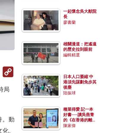
一起懷念吳大猷院
長
廖書蘭
雄關漫道：把遙遠
的歷史拉到眼前
編輯精選
Copy
Link
日本人口萎縮 中
港須先謀劃免步其
後塵
時局
陸振球
種菜得愛 記一本
好書──讀吳燕青
持。動
的《在香港的離島
種菜》
陳家偉
文化、