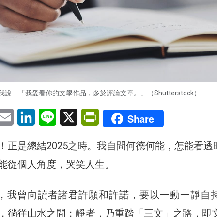
說：「我愛看你的文學作品，多於評論文章。」（Shutterstock）
pp
eChat
Email
LinkedIn
Line
X
PrintFriendly
Share
！正是總結2025之時。我自問何德何能，怎能看透
能從個人角度，哭笑人生。
前，我曾向讀者諸君許願和許諾，要以一動一靜自
，徜徉山水之間；靜者，乃重踏「三文」之路，即