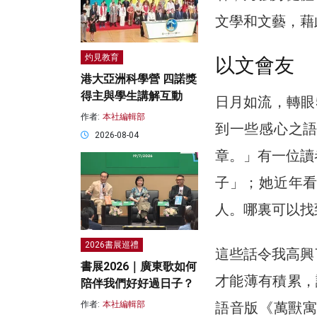
文學和文藝，藉
灼見教育
以文會友
港大亞洲科學營 四諾獎
得主與學生講解互動
日月如流，轉眼
作者:
本社編輯部
到一些感心之
2026-08-04
章。」有一位讀
子」；她近年
人。哪裏可以找
2026書展巡禮
這些話令我高興
書展2026｜廣東歌如何
才能薄有積累，
陪伴我們好好過日子？
語音版《萬獸寓
作者:
本社編輯部