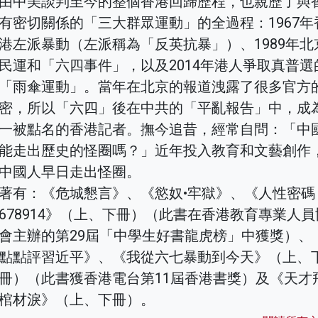
由中美談判至今的整個香港回歸歷程，也親歷了與
有密切關係的「三大群眾運動」的全過程：1967年
港左派暴動（左派稱為「反英抗暴」）、1989年北
民運和「六四事件」，以及2014年港人爭取真普選
「雨傘運動」。當年在北京的報道洩露了很多官方
密，所以「六四」後在中共的「平亂報告」中，成
一被點名的香港記者。撫今追昔，經常自問：「中
能走出歷史的怪圈嗎？」近年投入教育和文藝創作
中國人早日走出怪圈。
著有：《危城懇言》、《慾奴•牢獄》、《人性密碼
678914》（上、下冊）（此書在香港教育專業人員
會主辦的第29屆「中學生好書龍虎榜」中獲獎）、
點點評習近平》、《我從六七暴動到今天》（上、
冊）（此書獲香港電台第11屆香港書獎）及《天才
棺材淚》（上、下冊）。