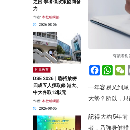
之困 學者倡政策協同發
力
作者:
本社編輯部
2026-08-06
有讀者對我
Facebook
WhatsA
W
灼見教育
DSE 2026｜聯招放榜
四成五人獲取錄 港大、
一年容易又到尾
中大各取12狀元
大勢？所以，只
作者:
本社編輯部
2026-08-05
記得大約5年
者，乃強身健體