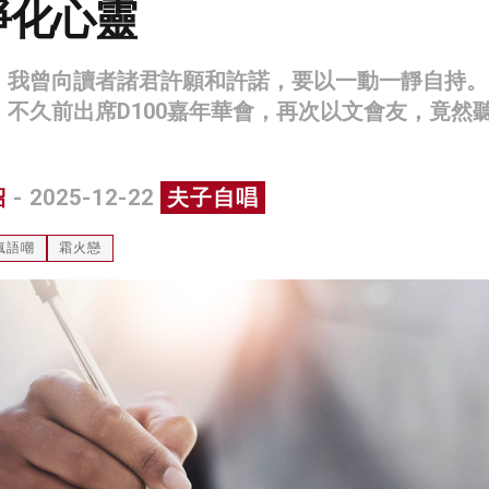
淨化心靈
，我曾向讀者諸君許願和許諾，要以一動一靜自持。
。不久前出席D100嘉年華會，再次以文會友，竟然
紹
- 2025-12-22
夫子自唱
瘋語嘲
霜火戀