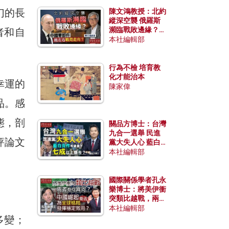
幻的長
陳文鴻教授：北約
縱深空襲 俄羅斯
瀕臨戰敗邊緣？中
者和自
國零部件能左右戰
本社編輯部
局走向？
行為不檢 培育教
化才能治本
幸運的
陳家偉
品。感
態，剖
關品方博士：台灣
九合一選舉 民進
評論文
黨大失人心 藍白
合作有望拿下七成
本社編輯部
以上縣市？
國際關係學者孔永
樂博士：將美伊衝
突類比越戰，兩者
有何異同？中國崛
本社編輯部
起能否為全球格局
多變；
發揮穩定效用？