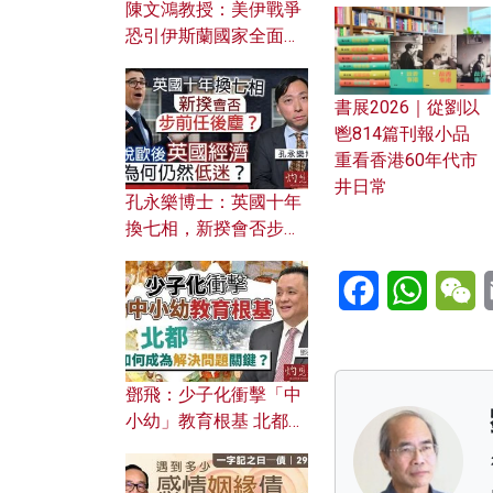
陳文鴻教授：美伊戰爭
恐引伊斯蘭國家全面反
撲？ 俄羅斯欲聯合伊朗
對付北約美國？
書展2026｜從劉以
鬯814篇刊報小品
重看香港60年代市
井日常
孔永樂博士：英國十年
換七相，新揆會否步前
任後塵？脫歐後英國經
Facebook
WhatsA
W
濟為何仍然低迷？
鄧飛：少子化衝擊「中
小幼」教育根基 北都如
何成為解決問題關鍵？