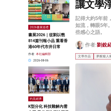
讓文學
記得大約5年前
如流，轉眼5年
2026書展巡禮
些感心之語。
書展2026｜從劉以鬯
814篇刊報小品 重看香
作者:
劉銳
港60年代市井日常
作者:
本社編輯部
文學作品
夢醒癡人
2026-08-06
灼見經濟
K型分化 科技難解內需