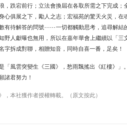
浪，跌宕前行；立法會換屆在各取所需之下完成；
身心俱展之下，勵人之志；宏福苑的驚天火災，在
數有待解答的問號⋯⋯一切都觸動思考，追尋解結
知野人獻曝也無用，所以在嘉年華會上繼續以「三
名字拆成對聯，相贈知音，同時自喜一番，足矣！
是「風雲突變生《三國》，愁雨飄搖出《紅樓》」
願諸君努力！
30》，本社獲作者授權轉載。
（原文按此）