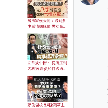
曆法家侯天同：遇到多
少感情姻緣債 男女命途
迥異？ 從八字能看透你
的七情六欲？
左常波中醫： 從痛症到
內科病 針灸如何透過解
筋結 精準調理身體？
鄭俊傑校長X陳穎華主