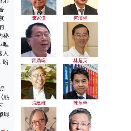
香港
香
京
陳家偉
何漢權
的
的秘
為唯
國人
雷鼎鳴
林超英
，盼
協
《點
張建雄
陳章華
下
飛與