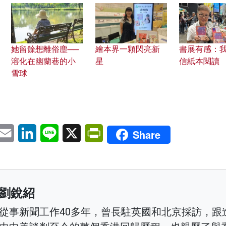
她留餘想離俗塵──
繪本界一顆閃亮新
書展有感：
溶化在幽蘭巷的小
星
信紙本閱讀
雪球
pp
eChat
Email
LinkedIn
Line
X
PrintFriendly
Share
劉銳紹
從事新聞工作40多年，曾長駐英國和北京採訪，跟