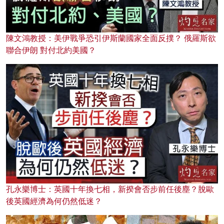
陳文鴻教授：美伊戰爭恐引伊斯蘭國家全面反撲？ 俄羅斯欲
聯合伊朗 對付北約美國？
孔永樂博士：英國十年換七相，新揆會否步前任後塵？脫歐
後英國經濟為何仍然低迷？