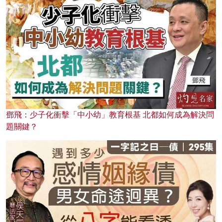
鄧飛：少子化衝擊「中小幼」教育根基 北都如何成為解決問
題關鍵？