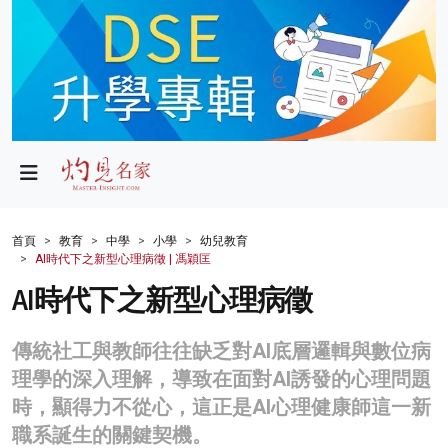
政局
教育
文化
財經
首頁
教育
中學
小學
幼兒教育
AI時代下之新型心理病徵 | 馮穎匡
生活
AI時代下之新型心理病徵
健康
傳統社工與教師往往缺乏對AI底層邏輯與數位病
商業
理學的深入理解，導致在面對AI誘發的心理問題
科技
時，顯得力不從心，這正是AI心理健康師這一新
職系誕生的關鍵契機。
影片