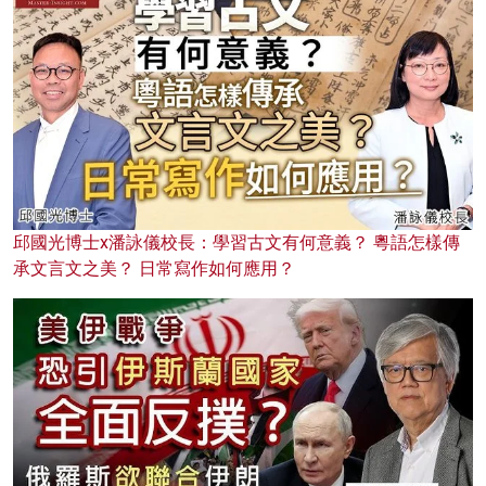
邱國光博士x潘詠儀校長：學習古文有何意義？ 粵語怎樣傳
承文言文之美？ 日常寫作如何應用？