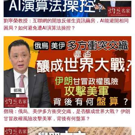
劉寧榮教授：互聯網的開放反催生資訊繭房，AI能避開相同
困局？如何避免遭AI演算法操控？
鄧飛：俄烏、美伊多方衝突交織，是否釀成世界大戰？ 伊朗
甘冒政權風險攻擊美軍，背後有何盤算？