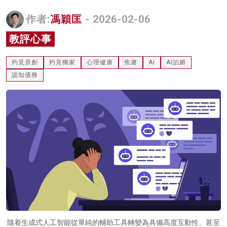
名家榜
作者:
馮穎匡
- 2026-02-06
灼見活動
教評心事
關於我們
灼見原創
灼見獨家
心理健康
焦慮
AI
AI諂媚
認知債務
隨着生成式人工智能從單純的輔助工具轉變為具備高度互動性、甚至