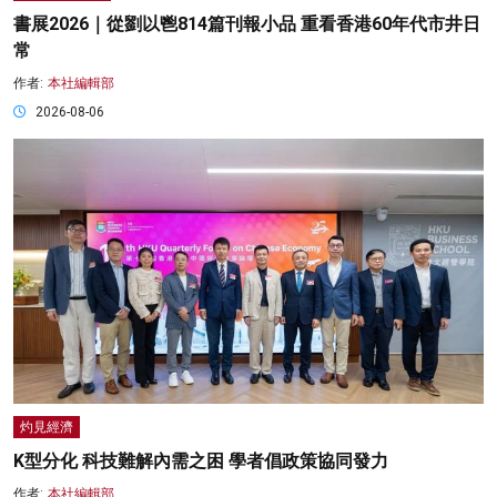
書展2026｜從劉以鬯814篇刊報小品 重看香港60年代市井日
常
作者:
本社編輯部
2026-08-06
灼見經濟
K型分化 科技難解內需之困 學者倡政策協同發力
作者:
本社編輯部