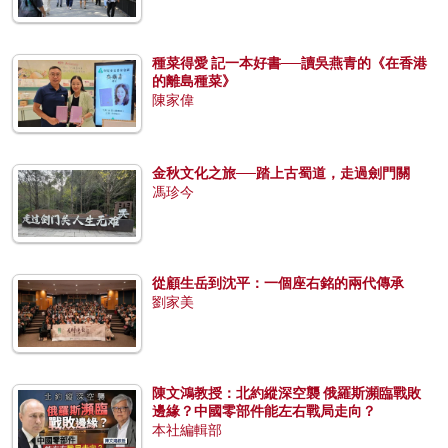
種菜得愛 記一本好書──讀吳燕青的《在香港
的離島種菜》
陳家偉
金秋文化之旅──踏上古蜀道，走過劍門關
馮珍今
從顧生岳到沈平：一個座右銘的兩代傳承
劉家美
陳文鴻教授：北約縱深空襲 俄羅斯瀕臨戰敗
邊緣？中國零部件能左右戰局走向？
本社編輯部