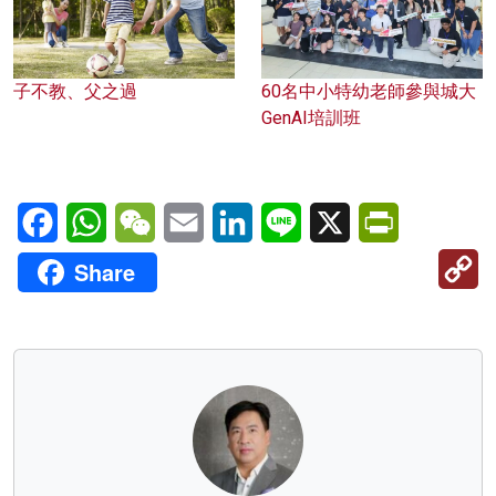
子不教、父之過
60名中小特幼老師參與城大
GenAI培訓班
Facebook
WhatsApp
WeChat
Email
LinkedIn
Line
X
PrintFriendl
C
Share
Li