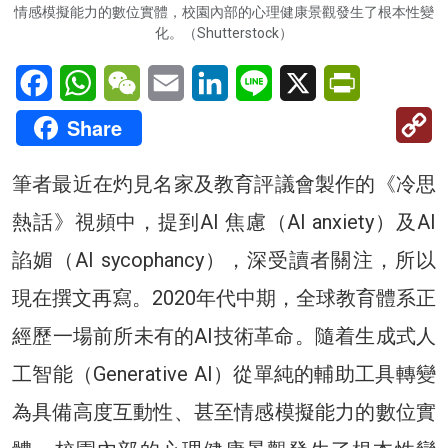
情感模擬能力的數位實體，校園內部的心理健康景觀發生了根本性變
化。（Shutterstock）
Facebook
WhatsApp
WeChat
Email
LinkedIn
Line
X
PrintFriendl
C
Share
Li
筆者最近在灼見名家及教育評議會製作的《冷思
熱話》視頻中，提到AI 焦慮（AI anxiety）及AI
諂媚（AI sycophancy），深受讀者關注，所以
現在撰文再寫。2020年代中期，全球教育體系正
經歷一場前所未有的AI技術革命。隨着生成式人
工智能（Generative AI）從單純的輔助工具轉變
為具備高度互動性、甚至情感模擬能力的數位實