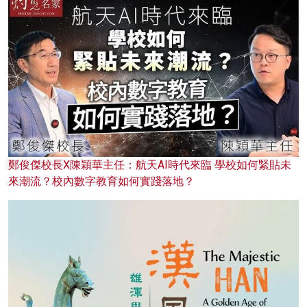
鄭俊傑校長X陳穎華主任：航天AI時代來臨 學校如何緊貼未
來潮流？校內數字教育如何實踐落地？