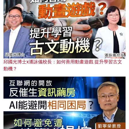
邱國光博士x潘詠儀校長：如何善用動畫遊戲 提升學習古文
動機？