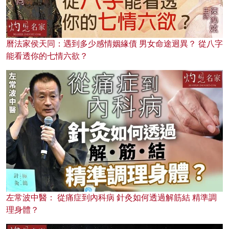
曆法家侯天同：遇到多少感情姻緣債 男女命途迥異？ 從八字
能看透你的七情六欲？
左常波中醫： 從痛症到內科病 針灸如何透過解筋結 精準調
理身體？