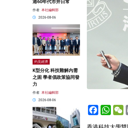
港60年代市井日常
作者:
本社編輯部
2026-08-06
灼見經濟
K型分化 科技難解內需
之困 學者倡政策協同發
力
作者:
本社編輯部
2026-08-06
Facebook
WhatsA
W
香港科技大學雙