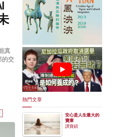
I
未
能真
部的交
熱門文章
安心是人生最大的
寶庫
譚寶碩