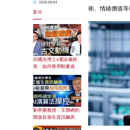
2026-08-04
術、情緒價值等
影片
邱國光博士x潘詠儀校
長：如何善用動畫遊戲
提升學習古文動機？
劉寧榮教授：互聯網的
開放反催生資訊繭房，
AI能避開相同困局？如