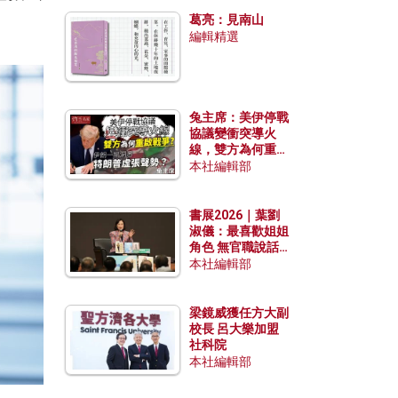
發揮穩定效用？
葛亮：見南山
編輯精選
兔主席：美伊停戰
協議變衝突導火
線，雙方為何重啟
戰爭？伊朗一早洞
本社編輯部
悉特朗普虛張聲
勢？
書展2026｜葉劉
淑儀：最喜歡姐姐
角色 無官職說話
包袱少
本社編輯部
梁鏡威獲任方大副
校長 呂大樂加盟
社科院
本社編輯部