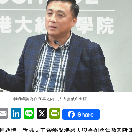
柳崎峰認為在五年之內，人力會被AI重構。
pp
eChat
Email
LinkedIn
Line
X
PrintFriendly
Share
聘教授、香港人工智能與機器人學會創會常務副理