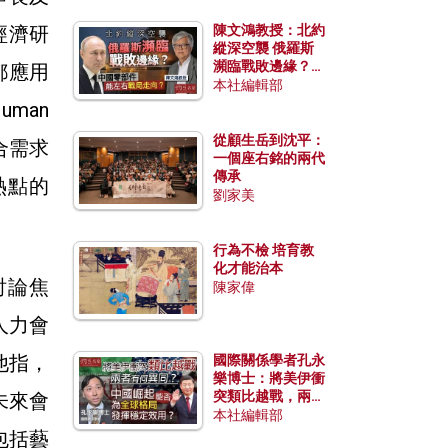
經濟研
陳文鴻教授：北約
縱深空襲 俄羅斯
瀕臨戰敗邊緣？中
都應用
國零部件能左右戰
本社編輯部
局走向？
Human
從顧生岳到沈平：
合需求
一個座右銘的兩代
傳承
熱點的
劉家美
行為不檢 培育教
化才能治本
討論焦
陳家偉
人力會
他指，
國際關係學者孔永
樂博士：將美伊衝
突類比越戰，兩者
在未來會
有何異同？中國崛
本社編輯部
起能否為全球格局
包括藝