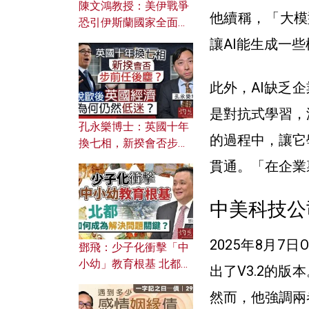
陳文鴻教授：美伊戰爭
他續稱，「大模型
恐引伊斯蘭國家全面反
撲？ 俄羅斯欲聯合伊朗
讓AI能生成一
對付北約美國？
此外，AI缺乏
是對抗式學習，
孔永樂博士：英國十年
的過程中，讓它
換七相，新揆會否步前
任後塵？脫歐後英國經
貫通。「在企業
濟為何仍然低迷？
中美科技公
2025年8月7日O
鄧飛：少子化衝擊「中
小幼」教育根基 北都如
出了V3.2的
何成為解決問題關鍵？
然而，他強調兩