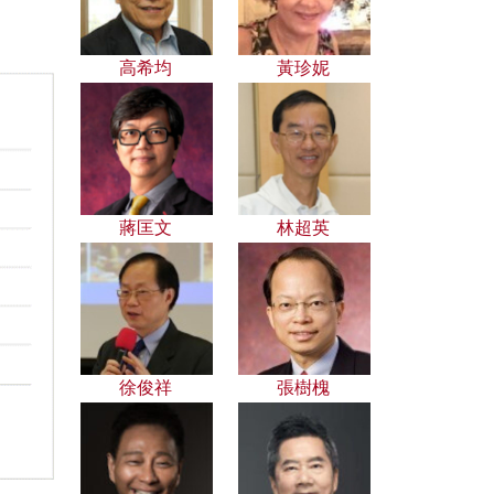
高希均
黃珍妮
蔣匡文
林超英
徐俊祥
張樹槐