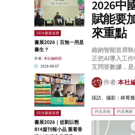
2026
賦能要
來重點
2026書展巡禮
書展2026｜百無一用是
維納智能首席執
書生？
正把AI導入工
作者:
本社編輯部
互問答數據，是
2026-08-07
作者:
本社
採訪、攝影：林菁雅
灼見原創
灼見獨家
2026書展巡禮
書展2026｜從劉以鬯
814篇刊報小品 重看香