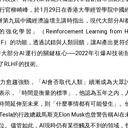
行官柳崎峰，於
1月29日在香港大學經管學院中國
舉辦第九屆中國經濟論壇主講時
指出，現代大部分AI
的強化學習」（
Reinforcement Learning from 
HF
）的功能，透過試錯與人類回饋，讓AI產出更符
大部分AI運行的關鍵核心──2022年引爆AI技術
用了RLHF的技術。
能力愈趨強勁，「AI會否取代人類」續漸成為大眾
表示，「時間是衡量的標準」，他認為五年之內，
將時間延伸至未來，則「什麼事情都有可能發生」。
Tesla的行政總裁馬斯克
Elon Musk也曾警告稱AI
位。儘管如此，AI現時仍有某些觸及不到的領域，