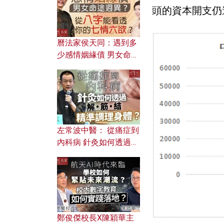
頭的資本開支仍
曆法家侯天同：遇到多
少感情姻緣債 男女命途
迥異？ 從八字能看透你
的七情六欲？
左常波中醫： 從痛症到
內科病 針灸如何透過解
筋結 精準調理身體？
鄭俊傑校長X陳穎華主