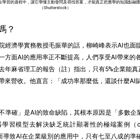
們在學習的過程中，讓它學懂主動發問及尋找答案，才能真正把應學的知識點融
（Shutterstock）
能嗎？
院經濟學實務教授
毛振華的話，柳崎峰表示AI也面
一方面AI的應用率正不斷提高，人們享受AI帶來的
去年麻省理工的報告（註）指出，只有5%企業能真
並帶來營收。他直言：「成功率那麼低，還談什麼AI
不準確」是AI的致命缺陷，其根本原因是「多數企
學習模型去解決缺乏統計顯著性的極端案例（cor
，繼而導致AI在企業級別的應用中，只有七至八成的準