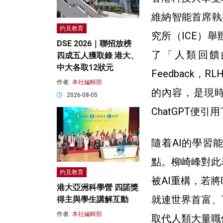
維納智能首席執
灼見教育
究所（ICE）
DSE 2026｜聯招放榜
了「人類回饋
四成五人獲取錄 港大、
中大各取12狀元
Feedback，RL
作者:
本社編輯部
的內容，是現時
2026-08-05
ChatGPT便引
隨着AI的學習
點。柳崎峰對此
灼見教育
被AI重構，若
港大亞洲科學營 四諾獎
就連世界首富、
得主與學生講解互動
作者:
本社編輯部
取代人類大量職