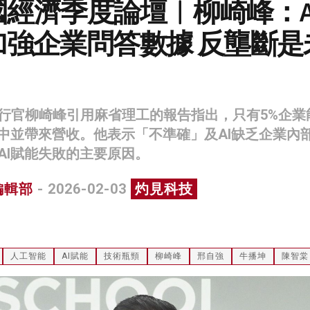
中國經濟季度論壇︱柳崎峰：A
加強企業問答數據 反壟斷是
行官柳崎峰引用麻省理工的報告指出，只有5%企業
作中並帶來營收。他表示「不準確」及AI缺乏企業內
AI賦能失敗的主要原因。
編輯部
- 2026-02-03
灼見科技
人工智能
AI賦能
技術瓶頸
柳崎峰
邢自強
牛播坤
陳智棠