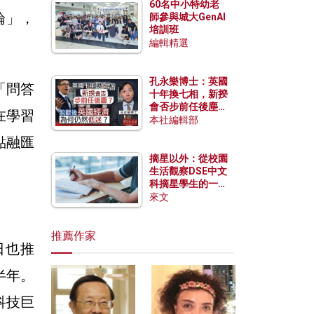
60名中小特幼老
論」，
師參與城大GenAI
培訓班
編輯精選
孔永樂博士：英國
「問答
十年換七相，新揆
會否步前任後塵？
在學習
脫歐後英國經濟為
本社編輯部
何仍然低迷？
點融匯
摘星以外：從校園
」
生活觀察DSE中文
科摘星學生的一點
特質
來文
推薦作家
1日也推
半年。
科技巨