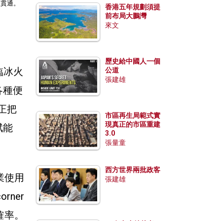
匯貫通。
香港五年規劃須提
前布局大鵬灣
來文
歷史給中國人一個
臨冰火
公道
張建雄
各種便
正把
市區再生局範式實
現真正的市區重建
賦能
3.0
張量童
西方世界兩批政客
業使用
張建雄
ner
確率。