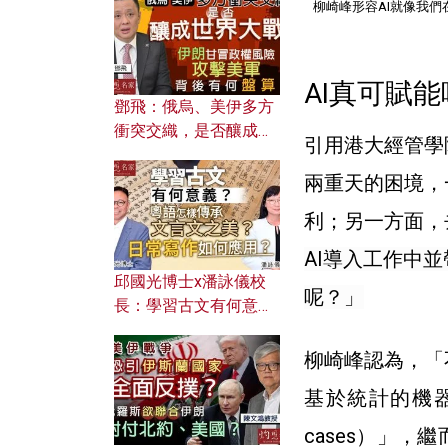
何避免遭AI演算法操
柳崎峰形容AI就像我
控？
AI真可賦
鄧飛：俄烏、美伊多方
衝突交織，是否釀成世
引用
港大經管學
界大戰？ 伊朗甘冒政權
風險攻擊美軍，背後有
兩重天的困境，
何盤算？
利；另一方面，
AI導入工作中
邱國光博士x潘詠儀校
呢？」
長：學習古文有何意
義？ 粵語怎樣傳承文言
文之美？ 日常寫作如何
柳崎峰認為，「
應用？
基於統計的機器
cases）」