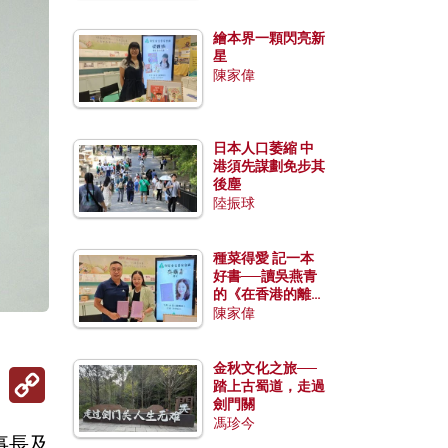
繪本界一顆閃亮新
星
陳家偉
日本人口萎縮 中
港須先謀劃免步其
後塵
陸振球
種菜得愛 記一本
好書──讀吳燕青
的《在香港的離島
種菜》
陳家偉
金秋文化之旅──
Copy
踏上古蜀道，走過
Link
劍門關
馮珍今
事長及