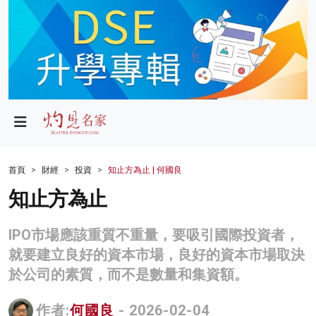
政局
教育
文化
財經
首頁
財經
投資
知止方為止 | 何國良
生活
知止方為止
健康
IPO市場應該重質不重量，要吸引國際投資者，
商業
就要建立良好的資本市場，良好的資本市場取決
於公司的素質，而不是數量和集資額。
科技
影片
作者:
何國良
- 2026-02-04