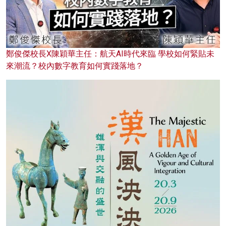
鄭俊傑校長X陳穎華主任：航天AI時代來臨 學校如何緊貼未
來潮流？校內數字教育如何實踐落地？