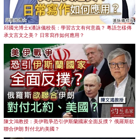
邱國光博士x潘詠儀校長：學習古文有何意義？ 粵語怎樣傳
承文言文之美？ 日常寫作如何應用？
陳文鴻教授：美伊戰爭恐引伊斯蘭國家全面反撲？ 俄羅斯欲
聯合伊朗 對付北約美國？