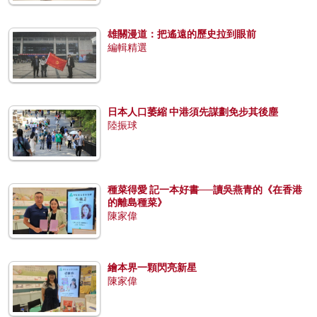
雄關漫道：把遙遠的歷史拉到眼前
編輯精選
日本人口萎縮 中港須先謀劃免步其後塵
陸振球
種菜得愛 記一本好書──讀吳燕青的《在香港
的離島種菜》
陳家偉
繪本界一顆閃亮新星
陳家偉