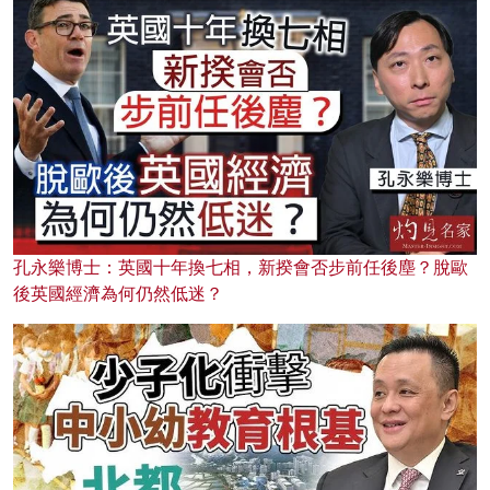
孔永樂博士：英國十年換七相，新揆會否步前任後塵？脫歐
後英國經濟為何仍然低迷？