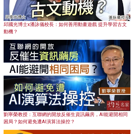
邱國光博士x潘詠儀校長：如何善用動畫遊戲 提升學習古文
動機？
劉寧榮教授：互聯網的開放反催生資訊繭房，AI能避開相同
困局？如何避免遭AI演算法操控？