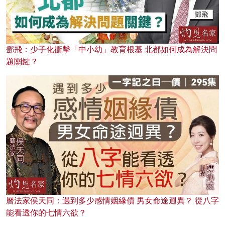
鄧飛：少子化衝擊「中小幼」教育根基 北都如何成為解決問
題關鍵？
曆法家侯天同：遇到多少感情姻緣債 男女命途迥異？ 從八字
能看透你的七情六欲？