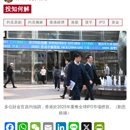
名家榜
投知何解
灼見活動
灼見原創
灼見獨家
香港經濟
港股
漢字
IPO
黃金
關於我們
多位財金官員均強調，香港於2025年重奪全球IPO市場榜首。（劉思
鉻攝）
Facebook
WhatsApp
WeChat
Email
LinkedIn
Line
X
PrintFriendl