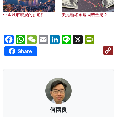
中國城市發展的新邏輯
美元霸權永遠固若金湯？
Facebook
WhatsApp
WeChat
Email
LinkedIn
Line
X
PrintFriendl
C
Share
Li
何國良