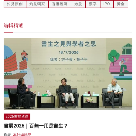
灼見原創
灼見獨家
香港經濟
港股
漢字
IPO
黃金
編輯精選
2026書展巡禮
書展2026｜百無一用是書生？
作者:
本社編輯部