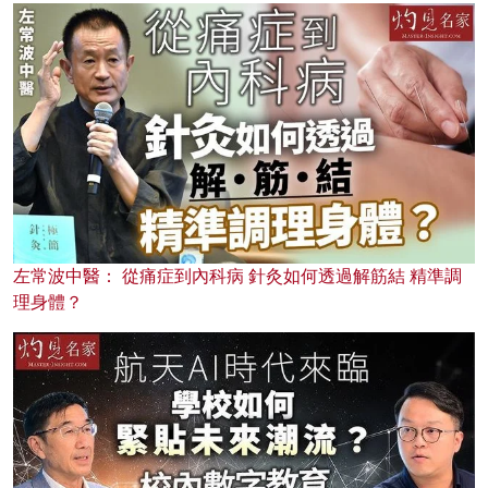
左常波中醫： 從痛症到內科病 針灸如何透過解筋結 精準調
理身體？