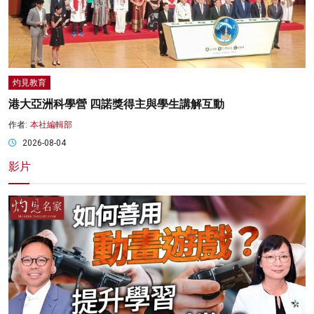
灼見教育
港大亞洲科學營 四諾獎得主與學生講解互動
作者:
本社編輯部
2026-08-04
影片