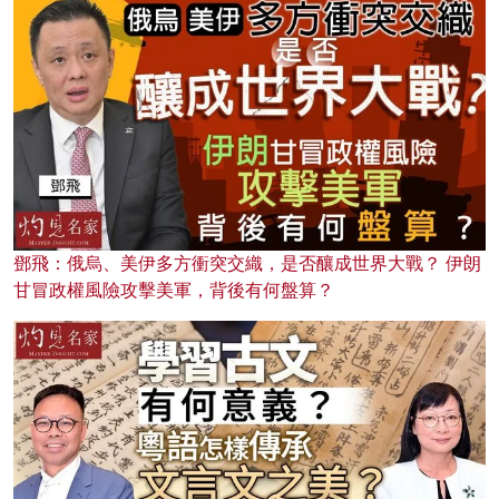
鄧飛：俄烏、美伊多方衝突交織，是否釀成世界大戰？ 伊朗
甘冒政權風險攻擊美軍，背後有何盤算？