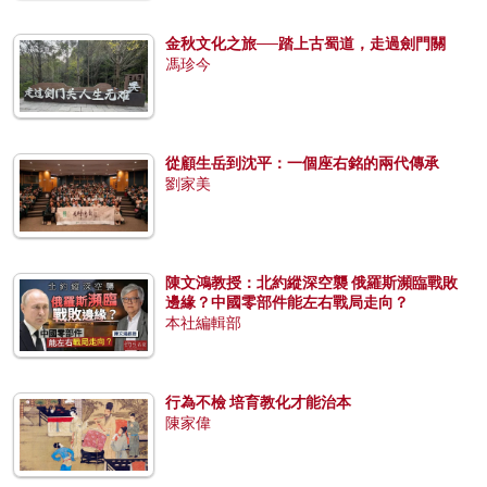
金秋文化之旅──踏上古蜀道，走過劍門關
馮珍今
從顧生岳到沈平：一個座右銘的兩代傳承
劉家美
陳文鴻教授：北約縱深空襲 俄羅斯瀕臨戰敗
邊緣？中國零部件能左右戰局走向？
本社編輯部
行為不檢 培育教化才能治本
陳家偉