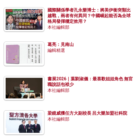
國際關係學者孔永樂博士：將美伊衝突類比
越戰，兩者有何異同？中國崛起能否為全球
格局發揮穩定效用？
本社編輯部
葛亮：見南山
編輯精選
書展2026｜葉劉淑儀：最喜歡姐姐角色 無官
職說話包袱少
本社編輯部
梁鏡威獲任方大副校長 呂大樂加盟社科院
本社編輯部