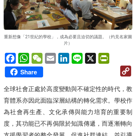
重新想像「21世紀的學校」，成為必要且迫切的議題。（灼見名家圖
片）
Facebook
WhatsApp
WeChat
Email
LinkedIn
Line
X
PrintFriendl
C
Share
Li
全球社會正處於高度變動與不確定性的時代，教
育體系亦因此面臨深層結構的轉化需求。學校作
為社會再生產、文化承傳與能力培育的重要制
度，其功能已不再侷限於知識傳遞，而逐漸轉向
支援學習者的整全發展、促進社群連結，並引導