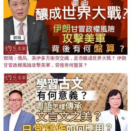
鄧飛：俄烏、美伊多方衝突交織，是否釀成世界大戰？ 伊朗
甘冒政權風險攻擊美軍，背後有何盤算？