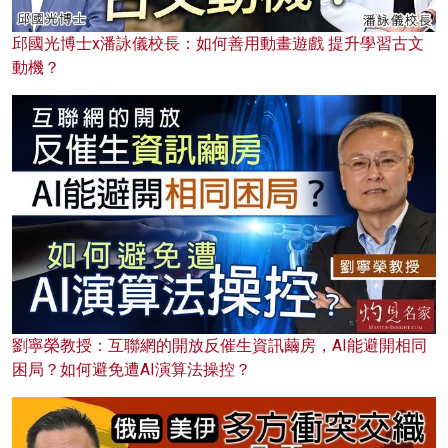
邱國光博士x潘詠儀校長：如何善用動畫遊戲 提升學習古文
動機？
劉寧榮教授：互聯網的開放反催生資訊繭房，AI能避開相同
困局？如何避免遭AI演算法操控？