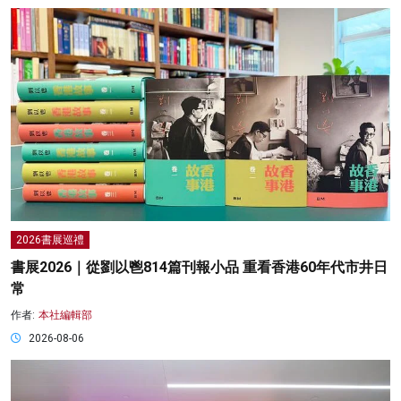
2026書展巡禮
書展2026｜從劉以鬯814篇刊報小品 重看香港60年代市井日
常
作者:
本社編輯部
2026-08-06