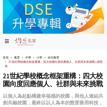
政局
教育
文化
財經
首頁
教育
中學
小學
幼兒教育
21世紀學校概念框架重構：四大校園向度回應個人、社群與未來挑戰 | 謝思
生活
熹
21世紀學校概念框架重構：四大校
健康
園向度回應個人、社群與未來挑戰
商業
科技
以個人為起點構建幸福感的校園，與他人連結共
創共融校園，最終以以人為本的態度善用科技，
影片