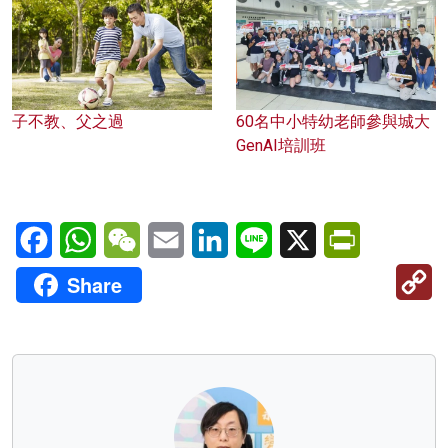
子不教、父之過
60名中小特幼老師參與城大
GenAI培訓班
Facebook
WhatsApp
WeChat
Email
LinkedIn
Line
X
PrintFriendl
C
Share
Li