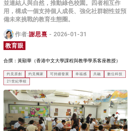
並連結人與自然，推動綠色校園。四者相互作
名家榜
用，構成一個支持個人成長、強化社群韌性並預
備未來挑戰的教育生態圈。
灼見活動
關於我們
作者:
謝思熹
- 2026-01-31
教育眼
合撰：黃顯華（香港中文大學課程與教學學系客座教授）
灼見原創
灼見獨家
可持續發展
幸福感
共融
數位科技
21世紀學校