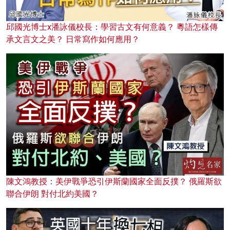
邱國光博士x潘詠儀校長：學習古文有何意義？ 粵語怎樣傳
承文言文之美？ 日常寫作如何應用？
陳文鴻教授：美伊戰爭恐引伊斯蘭國家全面反撲？ 俄羅斯欲
聯合伊朗 對付北約美國？