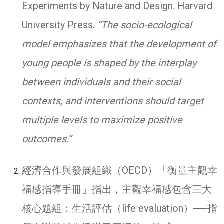
Experiments by Nature and Design. Harvard
University Press.
“The socio-ecological
model emphasizes that the development of
young people is shaped by the interplay
between individuals and their social
contexts, and interventions should target
multiple levels to maximize positive
outcomes.”
經濟合作與發展組織（OECD）「衡量主觀幸
福感指導手冊」指出，主觀幸福感包含三大
核心題組：生活評估（life evaluation）──指