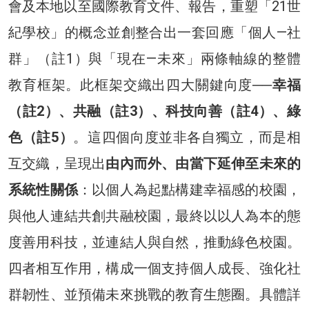
會及本地以至國際教育文件、報告，重塑「21世
紀學校」的概念並創整合出一套回應「個人—社
群」（註1）與「現在—未來」兩條軸線的整體
教育框架。此框架交織出四大關鍵向度──
幸福
（註2）、共融（註3）、科技向善（註4）、綠
色（註5）
。這四個向度並非各自獨立，而是相
互交織，呈現出
由內而外、由當下延伸至未來的
系統性關係
：以個人為起點構建幸福感的校園，
與他人連結共創共融校園，最終以以人為本的態
度善用科技，並連結人與自然，推動綠色校園。
四者相互作用，構成一個支持個人成長、強化社
群韌性、並預備未來挑戰的教育生態圈。具體詳