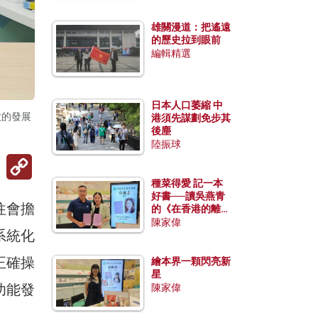
雄關漫道：把遙遠
的歷史拉到眼前
編輯精選
日本人口萎縮 中
大的發展
港須先謀劃免步其
後塵
陸振球
Copy
Link
種菜得愛 記一本
好書──讀吳燕青
往會擔
的《在香港的離島
種菜》
陳家偉
系統化
正確操
繪本界一顆閃亮新
星
功能發
陳家偉