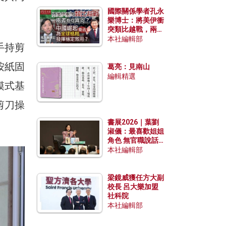
國際關係學者孔永
樂博士：將美伊衝
突類比越戰，兩者
有何異同？中國崛
本社編輯部
手持剪
起能否為全球格局
發揮穩定效用？
按紙固
葛亮：見南山
編輯精選
模式基
剪刀操
書展2026｜葉劉
淑儀：最喜歡姐姐
角色 無官職說話
包袱少
本社編輯部
梁鏡威獲任方大副
校長 呂大樂加盟
社科院
本社編輯部