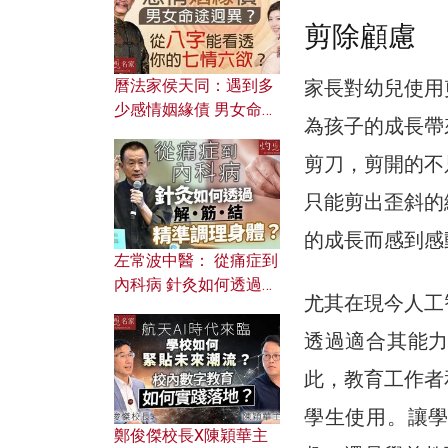
剪除顧慮
家長對幼兒使用
曆法家侯天同：遇到多
少感情姻緣債 男女命途
為孩子的成長帶
迥異？ 從八字能看透你
的七情六欲？
剪刀，剪開的不
只能剪出歪斜的
的成長而感到感
左常波中醫： 從痛症到
內科病 針灸如何透過解
尤其在現今人工
筋結 精準調理身體？
透過適合其能
此，教育工作者
學生使用。讓
鄭俊傑校長X陳穎華主