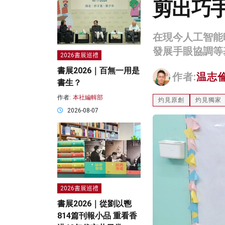
剪出巧
在現今人工智能
發展手眼協調等
2026書展巡禮
書展2026｜百無一用是
作者:
温志
書生？
作者:
本社編輯部
灼見原創
灼見獨家
2026-08-07
2026書展巡禮
書展2026｜從劉以鬯
814篇刊報小品 重看香