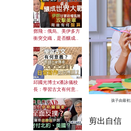
何避免遭AI演算法操
控？
鄧飛：俄烏、美伊多方
衝突交織，是否釀成世
界大戰？ 伊朗甘冒政權
風險攻擊美軍，背後有
何盤算？
邱國光博士x潘詠儀校
長：學習古文有何意
義？ 粵語怎樣傳承文言
孩子由最初只
文之美？ 日常寫作如何
應用？
剪出自信