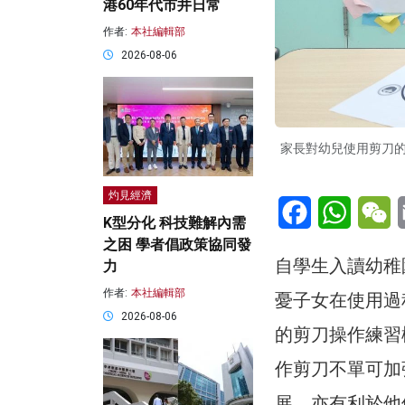
港60年代市井日常
作者:
本社編輯部
2026-08-06
家長對幼兒使用剪刀
灼見經濟
Facebook
WhatsA
W
K型分化 科技難解內需
之困 學者倡政策協同發
自學生入讀幼稚
力
作者:
本社編輯部
憂子女在使用過
2026-08-06
的剪刀操作練習
作剪刀不單可加
展，亦有利於他