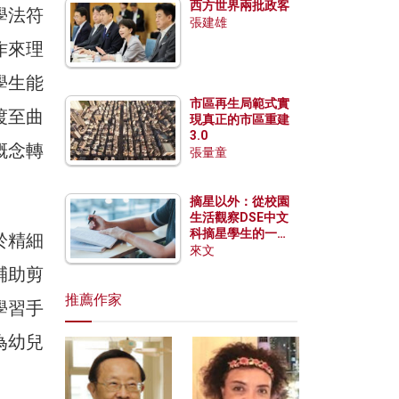
西方世界兩批政客
學法符
張建雄
作來理
學生能
市區再生局範式實
渡至曲
現真正的市區重建
3.0
概念轉
張量童
摘星以外：從校園
生活觀察DSE中文
科摘星學生的一點
於精細
特質
來文
輔助剪
推薦作家
學習手
為幼兒