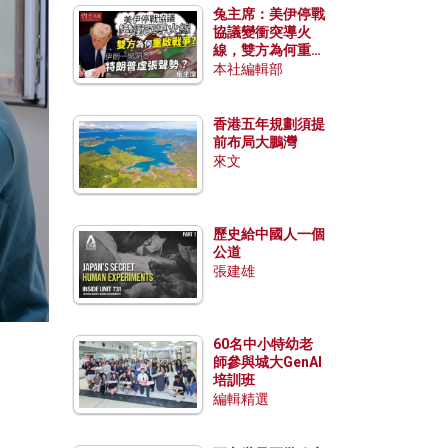
兔主席：美伊停戰
協議變衝突導火
線，雙方為何重啟
戰爭？伊朗一早洞
本社編輯部
悉特朗普虛張聲
勢？
香港五年規劃須提
前布局大鵬灣
來文
歷史給中國人一個
公道
張建雄
60名中小特幼老
師參與城大GenAI
培訓班
編輯精選