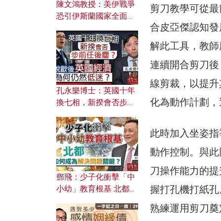
陳文鴻教授：美伊戰爭
剪刀教學可從最
恐引伊斯蘭國家全面反
合皮亞傑認知發
撲？ 俄羅斯欲聯合伊朗
對付北約美國？
解此工具，教師
連續開合剪刀後
線剪裁，以提升
孔永樂博士：英國十年
化為動作計劃，
換七相，新揆會否步前
任後塵？脫歐後英國經
濟為何仍然低迷？
此時加入坐姿指
動作控制。與此
刀操作能力的提
鄧飛：少子化衝擊「中
握打孔機打紙孔
小幼」教育根基 北都如
何成為解決問題關鍵？
熟練運用剪刀奠