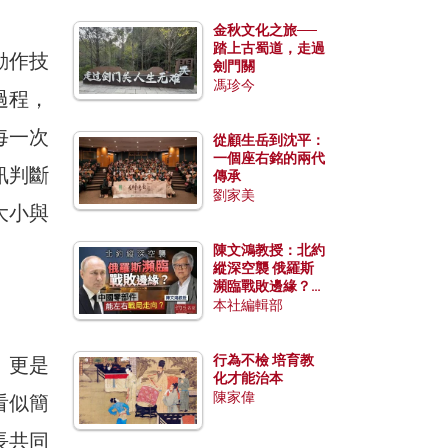
金秋文化之旅──
踏上古蜀道，走過
動作技
劍門關
馮珍今
過程，
每一次
從顧生岳到沈平：
一個座右銘的兩代
訊判斷
傳承
劉家美
大小與
陳文鴻教授：北約
縱深空襲 俄羅斯
瀕臨戰敗邊緣？中
國零部件能左右戰
本社編輯部
局走向？
行為不檢 培育教
，更是
化才能治本
陳家偉
看似簡
長共同