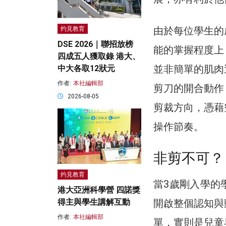
由於每位學生的
灼見教育
DSE 2026｜聯招放榜
能的掌握程度上
四成五人獲取錄 港大、
並非簡單的肌肉
中大各取12狀元
作者:
本社編輯部
剪刀的開合動作
2026-08-05
剪裁方向，憑藉
操作節奏。
非剪不可？
灼見教育
當3歲剛入學的
港大亞洲科學營 四諾獎
開啟整個認知與
得主與學生講解互動
作者:
本社編輯部
單，實則是兒童