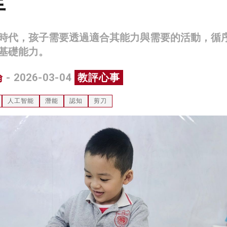
手
時代，孩子需要透過適合其能力與需要的活動，循
基礎能力。
倫
- 2026-03-04
教評心事
人工智能
潛能
認知
剪刀