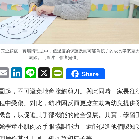
的安全顧慮，實屬情理之中，但過度的保護反而可能為孩子的成長帶來更
局限。（圖片：作者提供）
pp
eChat
Email
LinkedIn
Line
X
PrintFriendly
Share
園起，不可避免地會接觸剪刀。與此同時，家長往
程中受傷。對此，幼稚園反而更應主動為幼兒提供
機會，以促進其手部機能的健全發展。其實，學習
強學童小肌肉及手眼協調能力，還能促進他們認知
們操作其他工具，例如筆和筷子等。