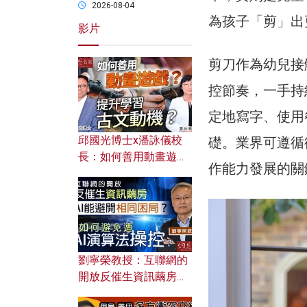
2026-08-04
為孩子「剪」出
影片
剪刀作為幼兒接
控節奏，一手持
定地寫字、使用
邱國光博士x潘詠儀校
礎。業界可遵循
長：如何善用動畫遊戲
作能力發展的關
提升學習古文動機？
劉寧榮教授：互聯網的
開放反催生資訊繭房，
AI能避開相同困局？如