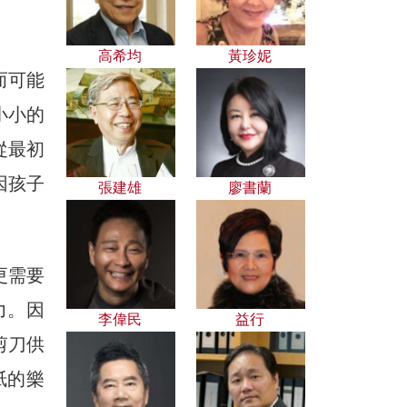
高希均
黃珍妮
而可能
小小的
從最初
因孩子
張建雄
廖書蘭
更需要
力。因
李偉民
益行
剪刀供
紙的樂