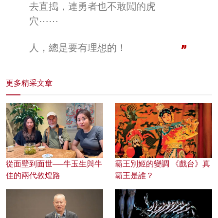
去直搗，連勇者也不敢闖的虎
穴⋯⋯
人，總是要有理想的！
更多精采文章
從面壁到面世──牛玉生與牛
霸王別姬的變調 《戲台》真
佳的兩代敦煌路
霸王是誰？