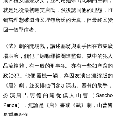
成客棧女傭兼妓女，並利用她帶出此劇的主軸，
就是她從最初嘲笑唐氏，然後認同他的理想，唯
獨當理想破滅時又埋怨唐氏的天真，但最終又變
回一個堅信者。
《武》劇的開場戲，講述塞翁與助手因在市集廣
場表演，觸犯了煽動罪被關進監獄。獄中的犯人
品流複雜，有一般的刑事犯、亦有一些如塞翁的
政治犯。他便靈機一觸，為囚友演出濃縮版的
《唐》劇，並安排他們參加演出。塞翁的助手，
扮演唐吉訶德的隨從僕人山曹（Sancho
Panza），無論是《唐》書或《武》劇，山曹皆
是重要配角。