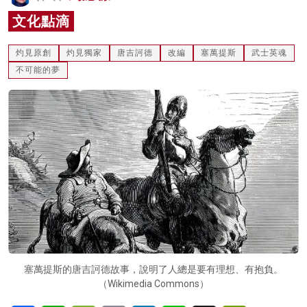
名家榜
文化點滴
灼見活動
灼見原創
灼見獨家
唐吉訶德
改編
塞萬提斯
武士英魂
不可能的夢
關於我們
塞萬提斯的唐吉訶德故事，說明了人總是要有理想、有抱負。
（Wikimedia Commons）