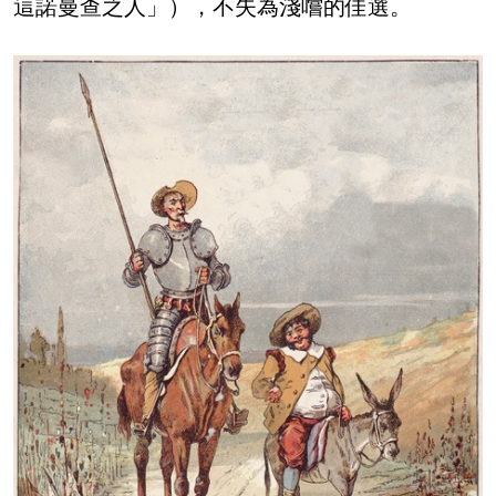
這諾曼查之人」），不失為淺嚐的佳選。