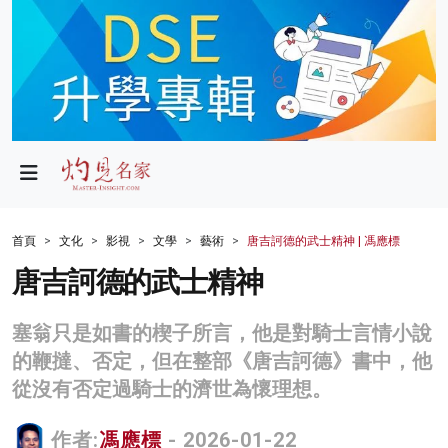
政局
教育
文化
財經
首頁
文化
影視
文學
藝術
唐吉訶德的武士精神 | 馮應標
生活
唐吉訶德的武士精神
健康
塞翁只是如書的楔子所言，他是對騎士言情小說
商業
的鞭撻、否定，但在整部《唐吉訶德》書中，他
從沒有否定過騎士的濟世為懷理想。
科技
影片
作者:
馮應標
- 2026-01-22