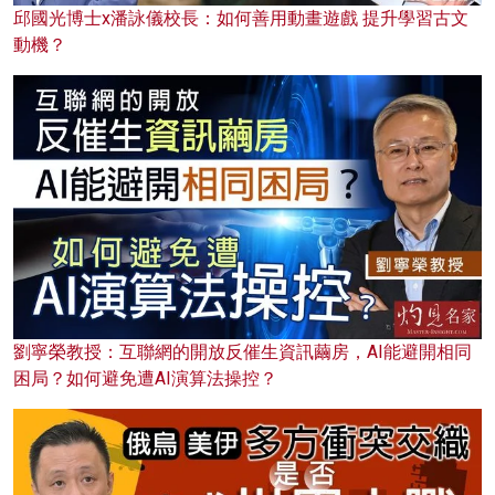
邱國光博士x潘詠儀校長：如何善用動畫遊戲 提升學習古文
動機？
劉寧榮教授：互聯網的開放反催生資訊繭房，AI能避開相同
困局？如何避免遭AI演算法操控？