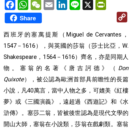
Facebook
WhatsApp
WeChat
Email
LinkedIn
Line
X
PrintFriendl
C
Share
Li
西班牙的塞萬提斯（Miguel de Cervantes，
1547－1616），與英國的莎翁（莎士比亞，W.
Shakespeare，1564－1616）齊名，亦是同期人
物。塞翁的名著《唐吉訶德》（
Don
Quixote
），被公認為歐洲首部具前瞻性的長篇
小說，凡40萬言，當中人物之多，可媲美《紅樓
夢》或《三國演義》，遠超過《西遊記》和《水
滸傳》。塞莎二翁，皆被後世認為是現代文學的
開山大師，塞翁在小說類，莎翁在戲劇類。塞翁