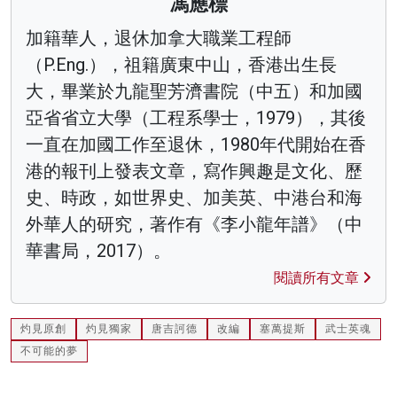
馮應標
加籍華人，退休加拿大職業工程師
（P.Eng.），祖籍廣東中山，香港出生長
大，畢業於九龍聖芳濟書院（中五）和加國
亞省省立大學（工程系學士，1979），其後
一直在加國工作至退休，1980年代開始在香
港的報刊上發表文章，寫作興趣是文化、歷
史、時政，如世界史、加美英、中港台和海
外華人的研究，著作有《李小龍年譜》（中
華書局，2017）。
閱讀所有文章
灼見原創
灼見獨家
唐吉訶德
改編
塞萬提斯
武士英魂
不可能的夢