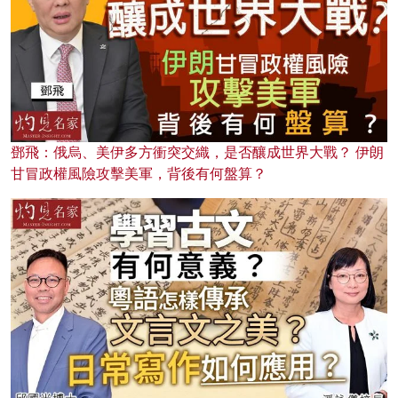
鄧飛：俄烏、美伊多方衝突交織，是否釀成世界大戰？ 伊朗
甘冒政權風險攻擊美軍，背後有何盤算？