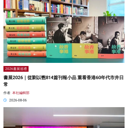
2026書展巡禮
書展2026｜從劉以鬯814篇刊報小品 重看香港60年代市井日
常
作者:
本社編輯部
2026-08-06