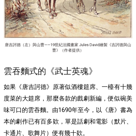
唐吉訶德（左）與⼭曹——19世紀法國畫家 Jules David繪製《吉訶德與山
曹》（作者提供）
雲吞麵式的《武士英魂》
如果《唐吉訶德》原著似酒樓筵席、一檯有十幾
度菜的大筵席，那麼各款的戲劇新編，便似碗美
味可口的雲吞麵。由1690年至今，以《唐》書為
本的劇作已有百多欵，單是話劇和電影（默片、
卡通片、歌舞片）便有幾十欵。