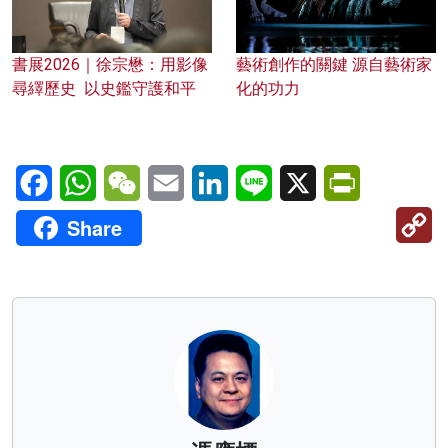
書展2026｜徐宗懋：用影像
藝術創作的關鍵 源自藝術家
尋繹歷史 以史鑑守護和平
化的功力
Facebook
WhatsApp
WeChat
Email
LinkedIn
Line
X
PrintFriendl
C
Share
Li