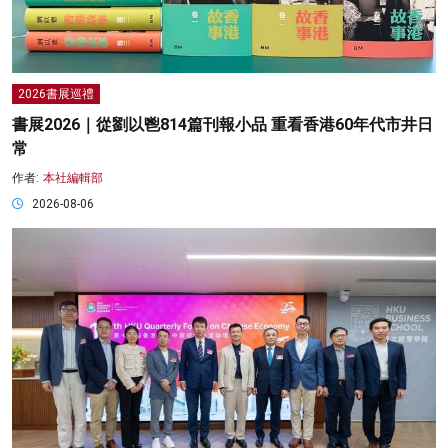
2026書展巡禮
書展2026｜從劉以鬯814篇刊報小品 重看香港60年代市井日
常
作者:
本社編輯部
2026-08-06