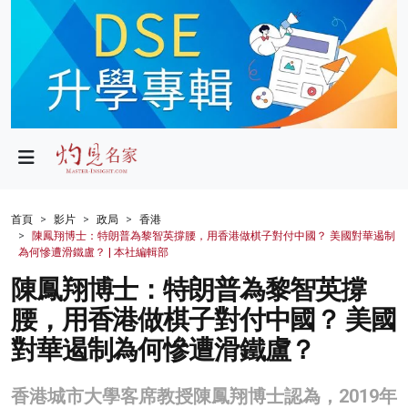
政局
教育
文化
財經
首頁
影片
政局
香港
陳鳳翔博士：特朗普為黎智英撐腰，用香港做棋子對付中國？ 美國對華遏制
生活
為何慘遭滑鐵盧？ | 本社編輯部
陳鳳翔博士：特朗普為黎智英撐
健康
腰，用香港做棋子對付中國？ 美國
商業
對華遏制為何慘遭滑鐵盧？
科技
香港城市大學客席教授陳鳳翔博士認為，2019年
影片