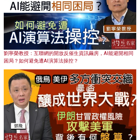
劉寧榮教授：互聯網的開放反催生資訊繭房，AI能避開相同
困局？如何避免遭AI演算法操控？