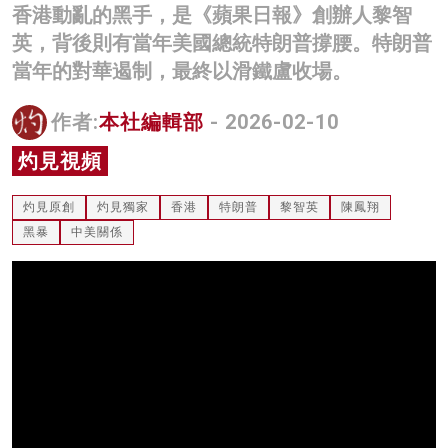
香港動亂的黑手，是《蘋果日報》創辦人黎智
名家榜
英，背後則有當年美國總統特朗普撐腰。特朗普
灼見活動
當年的對華遏制，最終以滑鐵盧收場。
關於我們
作者:
本社編輯部
- 2026-02-10
灼見視頻
灼見原創
灼見獨家
香港
特朗普
黎智英
陳鳳翔
黑暴
中美關係