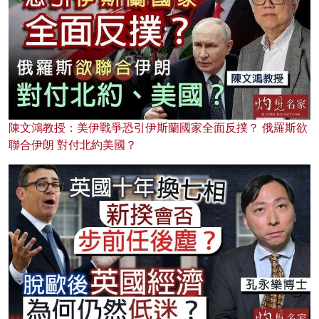
陳文鴻教授：美伊戰爭恐引伊斯蘭國家全面反撲？ 俄羅斯欲
聯合伊朗 對付北約美國？