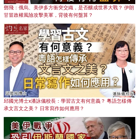
鄧飛：俄烏、美伊多方衝突交織，是否釀成世界大戰？ 伊朗
甘冒政權風險攻擊美軍，背後有何盤算？
邱國光博士x潘詠儀校長：學習古文有何意義？ 粵語怎樣傳
承文言文之美？ 日常寫作如何應用？