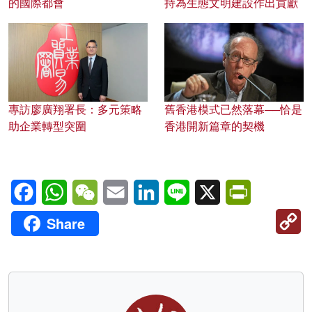
的國際都會
持為生態文明建設作出貢獻
專訪廖廣翔署長：多元策略
舊香港模式已然落幕──恰是
助企業轉型突圍
香港開新篇章的契機
Facebook
WhatsApp
WeChat
Email
LinkedIn
Line
X
PrintFriendl
C
Share
Li