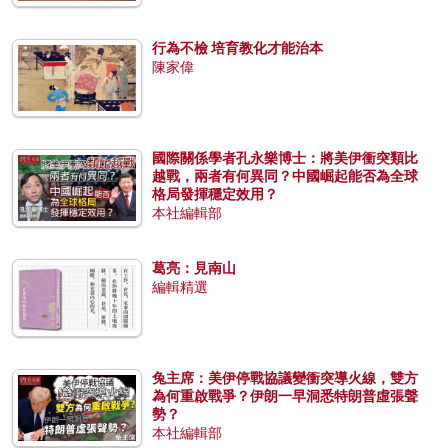
行為不檢 培育教化才能治本
陳家偉
國際關係學者孔永樂博士：將美伊衝突類比
越戰，兩者有何異同？中國崛起能否為全球
格局發揮穩定效用？
本社編輯部
葛亮：見南山
編輯精選
兔主席：美伊停戰協議變衝突導火線，雙方
為何重啟戰爭？伊朗一早洞悉特朗普虛張聲
勢？
本社編輯部