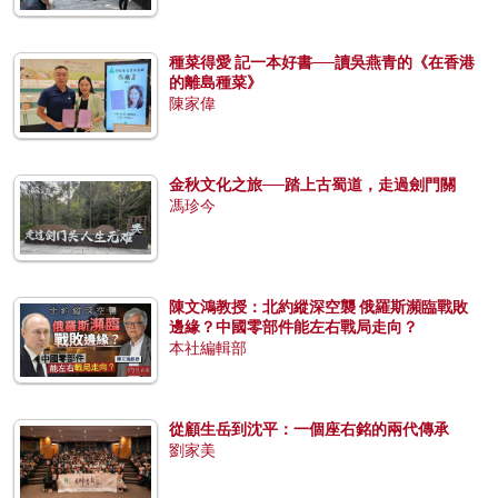
種菜得愛 記一本好書──讀吳燕青的《在香港
的離島種菜》
陳家偉
金秋文化之旅──踏上古蜀道，走過劍門關
馮珍今
陳文鴻教授：北約縱深空襲 俄羅斯瀕臨戰敗
邊緣？中國零部件能左右戰局走向？
本社編輯部
從顧生岳到沈平：一個座右銘的兩代傳承
劉家美