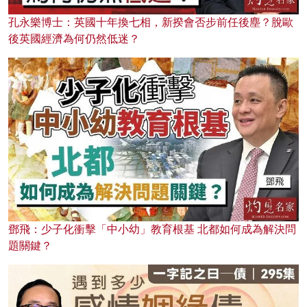
孔永樂博士：英國十年換七相，新揆會否步前任後塵？脫歐
後英國經濟為何仍然低迷？
鄧飛：少子化衝擊「中小幼」教育根基 北都如何成為解決問
題關鍵？