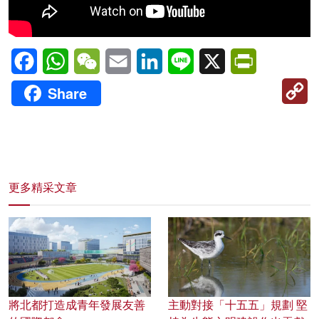
Facebook
WhatsApp
WeChat
Email
LinkedIn
Line
X
PrintFriendl
C
Share
Li
更多精采文章
將北都打造成青年發展友善
主動對接「十五五」規劃 堅