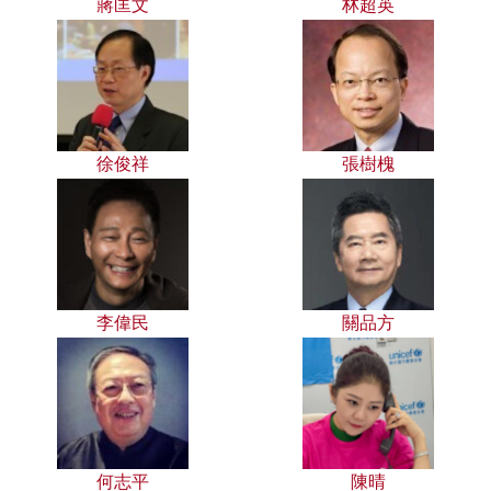
蔣匡文
林超英
徐俊祥
張樹槐
李偉民
關品方
何志平
陳晴