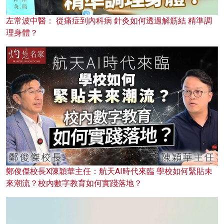
左常波中醫： 從痛症到內科病 針灸如何透過解筋結 精準調
理身體？
鄭俊傑校長X陳穎華主任：航天AI時代來臨 學校如何緊貼未
來潮流？校內數字教育如何實踐落地？