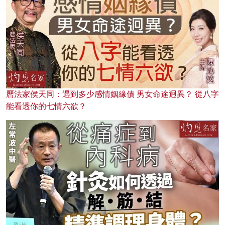
曆法家侯天同：遇到多少感情姻緣債 男女命途迥異？ 從八字
能看透你的七情六欲？