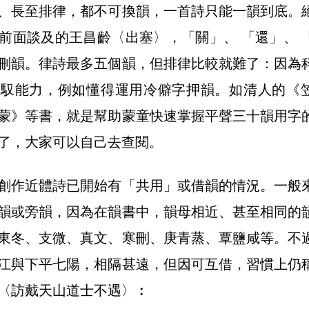
、長至排律，都不可換韻，一首詩只能一韻到底。
前面談及的王昌齡〈出塞〉，「關」、 「還」、 
刪韻。律詩最多五個韻，但排律比較就難了：因為
駕馭能力，例如懂得運用冷僻字押韻。如清人的《
蒙》等書，就是幫助蒙童快速掌握平聲三十韻用字
了，大家可以自己去查閱。
創作近體詩已開始有「共用」或借韻的情況。一般
韻或旁韻，因為在韻書中，韻母相近、甚至相同的
東冬、支微、真文、寒刪、庚青蒸、覃鹽咸等。不
江與下平七陽，相隔甚遠，但因可互借，習慣上仍
〈訪戴天山道士不遇〉︰