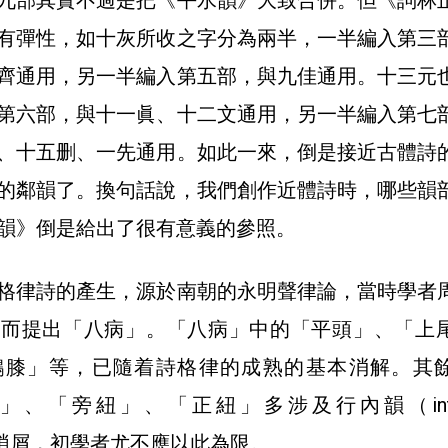
九部其實不過是把《平水韻》大致合併。但《詞林
有彈性，如十灰所收之字分為兩半，一半編入第三
齊通用，另一半編入第五部，與九佳通用。十三元
第六部，與十一眞、十二文通用，另一半編入第七
、十五删、一先通用。如此一來，倒是接近古體詩
的鄰韻了。換句話說，我們創作近體詩時，哪些韻
韻》倒是給出了很有意義的參照。
格律詩的產生，源於南朝的永明聲律論，當時學者
繼而提出「八病」。「八病」中的「平頭」、「上
鶴膝」等，已隨着詩格律的成熟的基本消解。其
、「旁紐」、「正紐」多涉及行內韻（inter
較瑣屑，初學者尤不應以此為限。