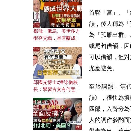
何避免遭AI演算法操
控？
首聯「宮」、「
韻，後人稱為「
鄧飛：俄烏、美伊多方
為「孤雁出群」
衝突交織，是否釀成世
界大戰？ 伊朗甘冒政權
或尾句借韻，因
風險攻擊美軍，背後有
可以借韻，但對
何盤算？
尤應避免。
邱國光博士x潘詠儀校
至於詞韻，清
長：學習古文有何意
義？ 粵語怎樣傳承文言
韻》，很快為填
文之美？ 日常寫作如何
四部，入聲分為
應用？
人的詞作參酌而