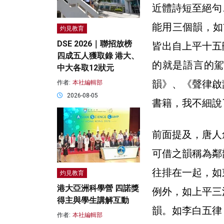
近體詩短至絕句
能用三個韻，如
灼見教育
DSE 2026｜聯招放榜
皆出自上平十五
四成五人獲取錄 港大、
的就是語言的
中大各取12狀元
韻》、《聲律啟
作者:
本社編輯部
2026-08-05
書籍，我不細說
前面提及，唐人
可借之韻稱為鄰
往排在一起，如
灼見教育
港大亞洲科學營 四諾獎
例外，如上平三
得主與學生講解互動
韻。如李白五律
作者:
本社編輯部