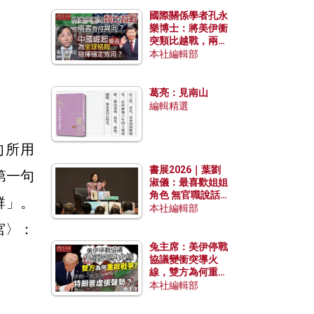
國際關係學者孔永
樂博士：將美伊衝
突類比越戰，兩者
有何異同？中國崛
本社編輯部
起能否為全球格局
發揮穩定效用？
葛亮：見南山
編輯精選
句所用
書展2026｜葉劉
第一句
淑儀：最喜歡姐姐
角色 無官職說話
群」。
包袱少
本社編輯部
宮〉：
兔主席：美伊停戰
協議變衝突導火
線，雙方為何重啟
戰爭？伊朗一早洞
本社編輯部
悉特朗普虛張聲
勢？