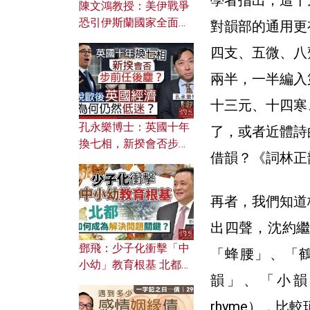
學者指出，這十
陳文鴻教授：美伊戰爭
恐引伊斯蘭國家全面反
對韻部的通用更
撲？ 俄羅斯欲聯合伊朗
四支、五微、八
對付北約美國？
兩半，一半編入
十三元、十四寒
孔永樂博士：英國十年
了，或者近體詩
換七相，新揆會否步前
借韻？《詞林正
任後塵？脫歐後英國經
濟為何仍然低迷？
再者，我們知道
出四聲，沈約
鄧飛：少子化衝擊「中
「蜂腰」、「
小幼」教育根基 北都如
韻」、「小韻」
何成為解決問題關鍵？
rhyme），比