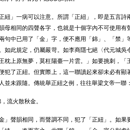
正紐」一病可以注意。所謂「正紐」，即是五言詩
韻母相同的四聲各字，也就是十個字內不可使用有
兩句中已用了「金」字，便不應用「錦」、「禁」
。如此規定，仍屬嚴苛。如李商隱七絕〈代元城吳
王枕上原無夢，莫枉陽臺一片雲。」如要挑刺，「
便犯了正紐。但實際上，這一聯讀起來卻未必有顯
人並未跟隨。傳統舉正紐之例，往往舉梁文帝一聯
錦，流火散秋金。
金」聲韻相同，而聲調不同，犯了「正紐」。如果