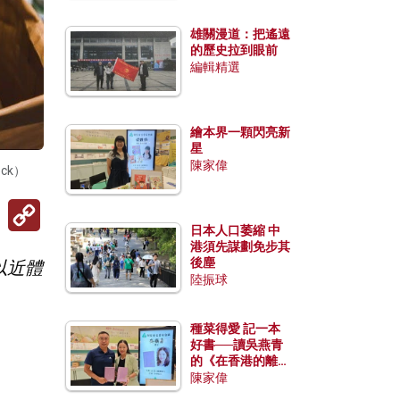
雄關漫道：把遙遠
的歷史拉到眼前
編輯精選
繪本界一顆閃亮新
星
陳家偉
ck）
Copy
Link
日本人口萎縮 中
港須先謀劃免步其
後塵
以近體
陸振球
種菜得愛 記一本
好書──讀吳燕青
的《在香港的離島
種菜》
陳家偉