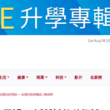
健康
商業
科技
影片
名家榜
Sat Aug 08 20
生活
健康
商業
科技
影片
名家榜
近體詩的用韻──近體詩格律概說 | 陳煒舜