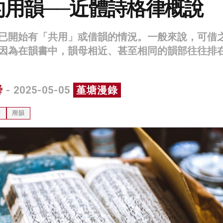
的用韻──近體詩格律概說
已開始有「共用」或借韻的情況。一般來說，可借
因為在韻書中，韻母相近、甚至相同的韻部往往排
舜
- 2025-05-05
堇塘漫錄
律
用韻