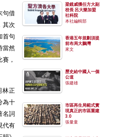
梁鏡威獲任方大副
校長 呂大樂加盟
末句借
社科院
本社編輯部
，其次
加首句
香港五年規劃須提
前布局大鵬灣
詩當然
來文
比賽，
歷史給中國人一個
公道
張建雄
詞林正
分為十
市區再生局範式實
現真正的市區重建
著名詞
3.0
張量童
現代有