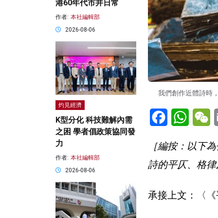
港60年代市井日常
作者:
本社編輯部
2026-08-06
我們創作近體詩時，哪
灼見經濟
Facebook
WhatsA
W
K型分化 科技難解內需
之困 學者倡政策協同發
力
［編按：以下為
作者:
本社編輯部
詩的平仄、格律
2026-08-06
承接上文：
〈《