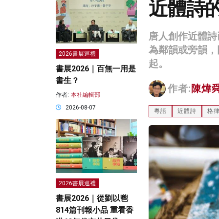
近體詩
唐人創作近體詩
為鄰韻或旁韻，
2026書展巡禮
起。
書展2026｜百無一用是
書生？
作者:
陳煒
作者:
本社編輯部
2026-08-07
粵語
近體詩
格
2026書展巡禮
書展2026｜從劉以鬯
814篇刊報小品 重看香