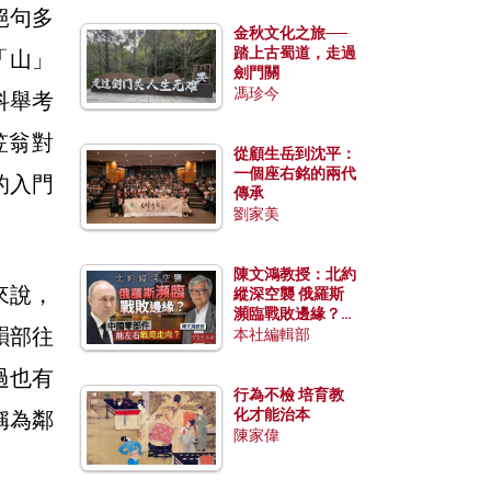
絕句多
金秋文化之旅──
踏上古蜀道，走過
「山」
劍門關
馮珍今
科舉考
笠翁對
從顧生岳到沈平：
一個座右銘的兩代
的入門
傳承
劉家美
陳文鴻教授：北約
來說，
縱深空襲 俄羅斯
瀕臨戰敗邊緣？中
韻部往
國零部件能左右戰
本社編輯部
局走向？
過也有
行為不檢 培育教
化才能治本
稱為鄰
陳家偉