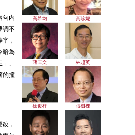
兩句內
高希均
黃珍妮
聲調不
等字，
令暗為
蔣匡文
林超英
王」、
著的撞
：
徐俊祥
張樹槐
要改，