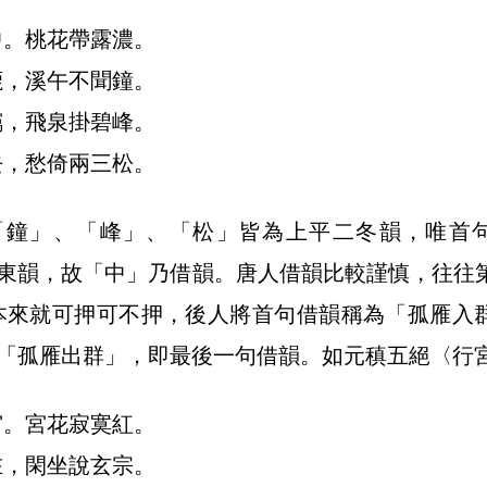
中。桃花帶露濃。
鹿，溪午不聞鐘。
靄，飛泉掛碧峰。
去，愁倚兩三松。
「鐘」、「峰」、「松」皆為上平二冬韻，唯首
東韻，故「中」乃借韻。唐人借韻比較謹慎，往往
本來就可押可不押，後人將首句借韻稱為「孤雁入
「孤雁出群」，即最後一句借韻。如元稹五絕〈行
宮。宮花寂寞紅。
在，閑坐說玄宗。