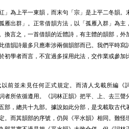
紅」為上平一東韻，而末句「宗」是上平二冬韻。
孤雁出群」。正常借韻方法，以「孤雁入群」為主
。換言之，一首借韻的近體詩，有主體的韻部，外
此借韻詩最多只應牽涉兩個韻部而已。我們平時寫
於初學者而言，不宜過多採用此法，交作業或參加
代以前並未見任何正式規定。而清人戈載所編《
詞者所依循遵用。《詞林正韻》把平、上、去三聲
五部，總共十九部。據說如此分部，是戈載取古代
定。而其韻部的序號，仍與《平水韻》相同。難怪