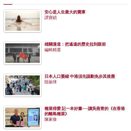
安心是人生最大的寶庫
譚寶碩
雄關漫道：把遙遠的歷史拉到眼前
編輯精選
日本人口萎縮 中港須先謀劃免步其後塵
陸振球
種菜得愛 記一本好書──讀吳燕青的《在香港
的離島種菜》
陳家偉