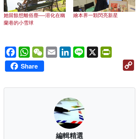
她留餘想離俗塵──溶化在幽
繪本界一顆閃亮新星
蘭巷的小雪球
Facebook
WhatsApp
WeChat
Email
LinkedIn
Line
X
PrintFriendl
C
Share
Li
編輯精選