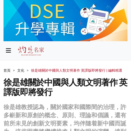
政局
教育
文化
財經
首頁
文化
徐是雄關於中國與人類文明著作 英譯版即將發行 | 編輯精選
生活
徐是雄關於中國與人類文明著作 英
譯版即將發行
健康
商業
徐是雄教授認為，關於國家和國際間的治理，許
多嶄新和原創的概念、原則、理論和倡議，還有
科技
前所未見的創新文明要素，均伴隨着新中國而誕
影片