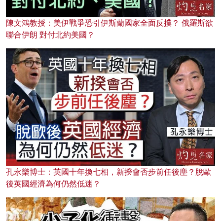
陳文鴻教授：美伊戰爭恐引伊斯蘭國家全面反撲？ 俄羅斯欲
聯合伊朗 對付北約美國？
孔永樂博士：英國十年換七相，新揆會否步前任後塵？脫歐
後英國經濟為何仍然低迷？