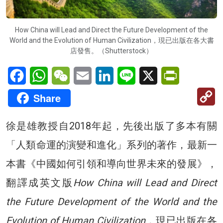
How China will Lead and Direct the Future Development of the
World and the Evolution of Human Civilization，現已出版在各大書
店發售。（Shutterstock）
Facebook
WhatsApp
WeChat
Email
LinkedIn
Line
X
PrintFriendl
C
Share
Li
徐是雄教授自2018年起，先後出版了多本有關
「人類命運的演變和進化」系列的著作，最新一
本書《中國如何引領和導向世界未來的發展》，
翻譯成英文版
How China will Lead and Direct
the Future Development of the World and the
Evolution of Human Civilization
，現已出版在各