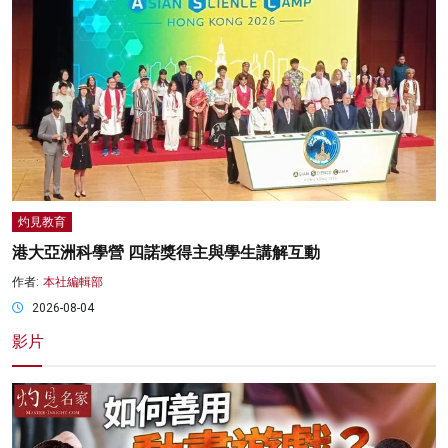
灼見教育
港大亞洲科學營 四諾獎得主與學生講解互動
作者:
本社編輯部
2026-08-04
影片