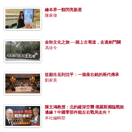
繪本界一顆閃亮新星
陳家偉
金秋文化之旅──踏上古蜀道，走過劍門關
馮珍今
從顧生岳到沈平：一個座右銘的兩代傳承
劉家美
陳文鴻教授：北約縱深空襲 俄羅斯瀕臨戰敗
邊緣？中國零部件能左右戰局走向？
本社編輯部