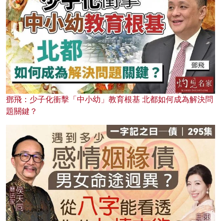
鄧飛：少子化衝擊「中小幼」教育根基 北都如何成為解決問
題關鍵？