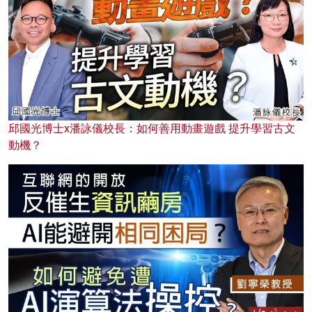
邱國光博士x潘詠儀校長：如何善用動畫遊戲 提升學習古文
動機？