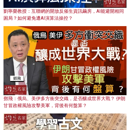
劉寧榮教授：互聯網的開放反催生資訊繭房，AI能避開相同
困局？如何避免遭AI演算法操控？
鄧飛：俄烏、美伊多方衝突交織，是否釀成世界大戰？ 伊朗
甘冒政權風險攻擊美軍，背後有何盤算？