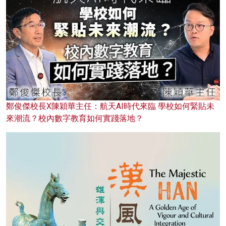
鄭俊傑校長X陳穎華主任：航天AI時代來臨 學校如何緊貼未
來潮流？校內數字教育如何實踐落地？