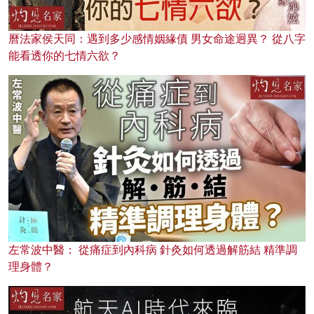
曆法家侯天同：遇到多少感情姻緣債 男女命途迥異？ 從八字
能看透你的七情六欲？
左常波中醫： 從痛症到內科病 針灸如何透過解筋結 精準調
理身體？