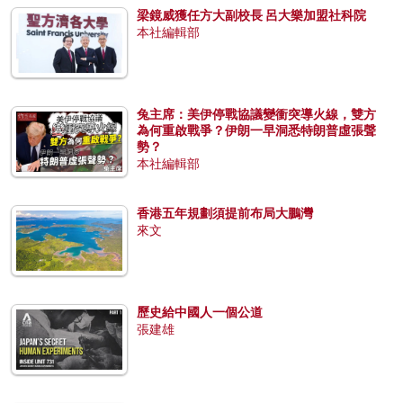
梁鏡威獲任方大副校長 呂大樂加盟社科院
本社編輯部
兔主席：美伊停戰協議變衝突導火線，雙方
為何重啟戰爭？伊朗一早洞悉特朗普虛張聲
勢？
本社編輯部
香港五年規劃須提前布局大鵬灣
來文
歷史給中國人一個公道
張建雄