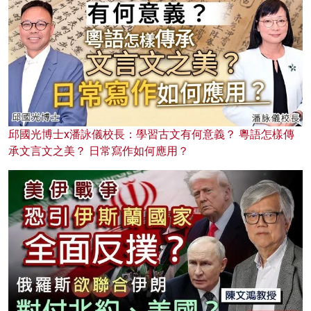
邱國光博士x潘詠儀校長：學習古文有何意義？ 粵語怎樣傳
承文言文之美？ 日常寫作如何應用？