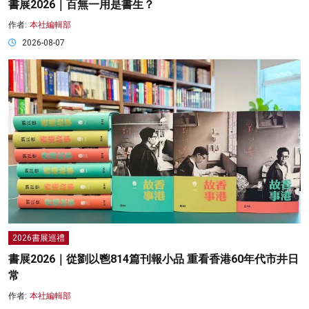
書展2026｜百無一用是書生？
作者:
本社編輯部
2026-08-07
2026書展巡禮
書展2026｜從劉以鬯814篇刊報小品 重看香港60年代市井日
常
作者:
本社編輯部