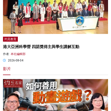
灼見教育
港大亞洲科學營 四諾獎得主與學生講解互動
作者:
本社編輯部
2026-08-04
影片