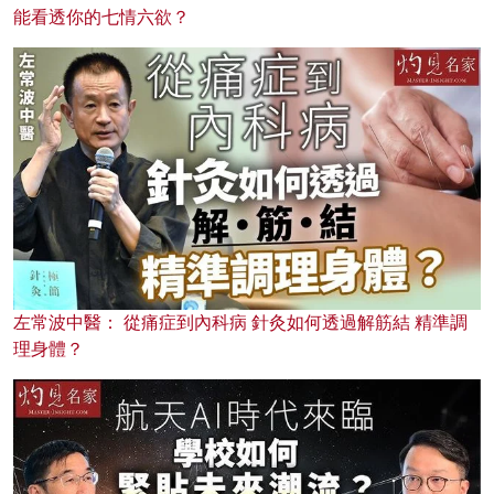
能看透你的七情六欲？
左常波中醫： 從痛症到內科病 針灸如何透過解筋結 精準調
理身體？