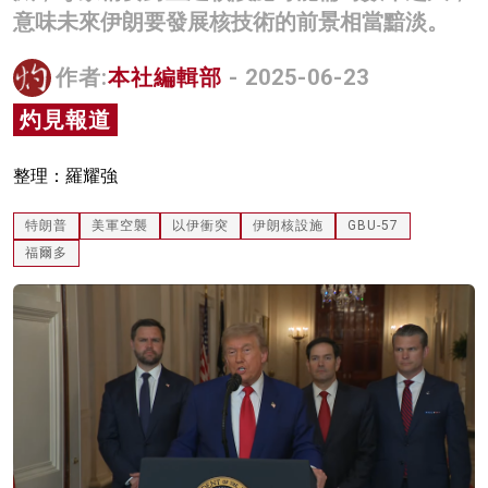
意味未來伊朗要發展核技術的前景相當黯淡。
名家榜
灼見活動
作者:
本社編輯部
- 2025-06-23
灼見報道
關於我們
整理：羅耀強
特朗普
美軍空襲
以伊衝突
伊朗核設施
GBU-57
福爾多