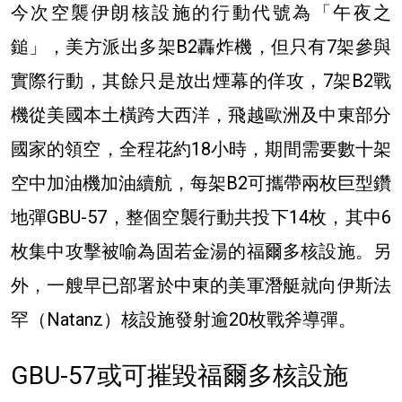
今次空襲伊朗核設施的行動代號為「午夜之
鎚」，美方派出多架B2轟炸機，但只有7架參與
實際行動，其餘只是放出煙幕的佯攻，7架B2戰
機從美國本土橫跨大西洋，飛越歐洲及中東部分
國家的領空，全程花約18小時，期間需要數十架
空中加油機加油續航，每架B2可攜帶兩枚巨型鑽
地彈GBU-57，整個空襲行動共投下14枚，其中6
枚集中攻擊被喻為固若金湯的福爾多核設施。另
外，一艘早已部署於中東的美軍潛艇就向伊斯法
罕（Natanz）核設施發射逾20枚戰斧導彈。
GBU-57或可摧毀福爾多核設施