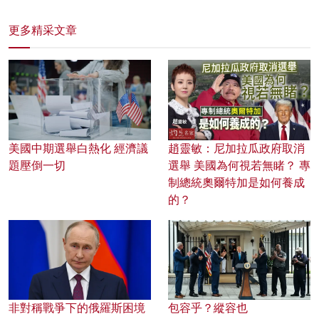
更多精采文章
美國中期選舉白熱化 經濟議
趙靈敏：尼加拉瓜政府取消
題壓倒一切
選舉 美國為何視若無睹？ 專
制總統奧爾特加是如何養成
的？
非對稱戰爭下的俄羅斯困境
包容乎？縱容也