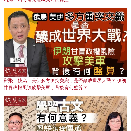
鄧飛：俄烏、美伊多方衝突交織，是否釀成世界大戰？ 伊朗
甘冒政權風險攻擊美軍，背後有何盤算？