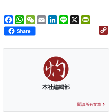
Facebook
WhatsApp
WeChat
Email
LinkedIn
Line
X
PrintFriendl
C
Share
Li
本社編輯部
閱讀所有文章