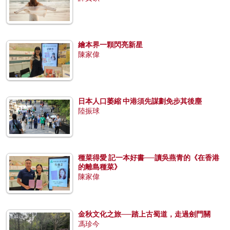
繪本界一顆閃亮新星
陳家偉
日本人口萎縮 中港須先謀劃免步其後塵
陸振球
種菜得愛 記一本好書──讀吳燕青的《在香港
的離島種菜》
陳家偉
金秋文化之旅──踏上古蜀道，走過劍門關
馮珍今