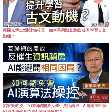
邱國光博士x潘詠儀校長：如何善用動畫遊戲 提升學習古文
動機？
劉寧榮教授：互聯網的開放反催生資訊繭房，AI能避開相同
困局？如何避免遭AI演算法操控？