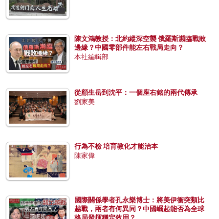
陳文鴻教授：北約縱深空襲 俄羅斯瀕臨戰敗
邊緣？中國零部件能左右戰局走向？
本社編輯部
從顧生岳到沈平：一個座右銘的兩代傳承
劉家美
行為不檢 培育教化才能治本
陳家偉
國際關係學者孔永樂博士：將美伊衝突類比
越戰，兩者有何異同？中國崛起能否為全球
格局發揮穩定效用？