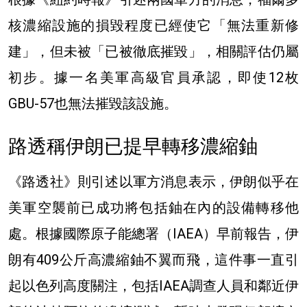
核濃縮設施的損毀程度已經使它「無法重新修
建」，但未被「已被徹底摧毀」，相關評估仍屬
初步。據一名美軍高級官員承認，即使12枚
GBU-57也無法摧毀該設施。
路透稱伊朗已提早轉移濃縮鈾
《路透社》則引述以軍方消息表示，伊朗似乎在
美軍空襲前已成功將包括鈾在內的設備轉移他
處。根據國際原子能總署（IAEA）早前報告，伊
朗有409公斤高濃縮鈾不翼而飛，這件事一直引
起以色列高度關注，包括IAEA調查人員和鄰近伊