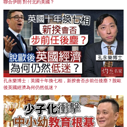
聯合伊朗 對付北約美國？
孔永樂博士：英國十年換七相，新揆會否步前任後塵？脫歐
後英國經濟為何仍然低迷？