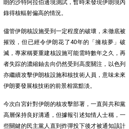
朗的沙特阿拉伯邊境測試，暫時未發現伊朗境內
錄得核輻射偏高的情況。
儘管伊朗核設施受到一定程度的破壞，未徹底被
摧毀，但已經令伊朗花了40年的「擁核夢」破
滅，專家稱要重建核設施可能需時數年之久，再
者失踪的濃縮鈾去向仍然受到高度關注，以色列
亦繼續攻擊伊朗核設施和核技術人員，意味未來
伊朗要發展核技術的前景相當黯淡。
今次白宮針對伊朗的核攻擊部署，一直與共和黨
高層保持良好溝通，但據報引述知情人士稱，一
些關鍵的民主黨人直到炸彈投下後才被通知該計