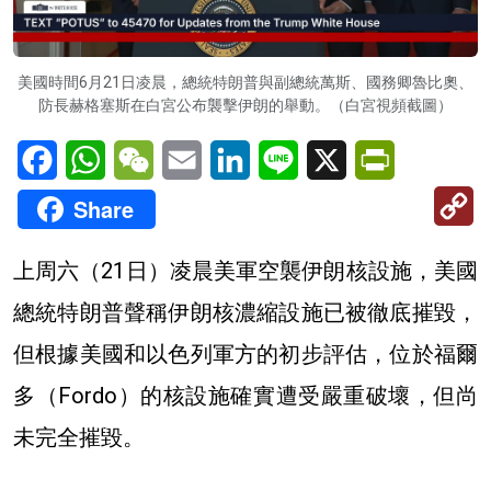
美國時間6月21日凌晨，總統特朗普與副總統萬斯、國務卿魯比奧、
防長赫格塞斯在白宮公布襲擊伊朗的舉動。（白宮視頻截圖）
Facebook
WhatsApp
WeChat
Email
LinkedIn
Line
X
PrintFriendl
C
Share
Li
上周六（21日）凌晨美軍空襲伊朗核設施，美國
總統特朗普聲稱伊朗核濃縮設施已被徹底摧毀，
但根據美國和以色列軍方的初步評估，位於福爾
多（Fordo）的核設施確實遭受嚴重破壞，但尚
未完全摧毀。