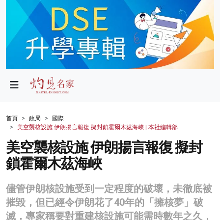
政局
教育
文化
財經
首頁
政局
國際
美空襲核設施 伊朗揚言報復 擬封鎖霍爾木茲海峽 | 本社編輯部
生活
美空襲核設施 伊朗揚言報復 擬封
健康
鎖霍爾木茲海峽
商業
儘管伊朗核設施受到一定程度的破壞，未徹底被
科技
摧毀，但已經令伊朗花了40年的「擁核夢」破
影片
滅，專家稱要對重建核設施可能需時數年之久，