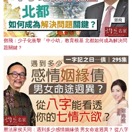
鄧飛：少子化衝擊「中小幼」教育根基 北都如何成為解決問
題關鍵？
曆法家侯天同：遇到多少感情姻緣債 男女命途迥異？ 從八字