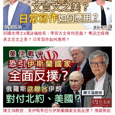
邱國光博士x潘詠儀校長：學習古文有何意義？ 粵語怎樣傳
承文言文之美？ 日常寫作如何應用？
陳文鴻教授：美伊戰爭恐引伊斯蘭國家全面反撲？ 俄羅斯欲