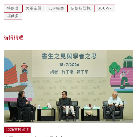
特朗普
美軍空襲
以伊衝突
伊朗核設施
GBU-57
福爾多
編輯精選
2026書展巡禮