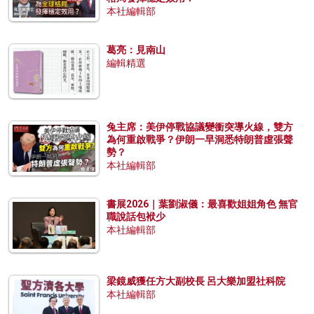
本社編輯部
葛亮：見南山
編輯精選
兔主席：美伊停戰協議變衝突導火線，雙方
為何重啟戰爭？伊朗一早洞悉特朗普虛張聲
勢？
本社編輯部
書展2026｜葉劉淑儀：最喜歡姐姐角色 無官
職說話包袱少
本社編輯部
梁鏡威獲任方大副校長 呂大樂加盟社科院
本社編輯部