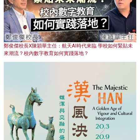
鄭俊傑校長X陳穎華主任：航天AI時代來臨 學校如何緊貼未
來潮流？校內數字教育如何實踐落地？