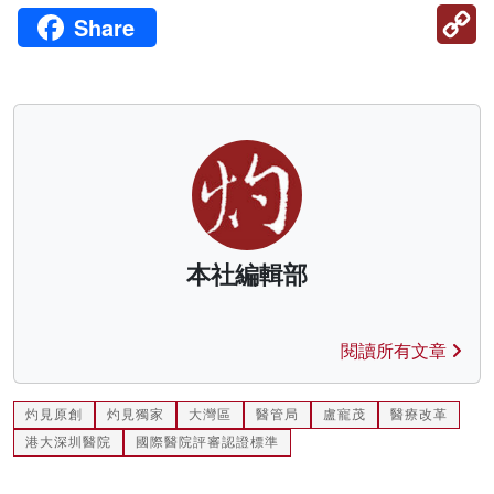
C
Share
Li
本社編輯部
閱讀所有文章
灼見原創
灼見獨家
大灣區
醫管局
盧寵茂
醫療改革
港大深圳醫院
國際醫院評審認證標準