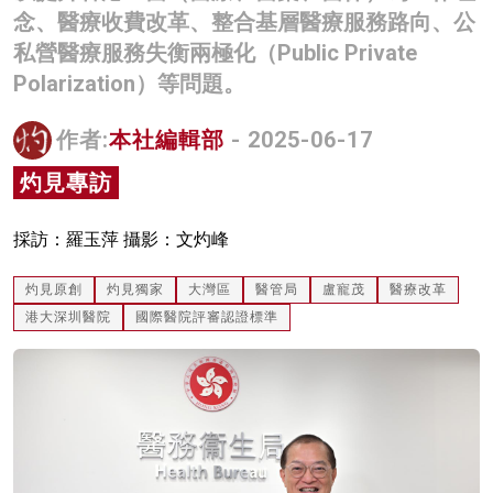
念、醫療收費改革、整合基層醫療服務路向、公
名家榜
私營醫療服務失衡兩極化（Public Private
灼見活動
Polarization）等問題。
關於我們
作者:
本社編輯部
- 2025-06-17
灼見專訪
採訪：羅玉萍 攝影：文灼峰
灼見原創
灼見獨家
大灣區
醫管局
盧寵茂
醫療改革
港大深圳醫院
國際醫院評審認證標準