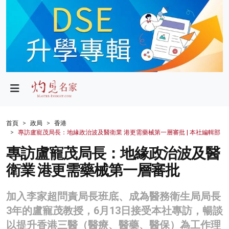
政局
教育
文化
財經
首頁
政局
香港
專訪盧寵茂局長：地緣政治波及醫衛業 港更需藥械第一層審批 | 本社編輯部
生活
專訪盧寵茂局長：地緣政治波及醫
健康
衛業 港更需藥械第一層審批
商業
加入李家超問責局長班底、成為醫務衛生局局長
科技
3年的盧寵茂教授，6月13日接受本社專訪，暢談
影片
以提升香港三醫（醫療、醫藥、醫保）為工作理