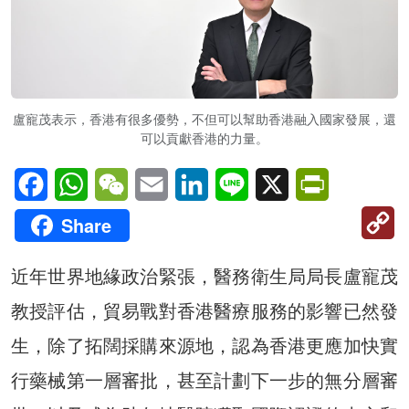
盧寵茂表示，香港有很多優勢，不但可以幫助香港融入國家發展，還
可以貢獻香港的力量。
Facebook
WhatsApp
WeChat
Email
LinkedIn
Line
X
PrintFriendl
C
Share
Li
近年世界地緣政治緊張，醫務衛生局局長盧寵茂
教授評估，貿易戰對香港醫療服務的影響已然發
生，除了拓闊採購來源地，認為香港更應加快實
行藥械第一層審批，甚至計劃下一步的無分層審