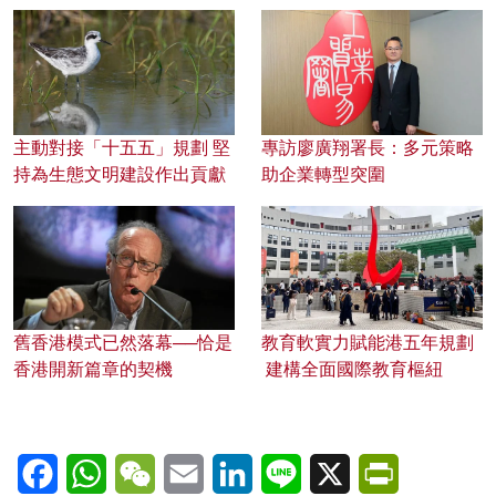
主動對接「十五五」規劃 堅
專訪廖廣翔署長：多元策略
持為生態文明建設作出貢獻
助企業轉型突圍
舊香港模式已然落幕──恰是
教育軟實力賦能港五年規劃
香港開新篇章的契機
建構全面國際教育樞紐
Facebook
WhatsApp
WeChat
Email
LinkedIn
Line
X
PrintFriendl