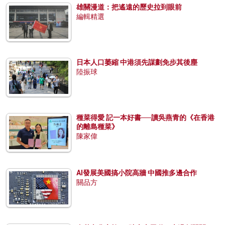
雄關漫道：把遙遠的歷史拉到眼前
編輯精選
日本人口萎縮 中港須先謀劃免步其後塵
陸振球
種菜得愛 記一本好書──讀吳燕青的《在香港
的離島種菜》
陳家偉
AI發展美國搞小院高牆 中國推多邊合作
關品方