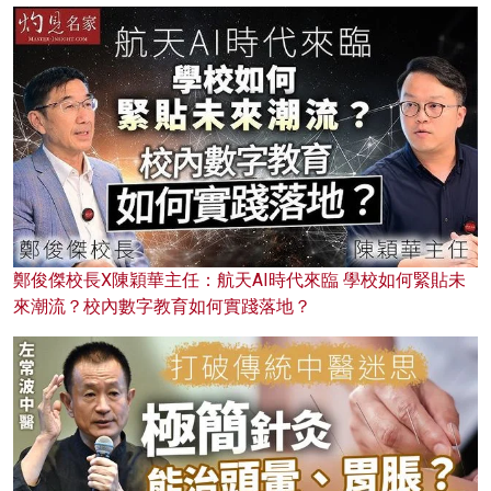
鄭俊傑校長X陳穎華主任：航天AI時代來臨 學校如何緊貼未
來潮流？校內數字教育如何實踐落地？