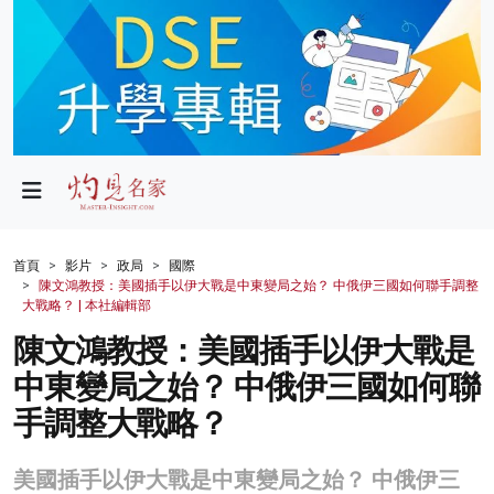
政局
教育
文化
財經
首頁
影片
政局
國際
陳文鴻教授：美國插手以伊大戰是中東變局之始？ 中俄伊三國如何聯手調整
生活
大戰略？ | 本社編輯部
陳文鴻教授：美國插手以伊大戰是
健康
中東變局之始？ 中俄伊三國如何聯
商業
手調整大戰略？
科技
美國插手以伊大戰是中東變局之始？ 中俄伊三
影片