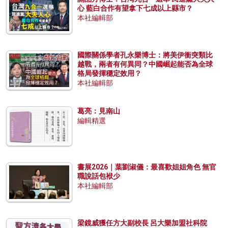
心 藍白合作有望拿下七成以上縣市？
本社編輯部
國際關係學者孔永樂博士：將美伊衝突類比
越戰，兩者有何異同？中國崛起能否為全球
格局發揮穩定效用？
本社編輯部
葛亮：見南山
編輯精選
書展2026｜葉劉淑儀：最喜歡姐姐角色 無官
職說話包袱少
本社編輯部
梁鏡威獲任方大副校長 呂大樂加盟社科院