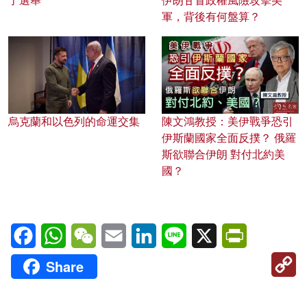
了選舉
伊朗甘冒政權風險攻擊美
軍，背後有何盤算？
烏克蘭和以色列的命運交集
陳文鴻教授：美伊戰爭恐引
伊斯蘭國家全面反撲？ 俄羅
斯欲聯合伊朗 對付北約美
國？
Facebook
WhatsApp
WeChat
Email
LinkedIn
Line
X
PrintFriendl
C
Share
Li