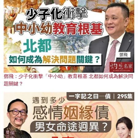
鄧飛：少子化衝擊「中小幼」教育根基 北都如何成為解決問
題關鍵？