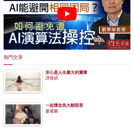
熱門文章
安心是人生最大的寶庫
譚寶碩
一起懷念吳大猷院長
廖書蘭