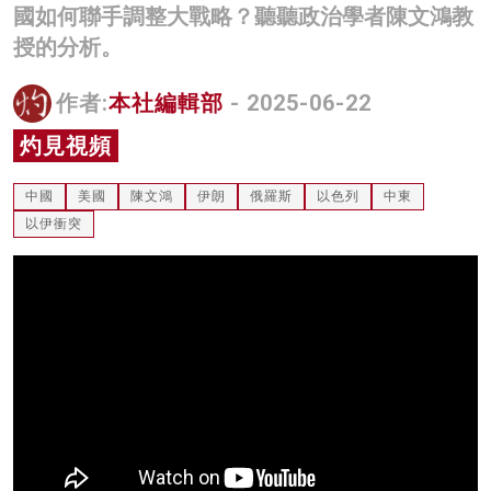
國如何聯手調整大戰略？聽聽政治學者陳文鴻教
名家榜
授的分析。
灼見活動
作者:
本社編輯部
- 2025-06-22
關於我們
灼見視頻
中國
美國
陳文鴻
伊朗
俄羅斯
以色列
中東
以伊衝突