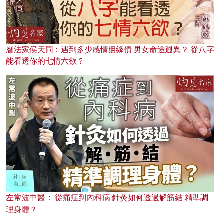
曆法家侯天同：遇到多少感情姻緣債 男女命途迥異？ 從八字
能看透你的七情六欲？
左常波中醫： 從痛症到內科病 針灸如何透過解筋結 精準調
理身體？