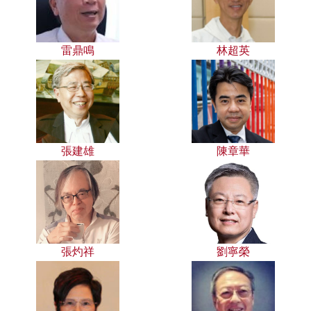
雷鼎鳴
林超英
張建雄
陳章華
張灼祥
劉寧榮