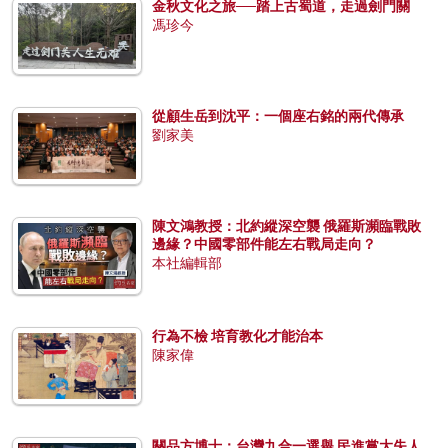
金秋文化之旅──踏上古蜀道，走過劍門關
馮珍今
從顧生岳到沈平：一個座右銘的兩代傳承
劉家美
陳文鴻教授：北約縱深空襲 俄羅斯瀕臨戰敗
邊緣？中國零部件能左右戰局走向？
本社編輯部
行為不檢 培育教化才能治本
陳家偉
關品方博士：台灣九合一選舉 民進黨大失人