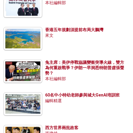
本社編輯部
香港五年規劃須提前布局大鵬灣
來文
兔主席：美伊停戰協議變衝突導火線，雙方
為何重啟戰爭？伊朗一早洞悉特朗普虛張聲
勢？
本社編輯部
60名中小特幼老師參與城大GenAI培訓班
編輯精選
西方世界兩批政客