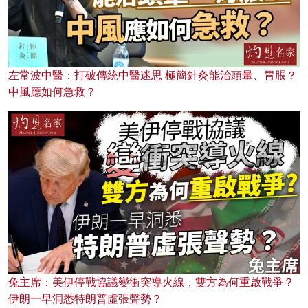
左常波中醫：打破傳統中醫迷思 極簡針灸能治頭暈、胃脹？
中風應如何急救？
兔主席：美伊停戰協議變衝突導火線，雙方為何重啟戰爭？
伊朗一早洞悉特朗普虛張聲勢？