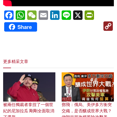
Facebook
WhatsApp
WeChat
Email
LinkedIn
Line
X
PrintFriendl
C
Share
Li
更多精采文章
被兩任獨裁者拿捏了一個世
鄧飛：俄烏、美伊多方衝突
紀的尼加拉瓜 剛剛全面取消
交織，是否釀成世界大戰？