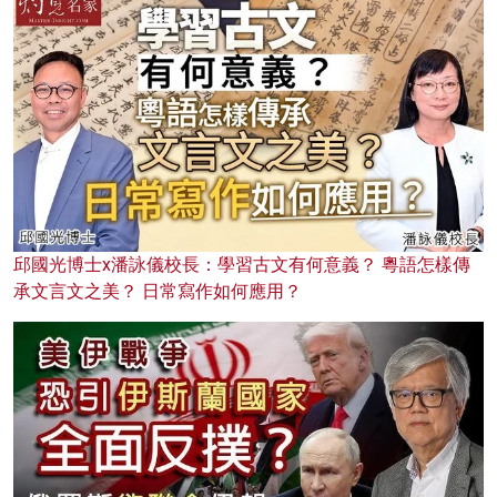
邱國光博士x潘詠儀校長：學習古文有何意義？ 粵語怎樣傳
承文言文之美？ 日常寫作如何應用？