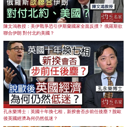
陳文鴻教授：美伊戰爭恐引伊斯蘭國家全面反撲？ 俄羅斯欲
聯合伊朗 對付北約美國？
孔永樂博士：英國十年換七相，新揆會否步前任後塵？脫歐
後英國經濟為何仍然低迷？