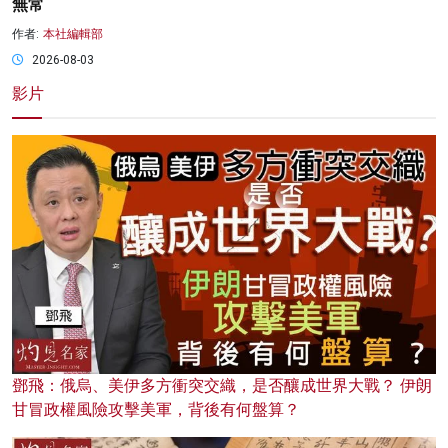
無常
作者:
本社編輯部
2026-08-03
影片
鄧飛：俄烏、美伊多方衝突交織，是否釀成世界大戰？ 伊朗
甘冒政權風險攻擊美軍，背後有何盤算？