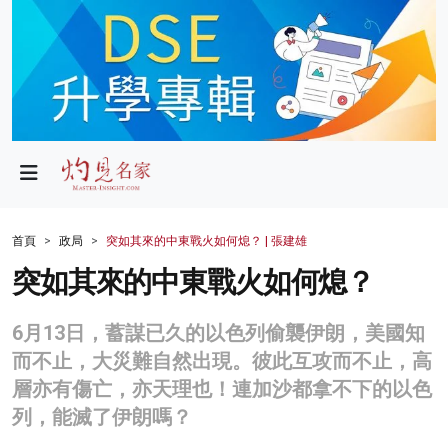
政局
教育
文化
財經
首頁
政局
突如其來的中東戰火如何熄？ | 張建雄
生活
突如其來的中東戰火如何熄？
健康
6月13日，蓄謀已久的以色列偷襲伊朗，美國知
商業
而不止，大災難自然出現。彼此互攻而不止，高
層亦有傷亡，亦天理也！連加沙都拿不下的以色
科技
列，能滅了伊朗嗎？
影片