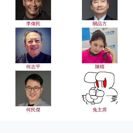
李偉民
關品方
何志平
陳晴
何民傑
兔主席