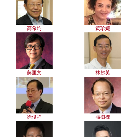
高希均
黃珍妮
蔣匡文
林超英
徐俊祥
張樹槐