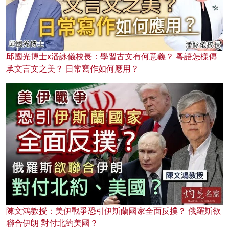
邱國光博士x潘詠儀校長：學習古文有何意義？ 粵語怎樣傳
承文言文之美？ 日常寫作如何應用？
陳文鴻教授：美伊戰爭恐引伊斯蘭國家全面反撲？ 俄羅斯欲
聯合伊朗 對付北約美國？