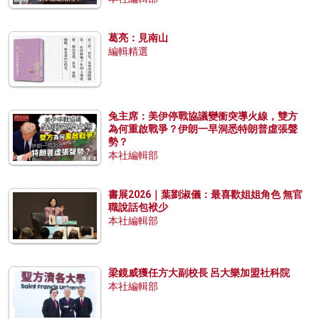
葛亮：見南山
編輯精選
兔主席：美伊停戰協議變衝突導火線，雙方
為何重啟戰爭？伊朗一早洞悉特朗普虛張聲
勢？
本社編輯部
書展2026｜葉劉淑儀：最喜歡姐姐角色 無官
職說話包袱少
本社編輯部
梁鏡威獲任方大副校長 呂大樂加盟社科院
本社編輯部