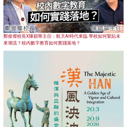
鄭俊傑校長X陳穎華主任：航天AI時代來臨 學校如何緊貼未
來潮流？校內數字教育如何實踐落地？