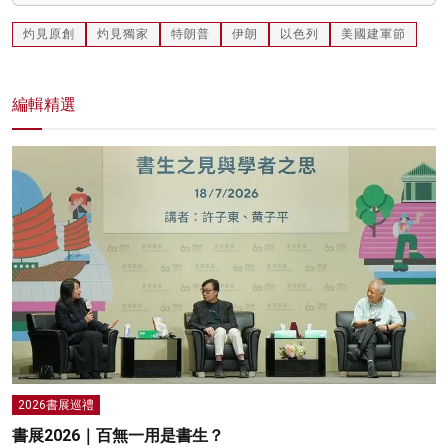
灼見原創
灼見獨家
特朗普
伊朗
以色列
美國建軍節
編輯精選
2026書展巡禮
書展2026｜百無一用是書生？