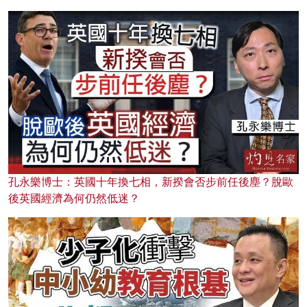
孔永樂博士：英國十年換七相，新揆會否步前任後塵？脫歐
後英國經濟為何仍然低迷？