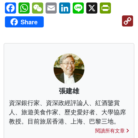
Facebook
WhatsApp
WeChat
Email
LinkedIn
Line
X
PrintFriendl
C
Share
Li
張建雄
資深銀行家、資深政經評論人、紅酒鑒賞
人、旅遊美食作家、歷史愛好者、大學協席
教授。目前旅居香港、上海、巴黎三地。
閱讀所有文章