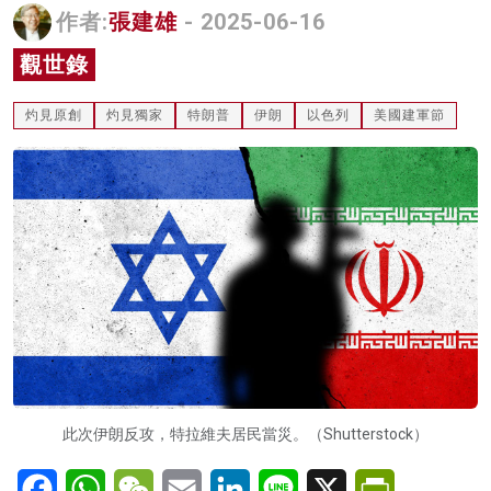
作者:
張建雄
- 2025-06-16
名家榜
觀世錄
灼見活動
灼見原創
灼見獨家
特朗普
伊朗
以色列
美國建軍節
關於我們
此次伊朗反攻，特拉維夫居民當災。（Shutterstock）
Facebook
WhatsApp
WeChat
Email
LinkedIn
Line
X
PrintFriendl