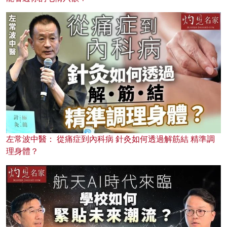
左常波中醫： 從痛症到內科病 針灸如何透過解筋結 精準調
理身體？