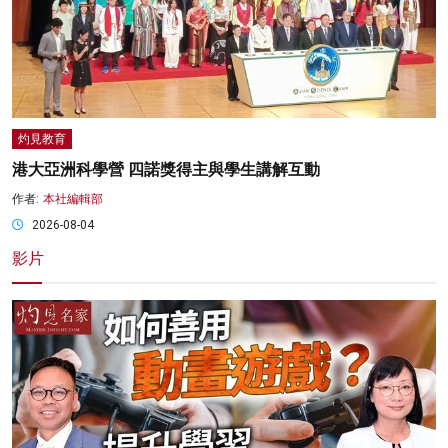
灼見教育
港大亞洲科學營 四諾獎得主與學生講解互動
作者:
本社編輯部
2026-08-04
影片