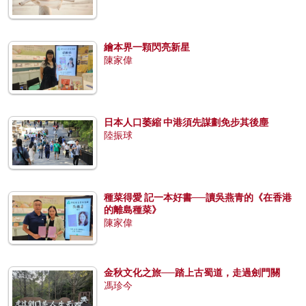
繪本界一顆閃亮新星
陳家偉
日本人口萎縮 中港須先謀劃免步其後塵
陸振球
種菜得愛 記一本好書──讀吳燕青的《在香港
的離島種菜》
陳家偉
金秋文化之旅──踏上古蜀道，走過劍門關
馮珍今