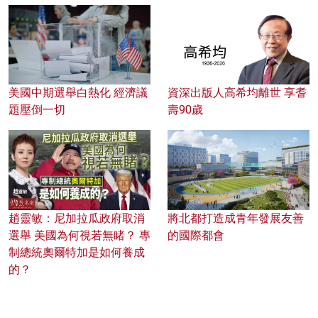
美國中期選舉白熱化 經濟議
資深出版人高希均離世 享耆
題壓倒一切
壽90歲
趙靈敏：尼加拉瓜政府取消
將北都打造成青年發展友善
選舉 美國為何視若無睹？ 專
的國際都會
制總統奧爾特加是如何養成
的？