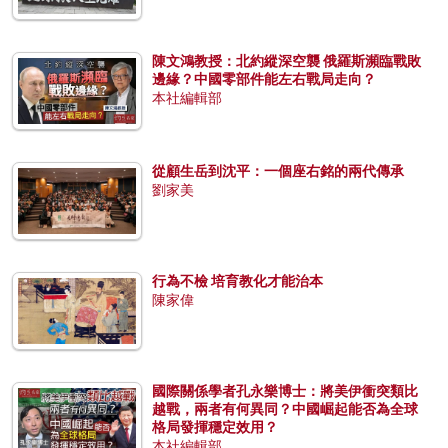
陳文鴻教授：北約縱深空襲 俄羅斯瀕臨戰敗
邊緣？中國零部件能左右戰局走向？
本社編輯部
從顧生岳到沈平：一個座右銘的兩代傳承
劉家美
行為不檢 培育教化才能治本
陳家偉
國際關係學者孔永樂博士：將美伊衝突類比
越戰，兩者有何異同？中國崛起能否為全球
格局發揮穩定效用？
本社編輯部