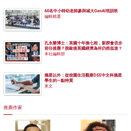
60名中小特幼老師參與城大GenAI培訓班
編輯精選
孔永樂博士：英國十年換七相，新揆會否步
前任後塵？脫歐後英國經濟為何仍然低迷？
本社編輯部
摘星以外：從校園生活觀察DSE中文科摘星
學生的一點特質
來文
推薦作家