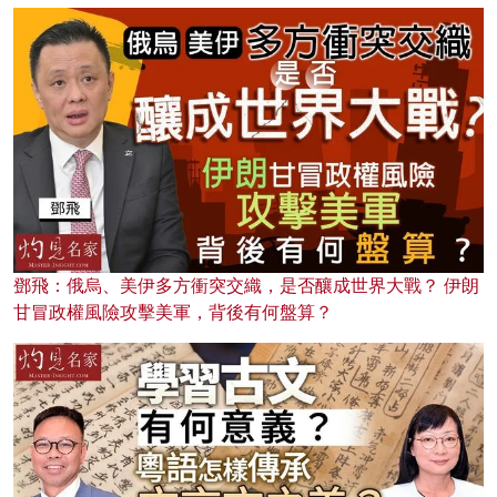
鄧飛：俄烏、美伊多方衝突交織，是否釀成世界大戰？ 伊朗
甘冒政權風險攻擊美軍，背後有何盤算？