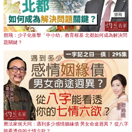
鄧飛：少子化衝擊「中小幼」教育根基 北都如何成為解決問
題關鍵？
曆法家侯天同：遇到多少感情姻緣債 男女命途迥異？ 從八字
能看透你的七情六欲？