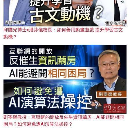
邱國光博士x潘詠儀校長：如何善用動畫遊戲 提升學習古文
動機？
劉寧榮教授：互聯網的開放反催生資訊繭房，AI能避開相同
困局？如何避免遭AI演算法操控？