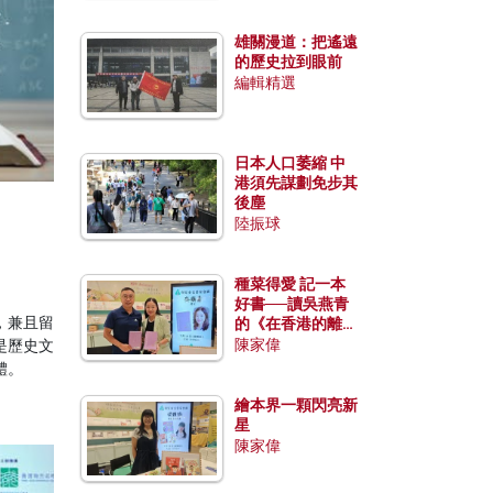
雄關漫道：把遙遠
的歷史拉到眼前
編輯精選
日本人口萎縮 中
港須先謀劃免步其
後塵
陸振球
種菜得愛 記一本
好書──讀吳燕青
，兼且留
的《在香港的離島
種菜》
陳家偉
是歷史文
體。
繪本界一顆閃亮新
星
陳家偉