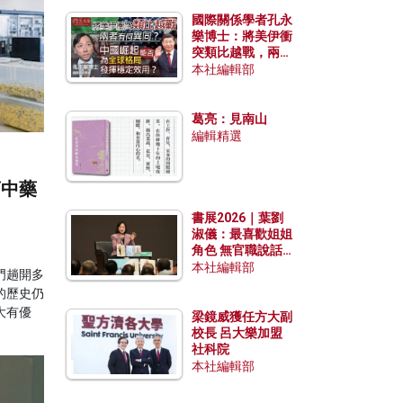
國際關係學者孔永
樂博士：將美伊衝
突類比越戰，兩者
有何異同？中國崛
本社編輯部
起能否為全球格局
發揮穩定效用？
葛亮：見南山
編輯精選
商中藥
書展2026｜葉劉
淑儀：最喜歡姐姐
角色 無官職說話
包袱少
本社編輯部
門趟開多
的歷史仍
大有優
梁鏡威獲任方大副
校長 呂大樂加盟
社科院
本社編輯部