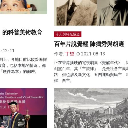
導向」的科普美術教育
今天與時光隧道
百年片說覺醒 陳獨秀與胡適
1-12-11
作者:
丁望
2021-08-13
劃上，各地目前比較普遍採
正在香港播映的電視劇集《覺醒年代》，
客教育，包括本地的情況，都
創黨百年。其「主旋律」，是走社會主義
「硬件為本」的偏差。
路，但也涉及新文化、五四運動與民主、
權、自主。