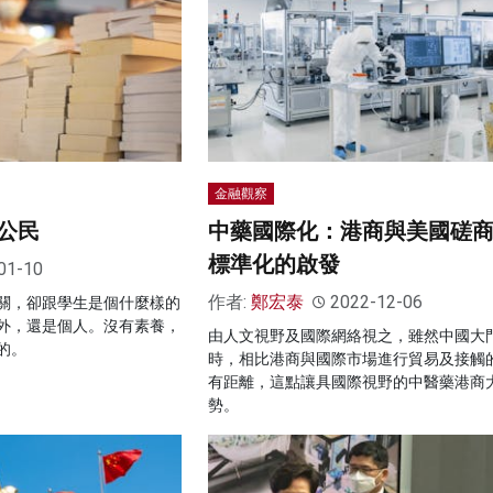
金融觀察
公民
中藥國際化：港商與美國磋
標準化的啟發
01-10
作者:
鄭宏泰
2022-12-06
關，卻跟學生是個什麼樣的
外，還是個人。沒有素養，
由人文視野及國際網絡視之，雖然中國大
的。
時，相比港商與國際市場進行貿易及接觸
有距離，這點讓具國際視野的中醫藥港商
勢。