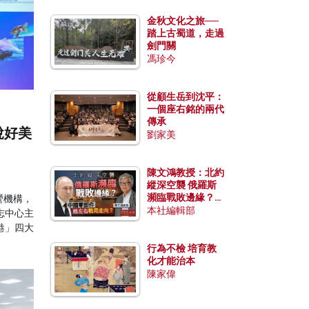
金秋文化之旅──
踏上古蜀道，走過
劍門關
馮珍今
從顧生岳到沈平：
一個座右銘的兩代
傳承
說好美
劉家美
陳文鴻教授：北約
縱深空襲 俄羅斯
瀕臨戰敗邊緣？中
營機構，
國零部件能左右戰
本社編輯部
志中心主
局走向？
港」四大
行為不檢 培育教
化才能治本
陳家偉