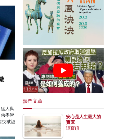
微
熱門文章
，從人與
與佛學智
安心是人生最大的
者突破認
寶庫
譚寶碩