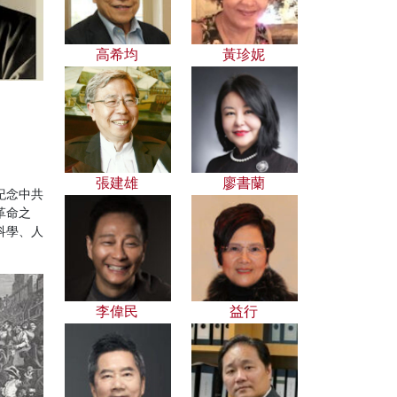
高希均
黃珍妮
張建雄
廖書蘭
紀念中共
革命之
科學、人
李偉民
益行