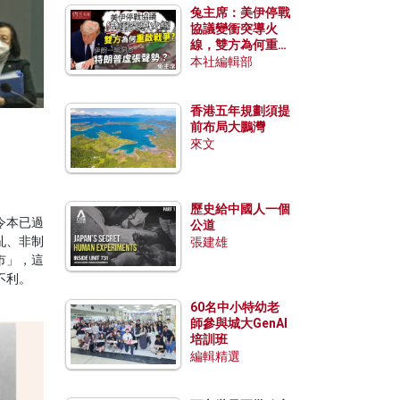
兔主席：美伊停戰
協議變衝突導火
線，雙方為何重啟
戰爭？伊朗一早洞
本社編輯部
悉特朗普虛張聲
勢？
香港五年規劃須提
前布局大鵬灣
來文
歷史給中國人一個
令本已過
公道
亂、非制
張建雄
市」，這
不利。
60名中小特幼老
師參與城大GenAI
培訓班
編輯精選