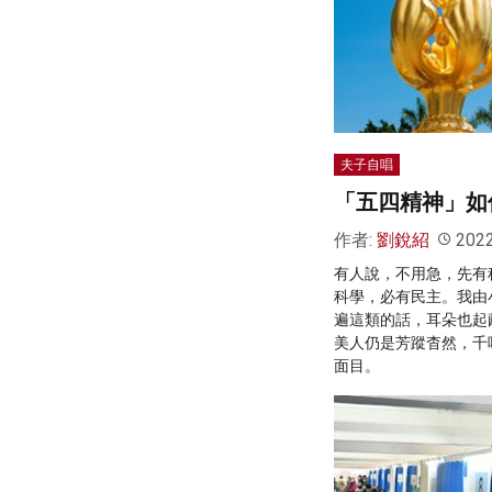
夫子自唱
「五四精神」如
作者:
劉銳紹
202
有人說，不用急，先有
科學，必有民主。我由
遍這類的話，耳朵也起
美人仍是芳蹤杳然，千
面目。