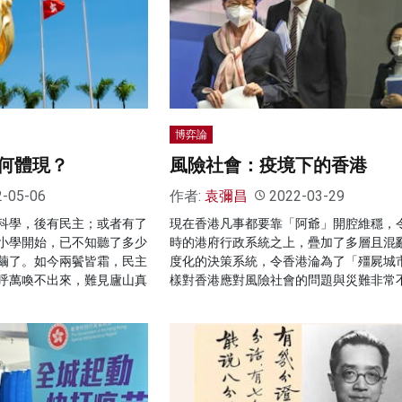
博弈論
何體現？
風險社會：疫境下的香港
2-05-06
作者:
袁彌昌
2022-03-29
科學，後有民主；或者有了
現在香港凡事都要靠「阿爺」開腔維穩，
小學開始，已不知聽了多少
時的港府行政系統之上，疊加了多層且混
繭了。如今兩鬢皆霜，民主
度化的決策系統，令香港淪為了「殭屍城
呼萬喚不出來，難見廬山真
樣對香港應對風險社會的問題與災難非常