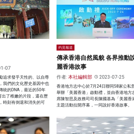
灼見報道
傳承香港自然風貌 各界推動
麗香港故事
01-07
作者:
本社編輯部
2023-07-25
勵追求發乎天性的、以自尊
，我們的文化歷史基因中也
香港地方志中心於7月24日聯同58家公私
統的DNA，最近的50年
舉辦「美麗香港」啟動禮，並由香港地方
培育出了稚嫩的片段，還在歷
席陳智思及政務司司長陳國基為「美麗香
，時刻有倒退和消失的可
主題活動拉開序幕，一同說好香港故事。