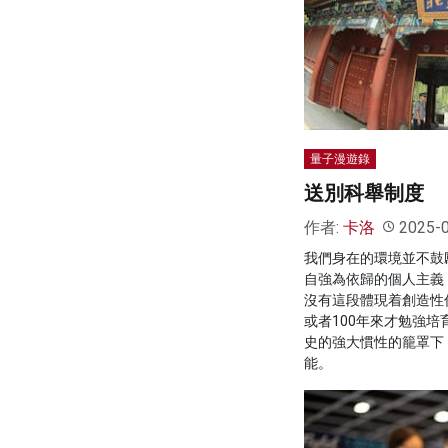
量子漫遊錄
送別科舉制度
作者:
卡洛
2025-
我們身在的環境並不鼓
自強為依歸的個人主義
沒有這段體現着創造性傳
或者100年來才勉強
史的強大慣性的籠罩下
能。