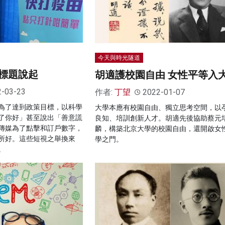
今天與時光隧道
標題說起
胡適護校園自由 女性平等入
2-03-23
作者:
丁望
2022-01-07
為了達到政策目標，以科學
大學本應有校園自由、獨立思考空間，以
了你好」甚至說出「善意謊
良知、培訓創新人才。胡適先後協助蔡元
傳媒為了點擊和訂戶數字，
麟，構築北京大學的校園自由，還開啟女
所好。這些短視之舉換來
學之門。
。