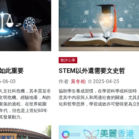
教評心事
如此重要
STEM以外還需要文史哲
6-06-03
作者:
黃冬柏
2025-04-25
人文社科危機，其本質並非
協助學生養成習慣，在學習科學或科技時
文明危機。經驗地看，AI的
意其中內容與人和周邊社會的關連，尤其
衰落的過程。在世界範圍
化和哲學思辨，學習成效亦可變得更為立
0年代，但也是上世紀60年
其發展動力。