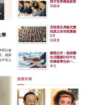
西方世界兩批政客
張建雄
市區再生局範式實
現真正的市區重建
大學
3.0
張量童
孕育社會
摘星以外：從校園
培、蔣夢
生活觀察DSE中文
性平等入
科摘星學生的一點
特質
來文
推薦作家