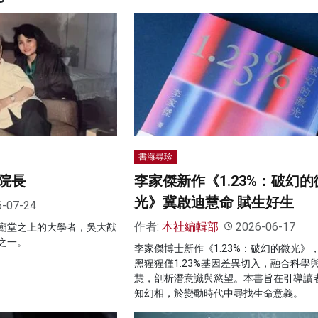
書海尋珍
院長
李家傑新作《1.23%：破幻的
光》冀啟迪慧命 賦生好生
6-07-24
作者:
本社編輯部
2026-06-17
廟堂之上的大學者，吳大猷
之一。
李家傑博士新作《1.23%：破幻的微光》
黑猩猩僅1.23%基因差異切入，融合科學
慧，剖析潛意識與慾望。本書旨在引導讀
知幻相，於變動時代中尋找生命意義。