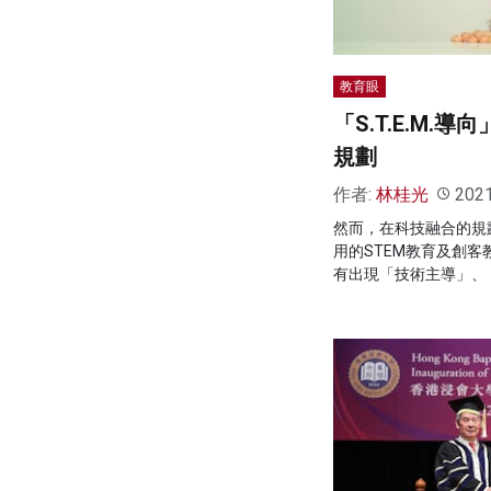
教育眼
「S.T.E.M.
規劃
作者:
林桂光
202
然而，在科技融合的規
用的STEM教育及創
有出現「技術主導」、