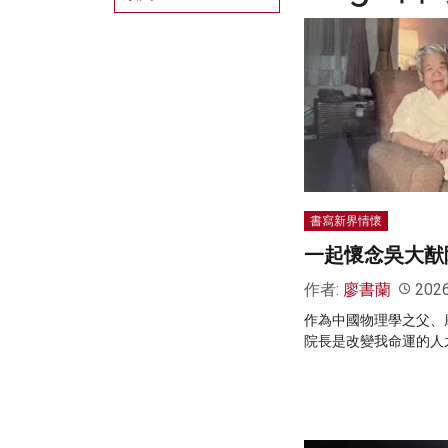
書寫新界情懷
一起懷念吳大猷
作者:
廖書蘭
202
作為中國物理學之父、
院長是改變我命運的人