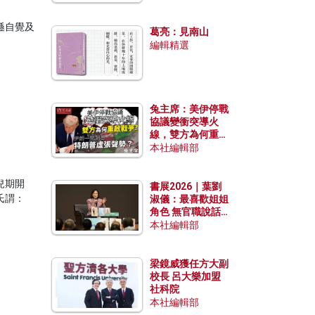
起能否為全球格局
發揮穩定效用？
遜自覺及
葛亮：見南山
編輯精選
兔主席：美伊停戰
協議變衝突導火
線，雙方為何重啟
戰爭？伊朗一早洞
本社編輯部
悉特朗普虛張聲
勢？
兒期開
書展2026｜葉劉
氏謂：
淑儀：最喜歡姐姐
角色 無官職說話
包袱少
本社編輯部
梁鏡威獲任方大副
校長 呂大樂加盟
社科院
本社編輯部