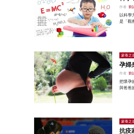
作者:
劉
以科學
是「觀
蒙養之
孕婦
作者:
劉
把懷孕
與爸爸
蒙養之
抗疫