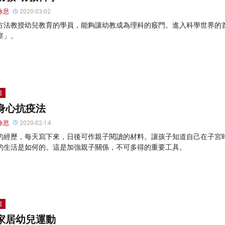
詠思
2020-03-02
方法教授幼兒教育的學員，能夠讓幼教成為理科的竅門。進入科學世界的
察」。
道
身心抗疫法
詠思
2020-02-14
的經歷，每天寫下來，日後可作親子閱讀的材料。讓孩子知道自己在子宮
的生活是如何的。這是加強親子關係，不可多得的重要工具。
道
家居幼兒運動