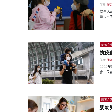
作者:
劉
從今天
白天可
蒙養之
抗疫
作者:
劉
202
會，又
蒙養之
嬰幼