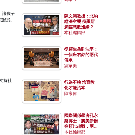
。讓孩子
陳文鴻教授：北約
疫狀態。
縱深空襲 俄羅斯
瀕臨戰敗邊緣？中
國零部件能左右戰
本社編輯部
局走向？
從顧生岳到沈平：
一個座右銘的兩代
傳承
劉家美
支持社
行為不檢 培育教
化才能治本
陳家偉
國際關係學者孔永
樂博士：將美伊衝
突類比越戰，兩者
有何異同？中國崛
本社編輯部