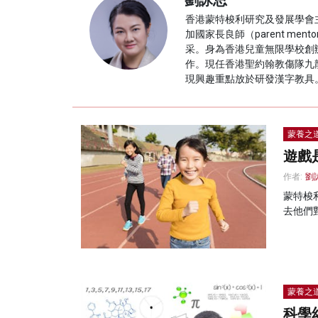
劉詠思
香港蒙特梭利研究及發展學會
加國家長良師（parent 
采。身為香港兒童無限學校創
作。現任香港聖約翰教傷隊九
現興趣重點放於研發漢字教具
蒙養之
遊戲
作者:
劉
蒙特梭
去他們
蒙養之
科學