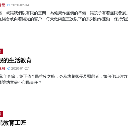
詠思
2020-02-04
起，就讓我們以有限的空間，為健康作無價的準備，讓孩子有着無限發展
在陽台或向着陽光的窗戶，每天做兩至三次以下的系列動作運動，保持免
道
假的生活教育
詠思
2020-01-27
0年鼠年春節，亦正值全民抗疫之時，身為幼兒家長及照顧者，如何作出努力
能讓幼童盡小市民責任？
道
兒教育工匠