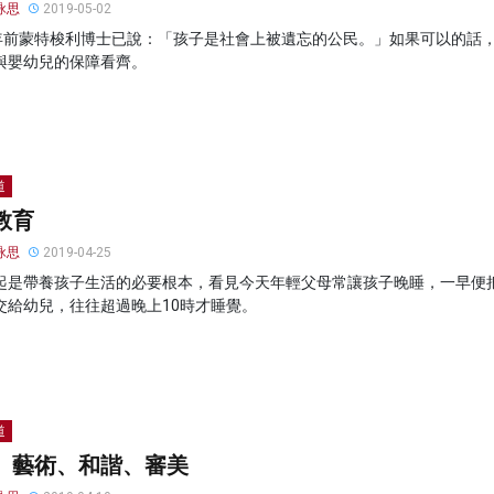
詠思
2019-05-02
多年前蒙特梭利博士已說：「孩子是社會上被遺忘的公民。」如果可以的話
與嬰幼兒的保障看齊。
道
教育
詠思
2019-04-25
起是帶養孩子生活的必要根本，看見今天年輕父母常讓孩子晚睡，一早便
交給幼兒，往往超過晚上10時才睡覺。
道
、藝術、和諧、審美