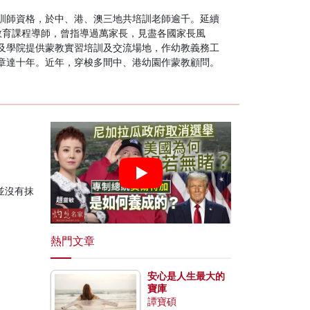
訓師資格，於中、港、澳三地共培訓老師逾千。延續
家長教育課程導師，曾指導過萬家長，見盡各國家長風
及學院提供蒙教實習培訓及交流場地，作幼教義務工
章達十年。近年，穿梭多間中、港幼園作蒙教顧問。
並沒有抹
熱門文章
安心是人生最大的
寶庫
譚寶碩