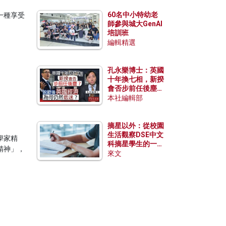
60名中小特幼老
一種享受
師參與城大GenAI
培訓班
編輯精選
孔永樂博士：英國
十年換七相，新揆
會否步前任後塵？
脫歐後英國經濟為
本社編輯部
何仍然低迷？
摘星以外：從校園
生活觀察DSE中文
學家精
科摘星學生的一點
精神」，
特質
來文