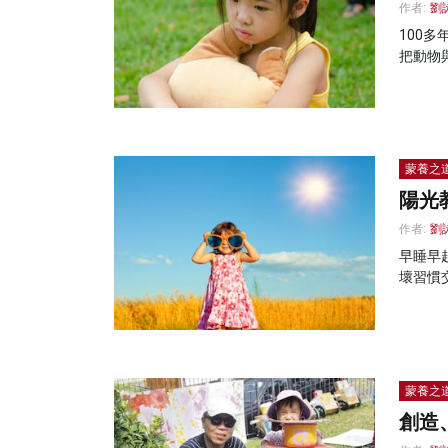
作者:
劉
100
把動物
蒙養之
陽光
作者:
劉
早睡早
壞習慣
蒙養之
創造