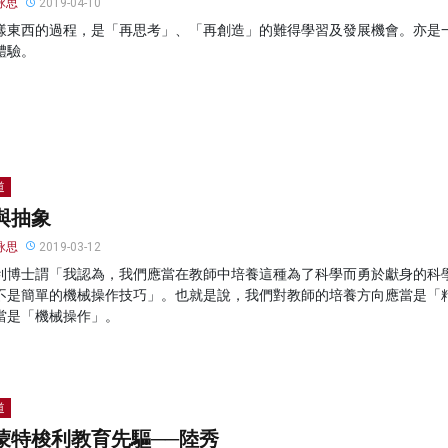
詠思
2019-04-10
樣東西的過程，是「再思考」、「再創造」的難得學習及發展機會。亦是
體驗。
道
與抽象
詠思
2019-03-12
利博士謂「我認為，我們應當在教師中培養這種為了科學而勇於獻身的科
不是簡單的機械操作技巧」。也就是說，我們對教師的培養方向應當是「
當是「機械操作」。
道
蒙特梭利教育先驅──陸秀