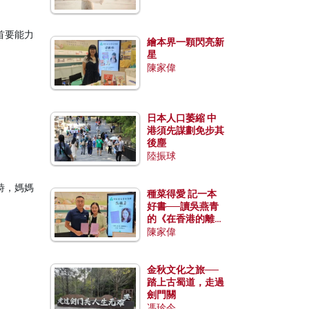
首要能力
繪本界一顆閃亮新
星
陳家偉
日本人口萎縮 中
港須先謀劃免步其
後塵
陸振球
時，媽媽
種菜得愛 記一本
好書──讀吳燕青
的《在香港的離島
種菜》
陳家偉
金秋文化之旅──
踏上古蜀道，走過
劍門關
馮珍今