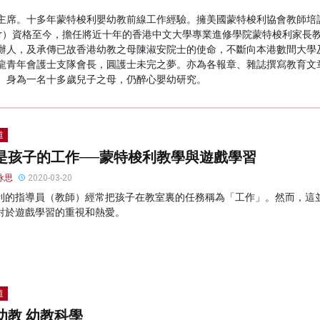
主席。十多年蒙特梭利嬰幼教前線工作經驗。擁美國蒙特梭利協會教師培
mentor）資格至今，擔任將近十年的香港中文大學專業進修學院蒙特梭利
辦人，及承傳已故香港幼教之母陳淑安院士的使命，不斷向本港數間大學
龍青年會護士支隊會長，圓護士未完之夢。亦為各報章、雜誌撰寫教育文
。身為一名十多歲兒子之母，仍醉心嬰幼研究。
道
是孩子的工作──蒙特梭利教學與遊戲學習
詠思
2020-03-20
利的指導員（教師）經常把孩子在教室裏的任務稱為「工作」。然而，這
對於遊戲學習的重視和熱愛。
道
幼教 幼教科學