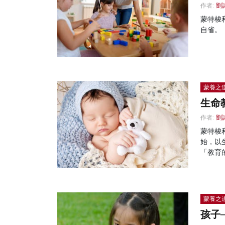
作者:
劉
蒙特梭
自省。
蒙養之
生命
作者:
劉
蒙特梭
始，以
「教育
蒙養之
孩子