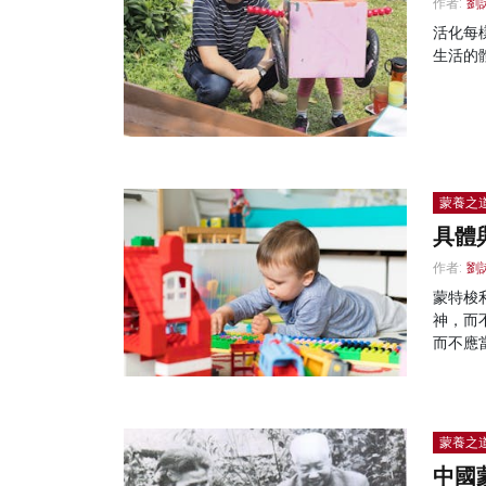
作者:
劉
活化每
生活的
蒙養之
具體
作者:
劉
蒙特梭
神，而
而不應
蒙養之
中國