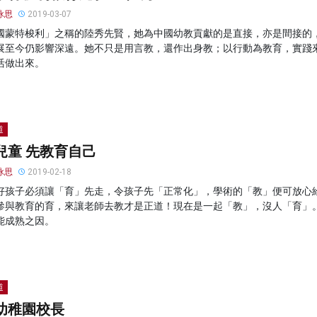
詠思
2019-03-07
國蒙特梭利」之稱的陸秀先賢，她為中國幼教貢獻的是直接，亦是間接的
展至今仍影響深遠。她不只是用言教，還作出身教；以行動為教育，實踐
活做出來。
道
兒童 先教育自己
詠思
2019-02-18
好孩子必須讓「育」先走，令孩子先「正常化」，學術的「教」便可放心
參與教育的育，來讓老師去教才是正道！現在是一起「教」，沒人「育」
能成熟之因。
道
幼稚園校長