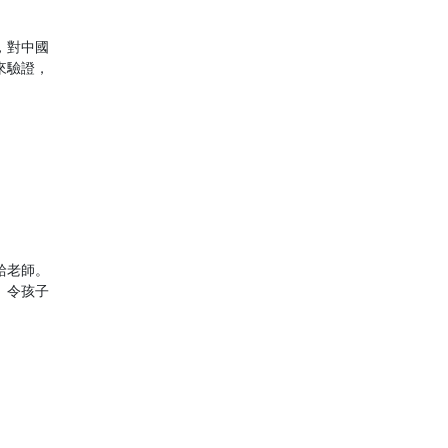
，對中國
來驗證，
給老師。
。令孩子