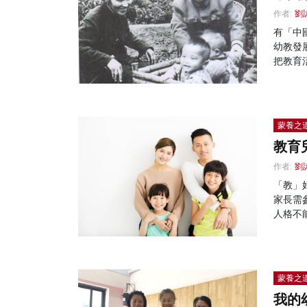
作者:
劉
有「中
幼教發
把教育
蒙養之
教育
作者:
劉
「教」
家長需
人格不
蒙養之
我的