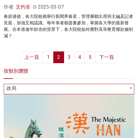
作者:
文灼非
2025-03-07
春節過後，各大院校都舉行新聞界春茗，管理層都出席與主編及記者
見面，加強互相認識。每年筆者都盡量參加，掌握各大學的最新發
展。在本港連年財赤的背景下，各大院校如何應對高等教育撥款被削
減？
上一頁
1
2
3
4
5
下一頁
按類別瀏覽
政局