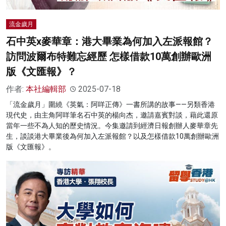
流金歲月
石中英x麥華章：港大畢業為何加入左派報館？
訪問波爾布特難忘經歷 怎樣借款10萬創辦歐洲
版《文匯報》？
作者:
本社編輯部
2025-07-18
「流金歲月」圍繞《英氣：阿咩正傳》一書所講的故事——另類香港
現代史，由主角阿咩筆名石中英的楊向杰，邀請嘉賓對談，藉此還原
當年一些不為人知的歷史情況。今集邀請到經濟日報創辦人麥華章先
生，談談港大畢業後為何加入左派報館？以及怎樣借款10萬創辦歐洲
版《文匯報》。