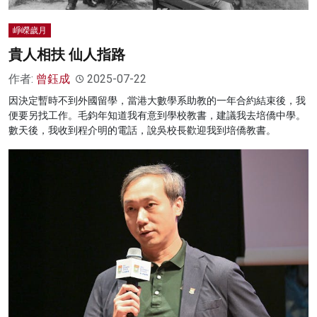
崢嶸歲月
貴人相扶 仙人指路
作者:
曾鈺成
2025-07-22
因決定暫時不到外國留學，當港大數學系助教的一年合約結束後，我
便要另找工作。毛鈞年知道我有意到學校教書，建議我去培僑中學。
數天後，我收到程介明的電話，說吳校長歡迎我到培僑教書。