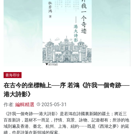
書海尋珍
在古今的坐標軸上──序 若鴻《許我一個奇跡──
港大詩影》
作者:
編輯精選
2025-05-31
《許我一個奇跡──港大詩影》是若鴻在詩國裏新闢的疆土；將近三
百首新詩，題材不一而足，抒情、寫景、詠物、記遊都有；所涉的地
域則遍及香港、臺北、杭州、上海、紐約⋯⋯既是《西湖之夢》的延
續，也是詩筆在新領域的探索。