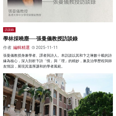
訪談錄
學林採曉塵──張曼儀教授訪談錄
作者:
編輯精選
2025-11-11
張曼儀教授身兼學者、譯者與詩人。本訪談以其和卞之琳數十載的詩
緣為核心，深入剖析卞詩「情」與「理」的精妙，兼及治學歷程與師
友情誼，展現其溫厚謙和的學者風範。