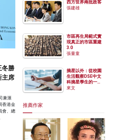
西方世界兩批政客
張建雄
市區再生局範式實
現真正的市區重建
3.0
張量童
王冬勝
摘星以外：從校園
新主席
生活觀察DSE中文
科摘星學生的一點
特質
來文
司兼滙
局香港金
推薦作家
員會、總
。