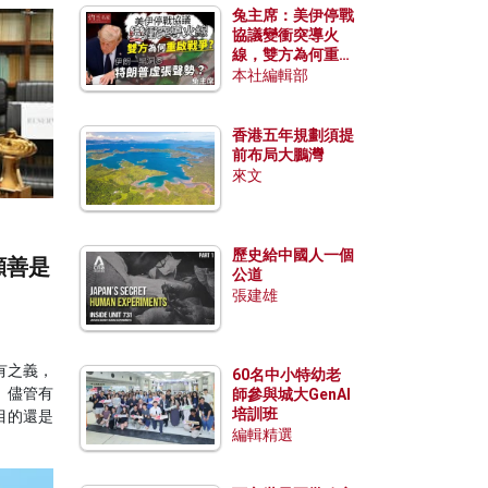
兔主席：美伊停戰
協議變衝突導火
線，雙方為何重啟
戰爭？伊朗一早洞
本社編輯部
悉特朗普虛張聲
勢？
香港五年規劃須提
前布局大鵬灣
來文
歷史給中國人一個
顯善是
公道
張建雄
有之義，
60名中小特幼老
。儘管有
師參與城大GenAI
培訓班
目的還是
編輯精選