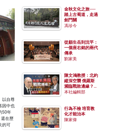
金秋文化之旅──
踏上古蜀道，走過
劍門關
馮珍今
從顧生岳到沈平：
一個座右銘的兩代
傳承
劉家美
陳文鴻教授：北約
縱深空襲 俄羅斯
瀕臨戰敗邊緣？中
國零部件能左右戰
本社編輯部
局走向？
、以自尊
基因中也
行為不檢 培育教
50年
化才能治本
，還在歷
陳家偉
失的可