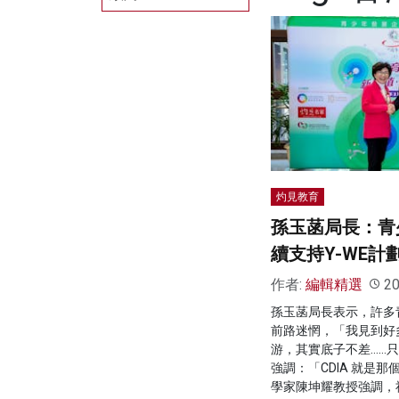
灼見教育
孫玉菡局長：青
續支持Y-WE計
作者:
編輯精選
20
孫玉菡局長表示，許多
前路迷惘，「我見到好
游，其實底子不差……
強調：「CDIA 就是
學家陳坤耀教授強調，