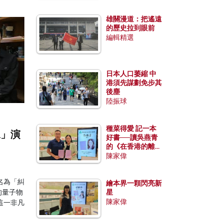
雄關漫道：把遙遠
的歷史拉到眼前
編輯精選
日本人口萎縮 中
港須先謀劃免步其
後塵
陸振球
種菜得愛 記一本
像」演
好書──讀吳燕青
的《在香港的離島
種菜》
陳家偉
名為「糾
繪本界一顆閃亮新
）的量子物
星
陳家偉
這一非凡
》