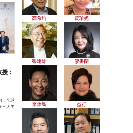
高希均
黃珍妮
張建雄
廖書蘭
教授：
到，全球
李偉民
益行
來三大主