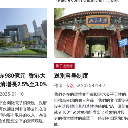
（Nature Communications）上發表。
量子漫遊錄
980億元 香港大
送別科舉制度
濟增長2.5%至3.0%
作者:
卡洛
2025-01-07
2025-01-10
我們身在的環境並不鼓勵追求發乎天性的
自強為依歸的個人主義，我們的文化歷史
平台開徵電子消費稅，政府
沒有這段體現着創造性傳統的DNA，最近的
有效捕捉到非香港居民在香
或者100年來才勉強培育出了稚嫩的片段
和內容中取得的收入，為香
史的強大慣性的籠罩下，時刻有倒退和消
台創造更公平的營商環境。
能。