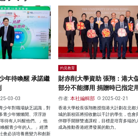
灼見教育
少年待喚醒 承諾繼
財赤削大學資助 張翔：港大
劃
部分不能挪用 捐贈時已指定
25-03-03
作者:
本社編輯部
2025-02-21
青少年對職場缺乏認識，對
香港大學校長張翔教授指港大計劃在北都
多青少年懶懶閒、浮浮游
城的新校區將招收數以千計的學生，也會
只等待有人叫醒他們。」他
伴聯手開辦雙邊課程，目標是培育多端的
那個喚醒青少年的人。」經濟
成為推動香港經濟發展的動力。
社會必須培養應變力和創新