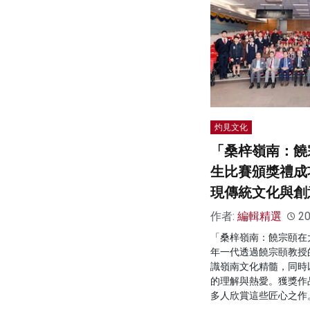
灼見文化
「桑梓嶺南：饒
生比賽頒獎禮成
現傳統文化與創
作者:
編輯精選
20
「桑梓嶺南：饒宗頤在
年一代透過饒宗頤教授
識嶺南文化精髓，同時
的理解與熱愛。獲獎作
多人欣賞這些匠心之作