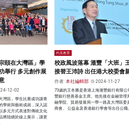
灼見教育
宗頤在大灣區」學
校政風波落幕 滙豐「大班」
功舉行 多元創作展
接替王沛詩 出任港大校委會
意
作者:
本社編輯部
2024-11-27
24-12-02
73歲的王冬勝是香港上海滙豐銀行有限公
豐銀行慈善基金主席。他先後在金融管理
大灣區」學生比賽成功讓青
融學院、貿易發展局一帶一路及大灣區委
的學術與藝術成就，深入認
商會、 公益金及香港銀行學會等出任公職
以多元方式表達對傳統文化
品將陸續於線上展示，讓更
。