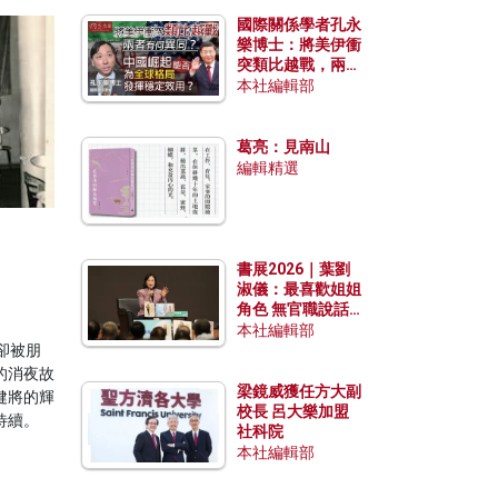
國際關係學者孔永
樂博士：將美伊衝
突類比越戰，兩者
有何異同？中國崛
本社編輯部
起能否為全球格局
發揮穩定效用？
葛亮：見南山
編輯精選
書展2026｜葉劉
淑儀：最喜歡姐姐
角色 無官職說話
包袱少
本社編輯部
，卻被朋
的消夜故
梁鏡威獲任方大副
健將的輝
校長 呂大樂加盟
待續。
社科院
本社編輯部