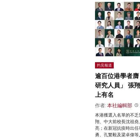
灼見報道
逾百位港學者膺
研究人員」 張
上有名
作者:
本社編輯部
本港獲選入名單的不乏
翔、中大前校長沈祖堯
亮；在新冠抗疫時出任
勇、孔繁毅及梁卓偉等