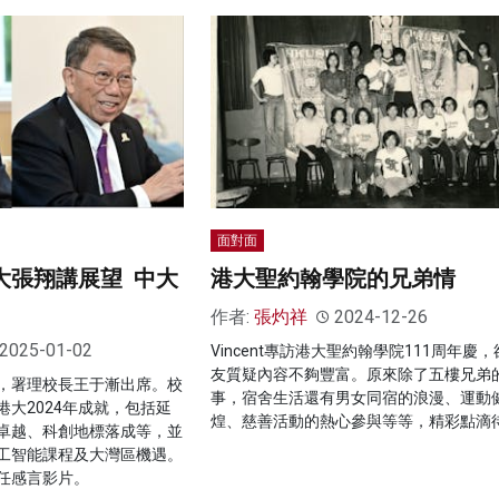
面對面
港大張翔講展望 中大
港大聖約翰學院的兄弟情
作者:
張灼祥
2024-12-26
2025-01-02
Vincent專訪港大聖約翰學院111周年慶
友質疑內容不夠豐富。原來除了五樓兄弟
，署理校長王于漸出席。校
事，宿舍生活還有男女同宿的浪漫、運動
大2024年成就，包括延
煌、慈善活動的熱心參與等等，精彩點滴
卓越、科創地標落成等，並
工智能課程及大灣區機遇。
任感言影片。