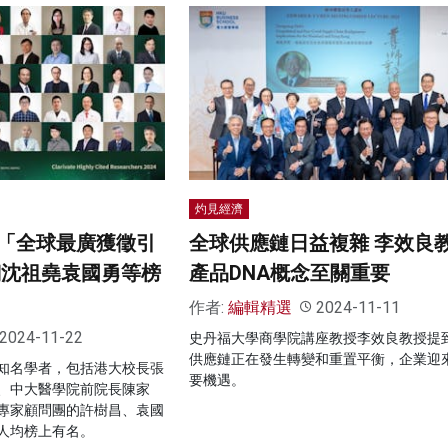
灼見經濟
「全球最廣獲徵引
全球供應鏈日益複雜 李效良
翔沈祖堯袁國勇等榜
產品DNA概念至關重要
作者:
編輯精選
2024-11-11
2024-11-22
史丹福大學商學院講座教授李效良教授提
供應鏈正在發生轉變和重置平衡，企業迎
知名學者，包括港大校長張
要機遇。
、中大醫學院前院長陳家
專家顧問團的許樹昌、袁國
人均榜上有名。