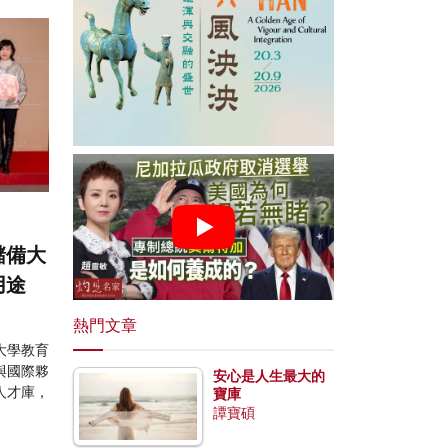
儲備大
用途
熱門文章
大學教育
與國際夥
安心是人生最大的
人才庫，
寶庫
譚寶碩