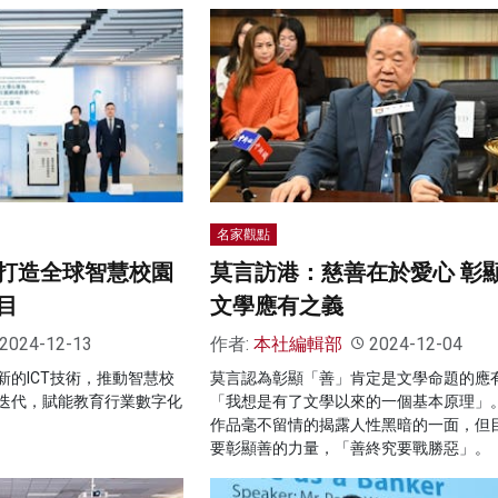
名家觀點
打造全球智慧校園
莫言訪港：慈善在於愛心 彰
目
文學應有之義
2024-12-13
作者:
本社編輯部
2024-12-04
的ICT技術，推動智慧校
莫言認為彰顯「善」肯定是文學命題的應
迭代，賦能教育行業數字化
「我想是有了文學以來的一個基本原理」
作品毫不留情的揭露人性黑暗的一面，但
要彰顯善的力量，「善終究要戰勝惡」。