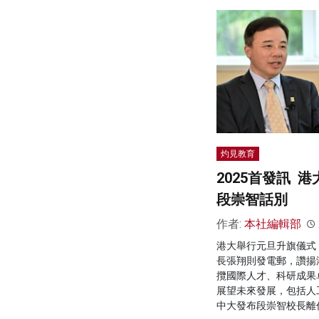
灼見教育
2025首發訊 
段崇智話別
作者:
本社編輯部
港大舉行元旦升旗儀式
長張翔則發電郵，讚揚港
攬國際人才、科研成果
展望未來發展，包括人
中大發布段崇智校長離