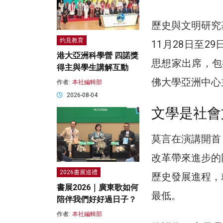
歷史與文明研究
灼見教育
11月28日至
港大亞洲科學營 四諾獎
思想家出席，包括
得主與學生講解互動
佛大學亞洲中心主任
作者:
本社編輯部
2026-08-04
文學是社會
莫言在演講開首
改革帶來進步的
2026書展巡禮
歷史發展進程，
書展2026｜廣東歌如何
最低。
陪伴我們好好過日子？
作者:
本社編輯部