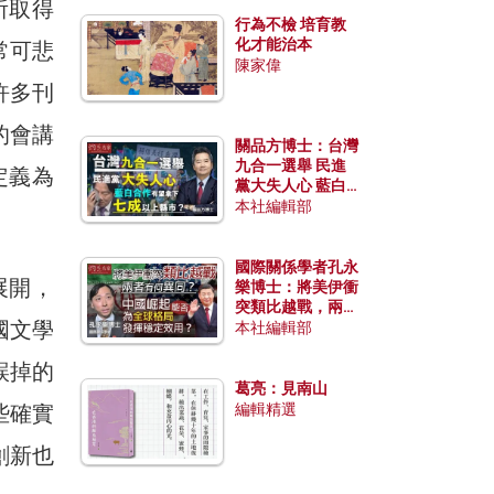
所取得
行為不檢 培育教
化才能治本
常可悲
陳家偉
許多刊
的會講
關品方博士：台灣
九合一選舉 民進
定義為
黨大失人心 藍白
合作有望拿下七成
本社編輯部
以上縣市？
國際關係學者孔永
展開，
樂博士：將美伊衝
突類比越戰，兩者
國文學
有何異同？中國崛
本社編輯部
起能否為全球格局
發揮穩定效用？
誤掉的
葛亮：見南山
些確實
編輯精選
創新也