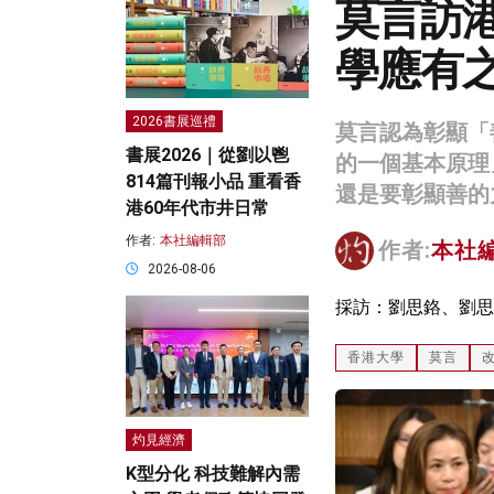
莫言訪
學應有
2026書展巡禮
莫言認為彰顯「
書展2026｜從劉以鬯
的一個基本原理
814篇刊報小品 重看香
還是要彰顯善的
港60年代市井日常
作者:
本社編輯部
作者:
本社
2026-08-06
採訪：劉思鉻、劉思
香港大學
莫言
灼見經濟
K型分化 科技難解內需