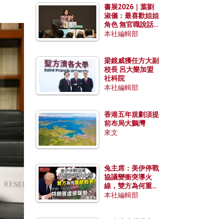
書展2026｜葉劉
淑儀：最喜歡姐姐
角色 無官職說話
包袱少
本社編輯部
梁鏡威獲任方大副
校長 呂大樂加盟
社科院
本社編輯部
香港五年規劃須提
前布局大鵬灣
來文
兔主席：美伊停戰
協議變衝突導火
線，雙方為何重啟
戰爭？伊朗一早洞
本社編輯部
悉特朗普虛張聲
勢？