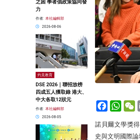
之困 學者倡政策協同發
力
作者:
本社編輯部
2026-08-06
灼見教育
DSE 2026｜聯招放榜
四成五人獲取錄 港大、
中大各取12狀元
Facebook
WhatsA
W
作者:
本社編輯部
2026-08-05
諾貝爾文學獎得
史與文明國際論