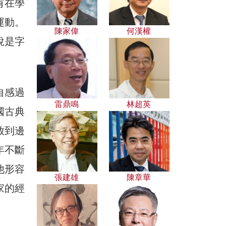
有在學
運動。
陳家偉
何漢權
說是字
自感過
雷鼎鳴
林超英
國古典
放到邊
年不斷
他形容
張建雄
陳章華
家的經