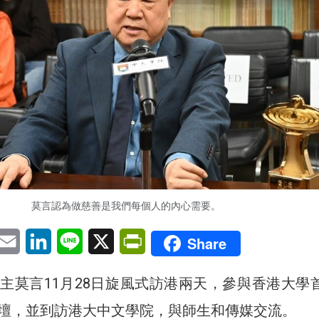
莫言認為做慈善是我們每個人的內心需要。
pp
eChat
Email
LinkedIn
Line
X
PrintFriendly
Share
主莫言11月28日旋風式訪港兩天，參與香港大學
壇，並到訪港大中文學院，與師生和傳媒交流。