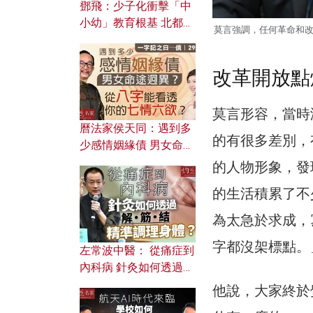
鄧飛：少子化衝擊「中
小幼」教育根基 北都如
莫言強調，任何革命和
何成為解決問題關鍵？
改革開放點
莫言形容，當時
曆法家侯天同：遇到多
的有很多差別，
少感情姻緣債 男女命途
迥異？ 從八字能看透你
的人物形象，發
的七情六欲？
的生活積累了不
為太急於求成，
字都沒架標點。
左常波中醫： 從痛症到
內科病 針灸如何透過解
筋結 精準調理身體？
他說，大家終於