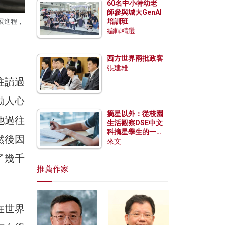
60名中小特幼老
師參與城大GenAI
培訓班
展進程，
編輯精選
西方世界兩批政客
張建雄
往讀過
動人心
摘星以外：從校園
他過往
生活觀察DSE中文
科摘星學生的一點
然後因
特質
來文
了幾千
推薦作家
在世界