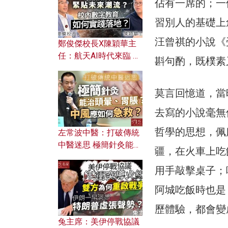
佔有一席的；一
習別人的基礎上
汪曾祺的小說《
鄭俊傑校長X陳穎華主
任：航天AI時代來臨 學
斟句酌，既樸素
校如何緊貼未來潮流？
校內數字教育如何實踐
莫言回憶道，當
落地？
去寫的小說毫無
哲學的思想，佩
左常波中醫：打破傳統
中醫迷思 極簡針灸能治
疆，在火車上吃
頭暈、胃脹？中風應如
用手敲擊桌子；
何急救？
阿城吃飯時也是
歷體驗，都會變
兔主席：美伊停戰協議