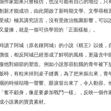
個作家如果只會模仿，也沒可能有自己的地位，只
創新才能成功，由此開啟了新時期文學、文學尋根
受戒》極其講究語言，沒有受政治氛圍影響，可以
又凝煉，就是一個可供學習的「正面樣板」。
時讀了阿城（原名鍾阿城）的小說《棋王》以後，
價值，相反阿城已經形成了鮮明的風格，更蘊含中
服他對細節的塑造。例如小說形容飢餓的青年被下
飯時，有粒米掉到桌子縫裏，為了把米摳出來，青
咽的時候咕嚕一聲響、眼淚冒出來了，令人動容。
「奮不顧身，像是要參加戰鬥一樣」，反映一個作
成小說裏的寶貴素材。