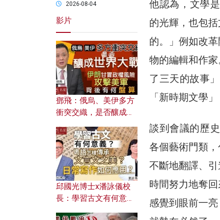
他認為，文學是
2026-08-04
影片
的光輝，也包括
的。」例如改革
物的編輯和作家
了三天的故事」
「新時期文學」
鄧飛：俄烏、美伊多方
衝突交織，是否釀成世
界大戰？ 伊朗甘冒政權
談到會議的歷史
風險攻擊美軍，背後有
各個藝術門類，
何盤算？
不斷地翻譯、引
時間努力地奪回
邱國光博士x潘詠儀校
長：學習古文有何意
感覺到眼前一亮
義？ 粵語怎樣傳承文言