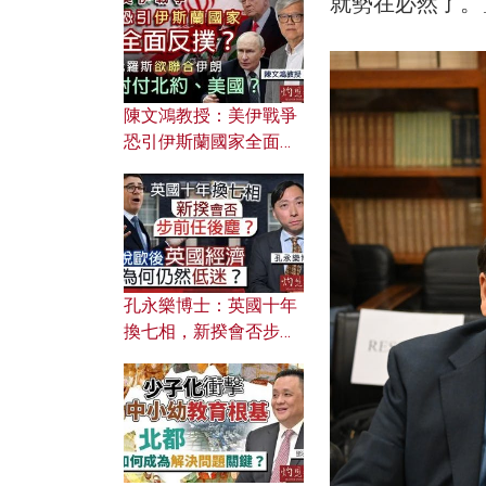
就勢在必然了。
文之美？ 日常寫作如何
應用？
陳文鴻教授：美伊戰爭
恐引伊斯蘭國家全面反
撲？ 俄羅斯欲聯合伊朗
對付北約美國？
孔永樂博士：英國十年
換七相，新揆會否步前
任後塵？脫歐後英國經
濟為何仍然低迷？