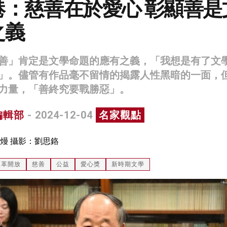
港：慈善在於愛心 彰顯善是
之義
善」肯定是文學命題的應有之義，「我想是有了文
」。儘管有作品毫不留情的揭露人性黑暗的一面，
力量，「善終究要戰勝惡」。
編輯部
- 2024-12-04
名家觀點
熳 攝影：劉思鉻
改革開放
慈善
公益
愛心獎
新時期文學