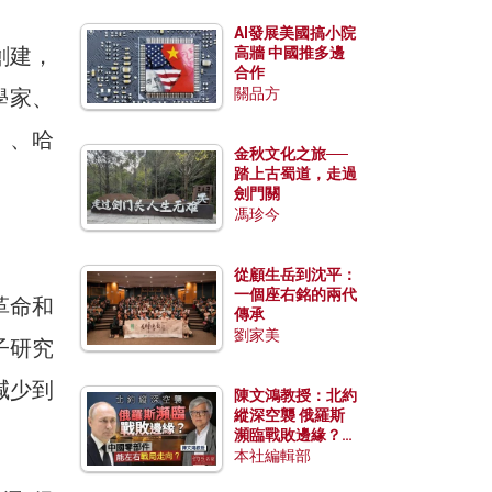
AI發展美國搞小院
創建，
高牆 中國推多邊
合作
學家、
關品方
）、哈
金秋文化之旅──
踏上古蜀道，走過
劍門關
馮珍今
從顧生岳到沈平：
一個座右銘的兩代
革命和
傳承
劉家美
子研究
減少到
陳文鴻教授：北約
縱深空襲 俄羅斯
瀕臨戰敗邊緣？中
國零部件能左右戰
本社編輯部
局走向？