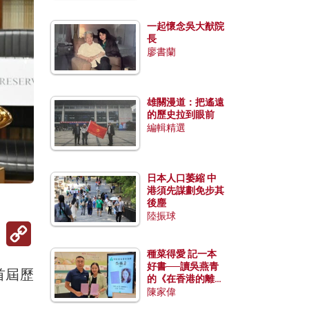
一起懷念吳大猷院
長
廖書蘭
雄關漫道：把遙遠
的歷史拉到眼前
編輯精選
日本人口萎縮 中
港須先謀劃免步其
後塵
陸振球
Copy
Link
種菜得愛 記一本
好書──讀吳燕青
首屆歷
的《在香港的離島
種菜》
陳家偉