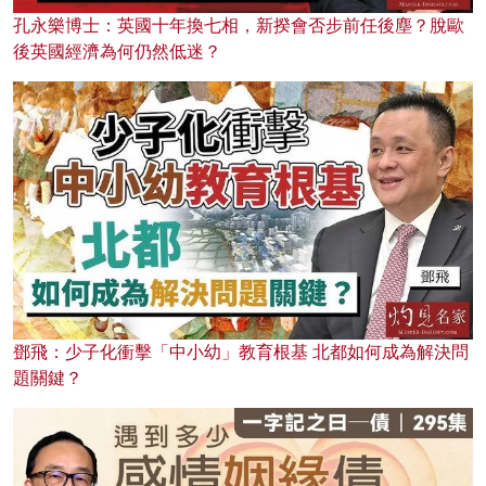
孔永樂博士：英國十年換七相，新揆會否步前任後塵？脫歐
後英國經濟為何仍然低迷？
鄧飛：少子化衝擊「中小幼」教育根基 北都如何成為解決問
題關鍵？