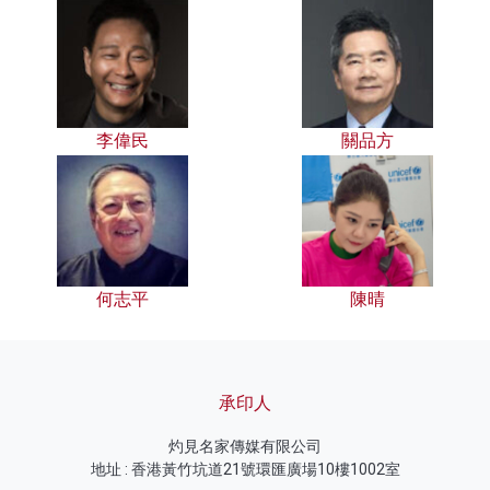
李偉民
關品方
何志平
陳晴
承印人
灼見名家傳媒有限公司
地址 : 香港黃竹坑道21號環匯廣場10樓1002室