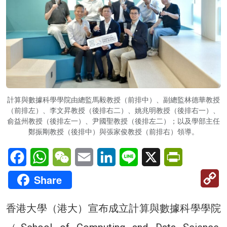
計算與數據科學學院由總監馬毅教授（前排中）、副總監林德華教授
（前排左）、李文昇教授（後排右二）、姚兆明教授（後排右一）、
俞益州教授（後排左一）、尹國聖教授（後排左二）；以及學部主任
鄭振剛教授（後排中）與張家俊教授（前排右）領導。
Facebook
WhatsApp
WeChat
Email
LinkedIn
Line
X
PrintFriendl
C
Share
Li
香港大學（港大）宣布成立計算與數據科學學院