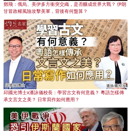
鄧飛：俄烏、美伊多方衝突交織，是否釀成世界大戰？ 伊朗
甘冒政權風險攻擊美軍，背後有何盤算？
邱國光博士x潘詠儀校長：學習古文有何意義？ 粵語怎樣傳
承文言文之美？ 日常寫作如何應用？