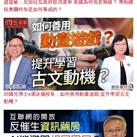
趙靈敏：尼加拉瓜政府取消選舉 美國為何視若無睹？ 專制總
統奧爾特加是如何養成的？
邱國光博士x潘詠儀校長：如何善用動畫遊戲 提升學習古文
動機？