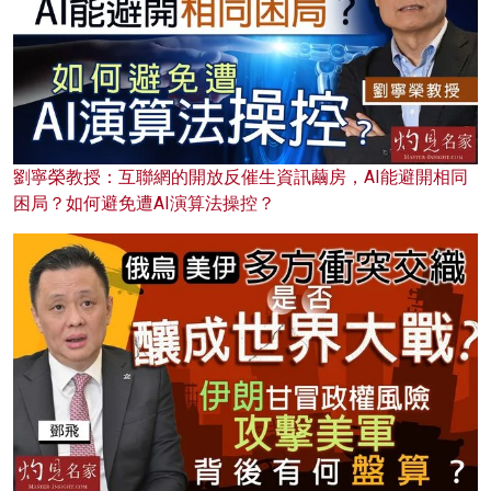
劉寧榮教授：互聯網的開放反催生資訊繭房，AI能避開相同
困局？如何避免遭AI演算法操控？