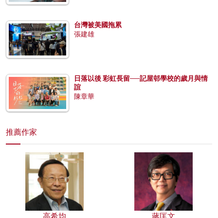
台灣被美國拖累
張建雄
日落以後 彩虹長留──記屋邨學校的歲月與情
誼
陳章華
推薦作家
高希均
蔣匡文