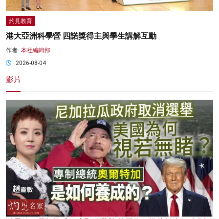
灼見教育
港大亞洲科學營 四諾獎得主與學生講解互動
作者:
本社編輯部
2026-08-04
影片