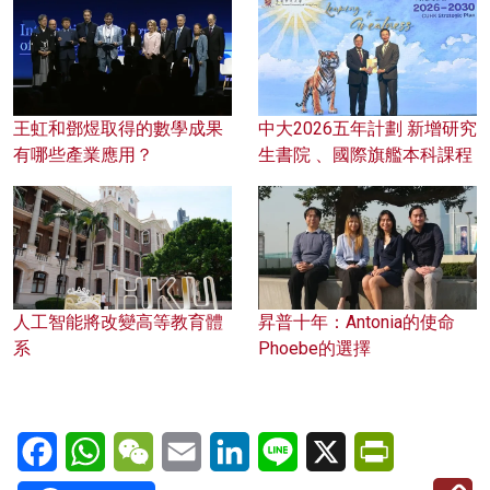
王虹和鄧煜取得的數學成果
中大2026五年計劃 新增研究
有哪些產業應用？
生書院 、國際旗艦本科課程
人工智能將改變高等教育體
昇普十年：Antonia的使命
系
Phoebe的選擇
Facebook
WhatsApp
WeChat
Email
LinkedIn
Line
X
PrintFriendl
C