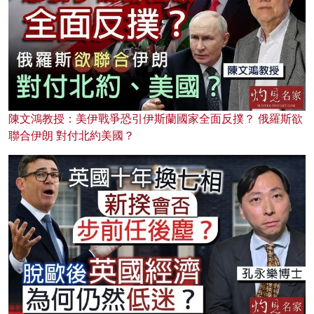
陳文鴻教授：美伊戰爭恐引伊斯蘭國家全面反撲？ 俄羅斯欲
聯合伊朗 對付北約美國？