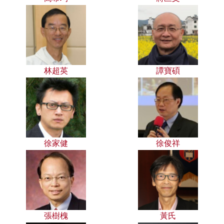
林超英
譚寶碩
徐家健
徐俊祥
張樹槐
黃氏