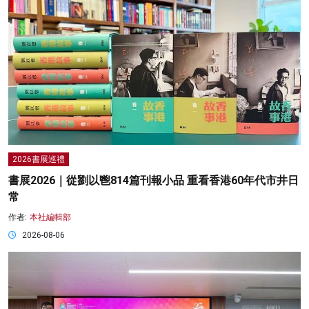
2026書展巡禮
書展2026｜從劉以鬯814篇刊報小品 重看香港60年代市井日
常
作者:
本社編輯部
2026-08-06