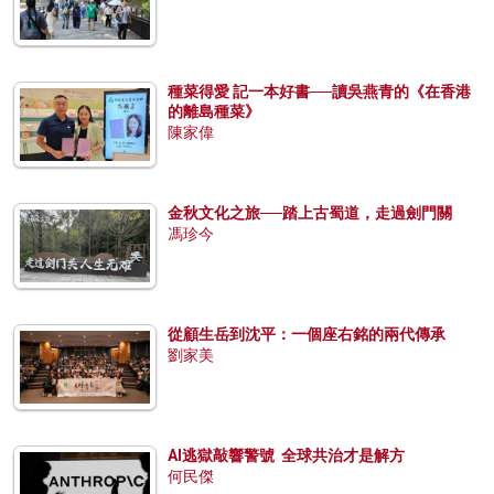
種菜得愛 記一本好書──讀吳燕青的《在香港
的離島種菜》
陳家偉
金秋文化之旅──踏上古蜀道，走過劍門關
馮珍今
從顧生岳到沈平：一個座右銘的兩代傳承
劉家美
AI逃獄敲響警號 全球共治才是解方
何民傑