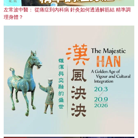
左常波中醫： 從痛症到內科病 針灸如何透過解筋結 精準調
理身體？