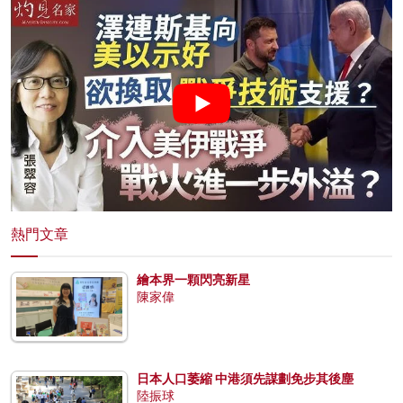
熱門文章
繪本界一顆閃亮新星
陳家偉
日本人口萎縮 中港須先謀劃免步其後塵
陸振球