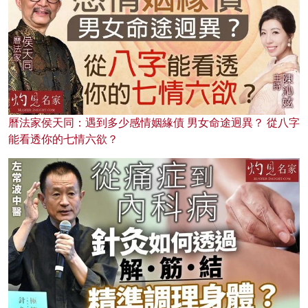
曆法家侯天同：遇到多少感情姻緣債 男女命途迥異？ 從八字
能看透你的七情六欲？