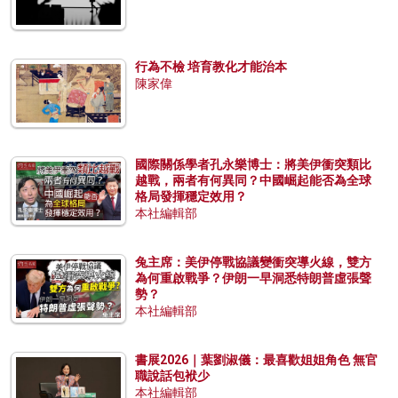
行為不檢 培育教化才能治本
陳家偉
國際關係學者孔永樂博士：將美伊衝突類比
越戰，兩者有何異同？中國崛起能否為全球
格局發揮穩定效用？
本社編輯部
兔主席：美伊停戰協議變衝突導火線，雙方
為何重啟戰爭？伊朗一早洞悉特朗普虛張聲
勢？
本社編輯部
書展2026｜葉劉淑儀：最喜歡姐姐角色 無官
職說話包袱少
本社編輯部