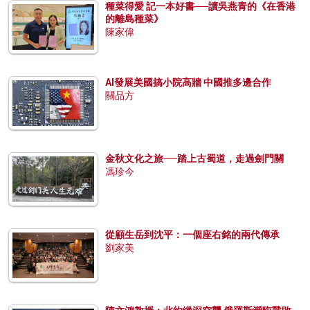
種菜得愛 記一本好書──讀吳燕青的《在香港
的離島種菜》
陳家偉
AI發展美國搞小院高牆 中國推多邊合作
關品方
金秋文化之旅──踏上古蜀道，走過劍門關
馮珍今
從顧生岳到沈平：一個座右銘的兩代傳承
劉家美