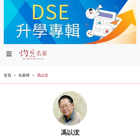
政局
教育
文化
財經
首頁
名家榜
馮以浤
生活
健康
商業
科技
馮以浤
影片