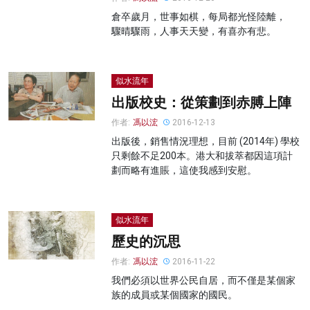
倉卒歲月，世事如棋，每局都光怪陸離，
驟晴驟雨，人事天天變，有喜亦有悲。
似水流年
出版校史：從策劃到赤膊上陣
作者:
馮以浤
2016-12-13
出版後，銷售情況理想，目前 (2014年) 學校
只剩餘不足200本。港大和拔萃都因這項計
劃而略有進賬，這使我感到安慰。
似水流年
歷史的沉思
作者:
馮以浤
2016-11-22
我們必須以世界公民自居，而不僅是某個家
族的成員或某個國家的國民。