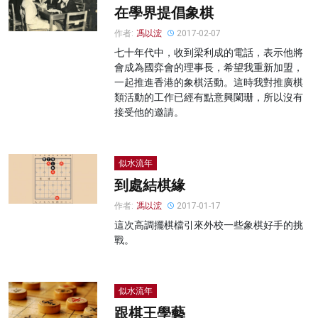
在學界提倡象棋
作者:
馮以浤
2017-02-07
七十年代中，收到梁利成的電話，表示他將
會成為國弈會的理事長，希望我重新加盟，
一起推進香港的象棋活動。這時我對推廣棋
類活動的工作已經有點意興闌珊，所以沒有
接受他的邀請。
似水流年
到處結棋緣
作者:
馮以浤
2017-01-17
這次高調擺棋檔引來外校一些象棋好手的挑
戰。
似水流年
跟棋王學藝