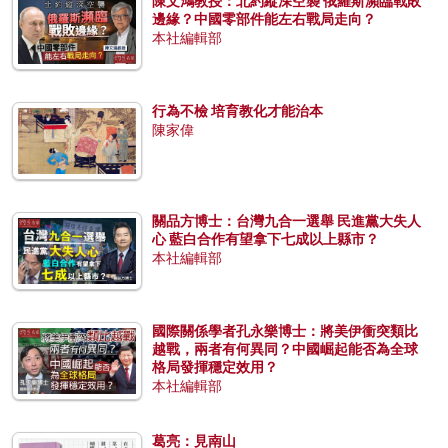
陳文鴻教授：北約縱深空襲 俄羅斯瀕臨戰敗
邊緣？中國零部件能左右戰局走向？
本社編輯部
行為不檢 培育教化才能治本
陳家偉
關品方博士：台灣九合一選舉 民進黨大失人
心 藍白合作有望拿下七成以上縣市？
本社編輯部
國際關係學者孔永樂博士：將美伊衝突類比
越戰，兩者有何異同？中國崛起能否為全球
格局發揮穩定效用？
本社編輯部
葛亮：見南山