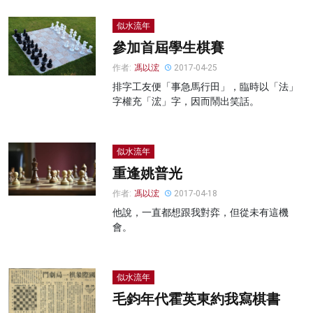
似水流年
參加首屆學生棋賽
作者:
馮以浤
2017-04-25
排字工友便「事急馬行田」，臨時以「法」
字權充「浤」字，因而鬧出笑話。
似水流年
重逢姚普光
作者:
馮以浤
2017-04-18
他說，一直都想跟我對弈，但從未有這機
會。
似水流年
毛鈞年代霍英東約我寫棋書