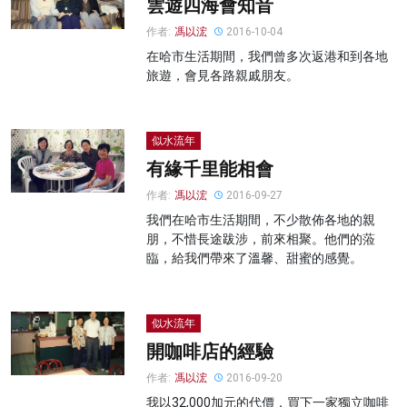
雲遊四海會知音
作者:
馮以浤
2016-10-04
在哈市生活期間，我們曾多次返港和到各地
旅遊，會見各路親戚朋友。
似水流年
有緣千里能相會
作者:
馮以浤
2016-09-27
我們在哈市生活期間，不少散佈各地的親
朋，不惜長途跋涉，前來相聚。他們的蒞
臨，給我們帶來了溫馨、甜蜜的感覺。
似水流年
開咖啡店的經驗
作者:
馮以浤
2016-09-20
我以32,000加元的代價，買下一家獨立咖啡