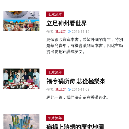
似水流年
立足神州看世界
作者:
馮以浤
2016-11-15
曼儀很欣賞這本書，希望外國的青年，特別
是華裔青年，有機會讀到這本書，因此主動
提出要把它譯成英文。
似水流年
福兮禍所倚 悲從極樂來
作者:
馮以浤
2016-11-08
經此一跌，我們決定留在香港終老。
似水流年
病榻上隨想的歷史地圖