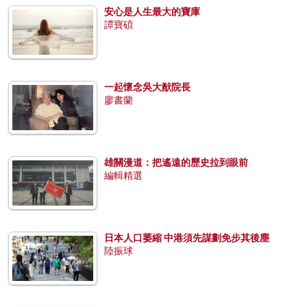
安心是人生最大的寶庫
譚寶碩
一起懷念吳大猷院長
廖書蘭
雄關漫道：把遙遠的歷史拉到眼前
編輯精選
日本人口萎縮 中港須先謀劃免步其後塵
陸振球