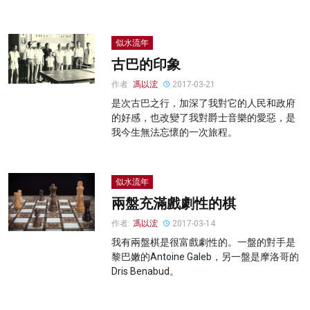
似水流年
古巴的印象
作者:
馮以浤
2017-03-21
是次古巴之行，加深了我對它的人民和政府
的好感，也改變了我對爵士音樂的愛惡，是
我今生無法忘懷的一次旅程。
似水流年
兩盤充滿戲劇性的棋
作者:
馮以浤
2017-03-14
我有兩盤棋是很富戲劇性的。一盤的對手是
黎巴嫩的Antoine Galeb，另一盤是摩洛哥的
Dris Benabud。