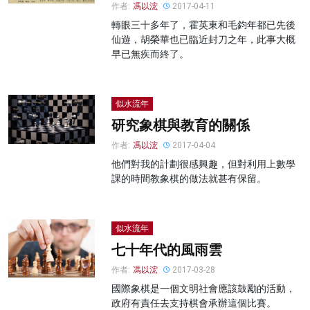
作者:
馮以浤
2017-04-11
轉眼三十多年了，霍英東和毛鈞年都已先後
仙遊，胡榮華也已臨近封刀之年，此事大概
早已無疾而終了。
似水流年
研究象棋與教育的關係
作者:
馮以浤
2017-04-04
他們對我的計劃很感興趣，但對利用上數學
課的時間教象棋的做法就甚有保留。
似水流年
七十年代的風雨雲
作者:
馮以浤
2017-03-28
國際象棋是一個文明社會應該鼓勵的活動，
政府有責任去支持棋會承辦這個比賽。