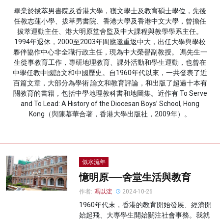
畢業於拔萃男書院及香港大學，獲文學士及教育碩士學位，先後
名家榜
任教志蓮小學、拔萃男書院、香港大學及香港中文大學，曾擔任
拔萃運動主任、港大明原堂舍監及中大課程與教學學系主任。
灼見活動
1994年退休，2000至2003年間應邀重返中大，出任大學與學校
夥伴協作中心非全職行政主任，現為中大榮譽副教授。 馮先生一
關於我們
生從事教育工作，專研地理教育、課外活動和學生運動，也曾在
中學任教中國語文和中國歷史。自1960年代以來，一共發表了近
百篇文章，大部分為學術 論文和教育評論，和出版了超過十本有
關教育的書籍，包括中學地理教科書和地圖集。近作有 To Serve
and To Lead: A History of the Diocesan Boys’ School, Hong
Kong（與陳慕華合著，香港大學出版社，2009年）。
似水流年
憶明原──舍堂生活與教育
作者:
馮以浤
2024-10-26
1960年代末，香港的教育開始發展、經濟開
始起飛、大專學生開始關注社會事務。我就