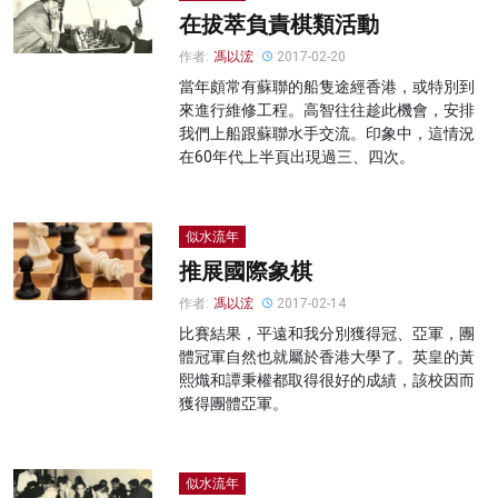
在拔萃負責棋類活動
作者:
馮以浤
2017-02-20
當年頗常有蘇聯的船隻途經香港，或特別到
來進行維修工程。高智往往趁此機會，安排
我們上船跟蘇聯水手交流。印象中，這情況
在60年代上半頁出現過三、四次。
似水流年
推展國際象棋
作者:
馮以浤
2017-02-14
比賽結果，平遠和我分別獲得冠、亞軍，團
體冠軍自然也就屬於香港大學了。英皇的黃
熙熾和譚秉權都取得很好的成績，該校因而
獲得團體亞軍。
似水流年