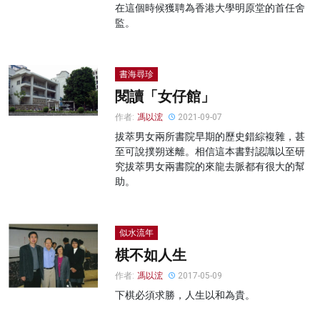
在這個時候獲聘為香港大學明原堂的首任舍
監。
書海尋珍
閱讀「女仔館」
作者:
馮以浤
2021-09-07
拔萃男女兩所書院早期的歷史錯綜複雜，甚
至可說撲朔迷離。相信這本書對認識以至研
究拔萃男女兩書院的來龍去脈都有很大的幫
助。
似水流年
棋不如人生
作者:
馮以浤
2017-05-09
下棋必須求勝，人生以和為貴。