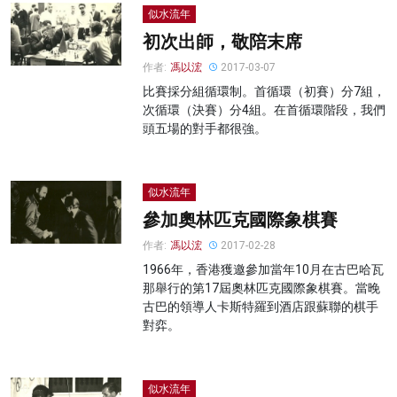
似水流年
初次出師，敬陪末席
作者:
馮以浤
2017-03-07
比賽採分組循環制。首循環（初賽）分7組，
次循環（決賽）分4組。在首循環階段，我們
頭五場的對手都很強。
似水流年
參加奧林匹克國際象棋賽
作者:
馮以浤
2017-02-28
1966年，香港獲邀參加當年10月在古巴哈瓦
那舉行的第17屆奧林匹克國際象棋賽。當晚
古巴的領導人卡斯特羅到酒店跟蘇聯的棋手
對弈。
似水流年