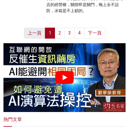
店的經營權，關燈即是關門，晚上全不設
防，冰箱是不上鎖的。
上一頁
1
2
3
4
下一頁
熱門文章