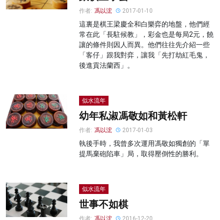
作者:
馮以浤
2017-01-10
這裏是棋王梁慶全和白樂弈的地盤，他們經
常在此「長駐候教」，彩金也是每局2元，饒
讓的條件則因人而異。他們往往先介紹一些
「客仔」跟我對弈，讓我「先打劫紅毛鬼，
後進貢法蘭西」。
似水流年
幼年私淑馮敬如和黃松軒
作者:
馮以浤
2017-01-03
執後手時，我曾多次運用馮敬如獨創的「單
提馬棄砲陷車」局，取得壓倒性的勝利。
似水流年
世事不如棋
作者:
馮以浤
2016-12-20