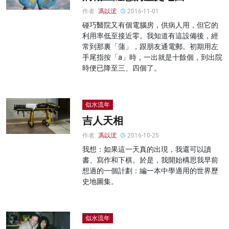
作者:
馮以浤
2016-11-01
碰巧醫院又有個電腦房，供病人用，但它的
利用率低至接近零。我知道有這設備後，經
常到那裏「蒲」，跟朋友通電郵。初期用左
手尾指按「a」時，一出就是十餘個，到出院
時便已降至三、四個了。
似水流年
吉人天相
作者:
馮以浤
2016-10-25
我想：如果這一天真的出現，我還可以讀
書、寫作和下棋。於是，我開始構思我早前
想過的一個計劃：編一本中學適用的世界歷
史地圖集。
似水流年