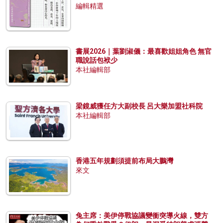
編輯精選
書展2026｜葉劉淑儀：最喜歡姐姐角色 無官
職說話包袱少
本社編輯部
梁鏡威獲任方大副校長 呂大樂加盟社科院
本社編輯部
香港五年規劃須提前布局大鵬灣
來文
兔主席：美伊停戰協議變衝突導火線，雙方