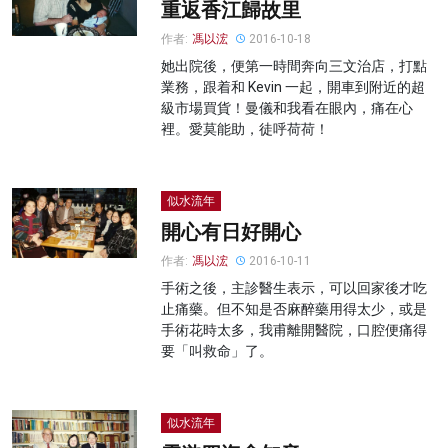
重返香江歸故里
作者:
馮以浤
2016-10-18
她出院後，便第一時間奔向三文治店，打點
業務，跟着和 Kevin 一起，開車到附近的超
級市場買貨！曼儀和我看在眼內，痛在心
裡。愛莫能助，徒呼荷荷！
似水流年
開心有日好開心
作者:
馮以浤
2016-10-11
手術之後，主診醫生表示，可以回家後才吃
止痛藥。但不知是否麻醉藥用得太少，或是
手術花時太多，我甫離開醫院，口腔便痛得
要「叫救命」了。
似水流年