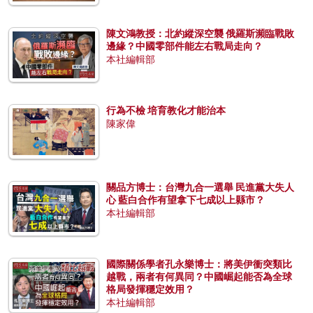
陳文鴻教授：北約縱深空襲 俄羅斯瀕臨戰敗
邊緣？中國零部件能左右戰局走向？
本社編輯部
行為不檢 培育教化才能治本
陳家偉
關品方博士：台灣九合一選舉 民進黨大失人
心 藍白合作有望拿下七成以上縣市？
本社編輯部
國際關係學者孔永樂博士：將美伊衝突類比
越戰，兩者有何異同？中國崛起能否為全球
格局發揮穩定效用？
本社編輯部