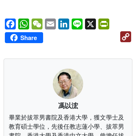
Facebook
WhatsApp
WeChat
Email
LinkedIn
Line
X
PrintFriendl
C
Share
Li
馮以浤
畢業於拔萃男書院及香港大學，獲文學士及
教育碩士學位，先後任教志蓮小學、拔萃男
書院、香港大學及香港中文大學，曾擔任拔