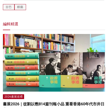
古巴
棋藝
編輯精選
2026書展巡禮
書展2026｜從劉以鬯814篇刊報小品 重看香港60年代市井日