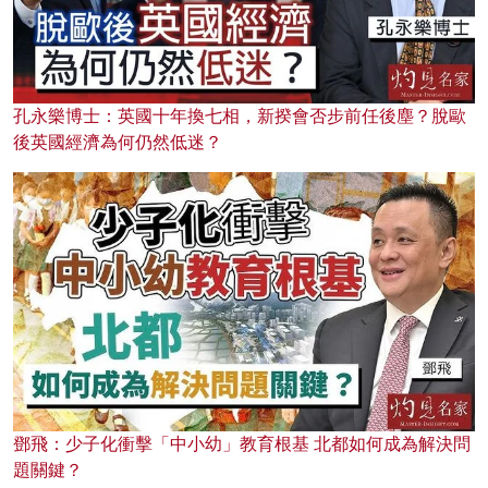
孔永樂博士：英國十年換七相，新揆會否步前任後塵？脫歐
後英國經濟為何仍然低迷？
鄧飛：少子化衝擊「中小幼」教育根基 北都如何成為解決問
題關鍵？