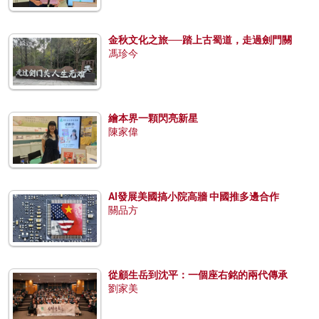
金秋文化之旅──踏上古蜀道，走過劍門關
馮珍今
繪本界一顆閃亮新星
陳家偉
AI發展美國搞小院高牆 中國推多邊合作
關品方
從顧生岳到沈平：一個座右銘的兩代傳承
劉家美