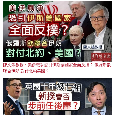
陳文鴻教授：美伊戰爭恐引伊斯蘭國家全面反撲？ 俄羅斯欲
聯合伊朗 對付北約美國？