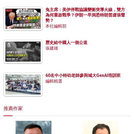
兔主席：美伊停戰協議變衝突導火線，雙方
為何重啟戰爭？伊朗一早洞悉特朗普虛張聲
勢？
本社編輯部
歷史給中國人一個公道
張建雄
60名中小特幼老師參與城大GenAI培訓班
編輯精選
推薦作家