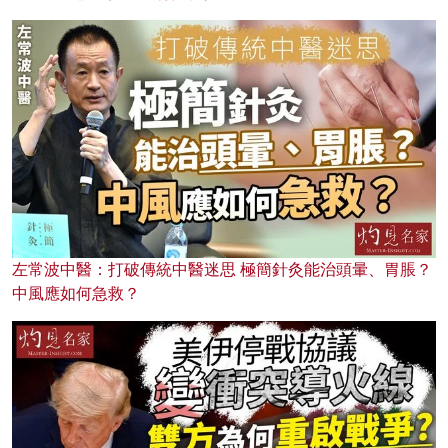
左常波中醫：打破傳統中醫迷思 極簡針灸能治頭暈、胃脹？
中風應如何急救？