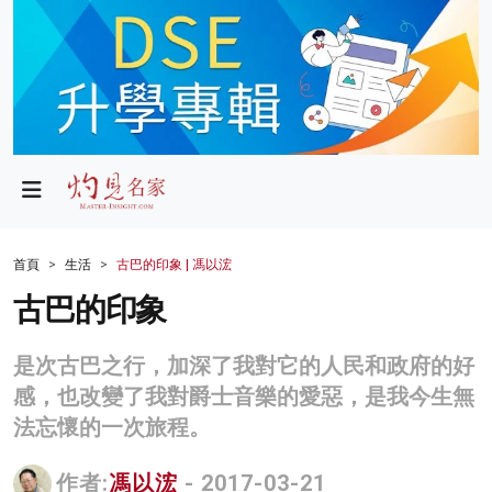
政局
教育
文化
財經
首頁
生活
古巴的印象 | 馮以浤
生活
古巴的印象
健康
是次古巴之行，加深了我對它的人民和政府的好
商業
感，也改變了我對爵士音樂的愛惡，是我今生無
法忘懷的一次旅程。
科技
影片
作者:
馮以浤
- 2017-03-21