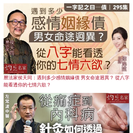
曆法家侯天同：遇到多少感情姻緣債 男女命途迥異？ 從八字
能看透你的七情六欲？