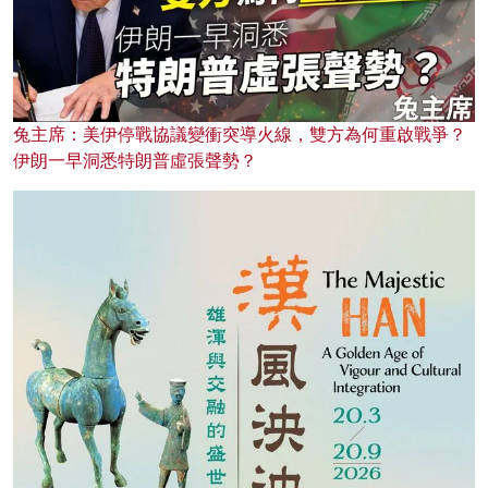
兔主席：美伊停戰協議變衝突導火線，雙方為何重啟戰爭？
伊朗一早洞悉特朗普虛張聲勢？