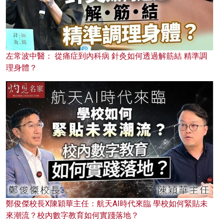
左常波中醫： 從痛症到內科病 針灸如何透過解筋結 精準調
理身體？
鄭俊傑校長X陳穎華主任：航天AI時代來臨 學校如何緊貼未
來潮流？校內數字教育如何實踐落地？