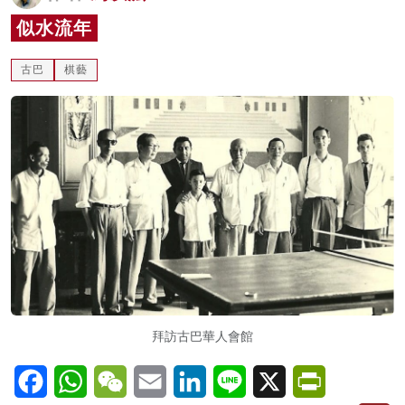
名家榜
似水流年
灼見活動
古巴
棋藝
關於我們
拜訪古巴華人會館
Facebook
WhatsApp
WeChat
Email
LinkedIn
Line
X
PrintFriendl