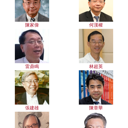
陳家偉
何漢權
雷鼎鳴
林超英
張建雄
陳章華