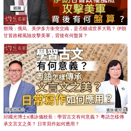
鄧飛：俄烏、美伊多方衝突交織，是否釀成世界大戰？ 伊朗
甘冒政權風險攻擊美軍，背後有何盤算？
邱國光博士x潘詠儀校長：學習古文有何意義？ 粵語怎樣傳
承文言文之美？ 日常寫作如何應用？