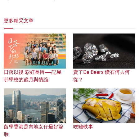
更多精采文章
日落以後 彩虹長留──記屋
賣了De Beers 鑽石何去何
邨學校的歲月與情誼
從？
留學香港是內地女仔最好嫁
吃雞軼事
妝