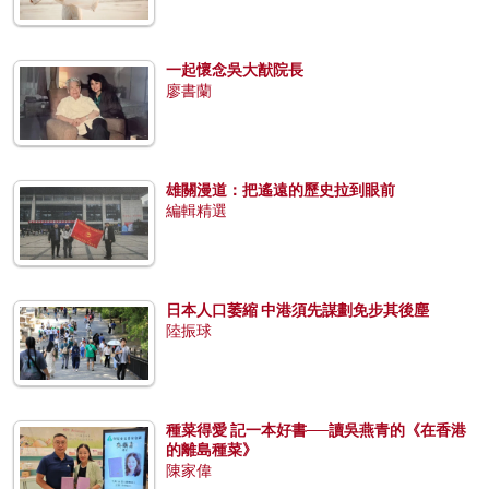
一起懷念吳大猷院長
廖書蘭
雄關漫道：把遙遠的歷史拉到眼前
編輯精選
日本人口萎縮 中港須先謀劃免步其後塵
陸振球
種菜得愛 記一本好書──讀吳燕青的《在香港
的離島種菜》
陳家偉