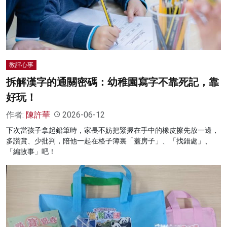
名家榜
灼見活動
關於我們
教評心事
拆解漢字的通關密碼：幼稚園寫字不靠死記，靠
好玩！
作者:
陳許華
2026-06-12
下次當孩子拿起鉛筆時，家長不妨把緊握在手中的橡皮擦先放一邊，
多讚賞、少批判，陪他一起在格子簿裏「蓋房子」、「找錯處」、
「編故事」吧！