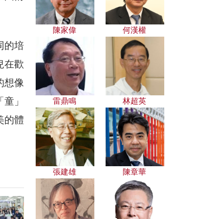
陳家偉
何漢權
同的培
兒在歡
的想像
「童」
雷鼎鳴
林超英
美的體
張建雄
陳章華