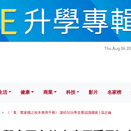
健康
商業
科技
影片
名家榜
Thu Aug 06 20
生活
健康
商業
科技
影片
名家榜
《「童」繫家國之校本應用手冊》 讓幼兒玩學並重認識國家 | 温志倫