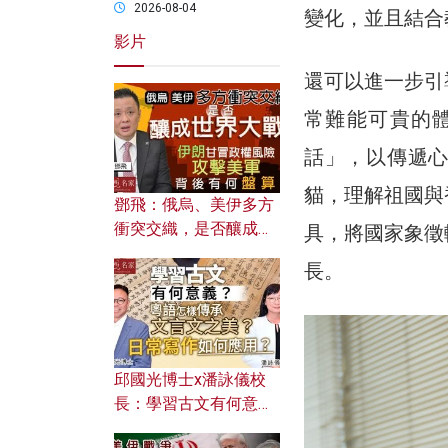
2026-08-04
變化，並且結合
影片
還可以進一步引
常難能可貴的
話」，以傳遞
貓，理解祖國與
鄧飛：俄烏、美伊多方
衝突交織，是否釀成世
具，將國家象徵
界大戰？ 伊朗甘冒政權
長。
風險攻擊美軍，背後有
何盤算？
邱國光博士x潘詠儀校
長：學習古文有何意
義？ 粵語怎樣傳承文言