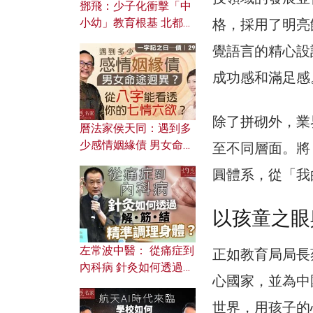
鄧飛：少子化衝擊「中
小幼」教育根基 北都如
格，採用了明亮
何成為解決問題關鍵？
覺語言的精心設
成功感和滿足感
除了拼砌外，業
曆法家侯天同：遇到多
少感情姻緣債 男女命途
至不同層面。將
迥異？ 從八字能看透你
圓體系，從「我
的七情六欲？
以孩童之眼
左常波中醫： 從痛症到
正如教育局局長
內科病 針灸如何透過解
心國家，並為中
筋結 精準調理身體？
世界，用孩子的