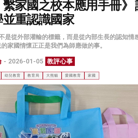
」繫家國之校本應用手冊》 
學並重認識國家
不是從外部灌輸的標籤，而是從內部生長的認知情
兒的家國情懷正正是我們為師應做的事。
倫
- 2026-01-05
教評心事
幼兒教育
教育局
大熊貓
愛國教育
家國