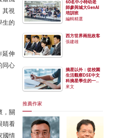
60名中小特幼老
師參與城大GenAI
。其視
培訓班
編輯精選
學生的
西方世界兩批政客
張建雄
作延伸
的同心
摘星以外：從校園
生活觀察DSE中文
科摘星學生的一點
特質
來文
推薦作家
懷，關
眼睛看
家國情