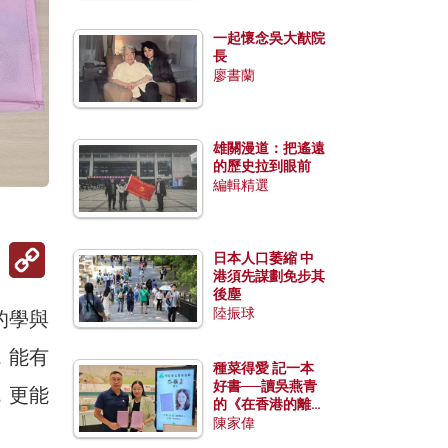
一起懷念吳大猷院
長
廖書蘭
雄關漫道：把遙遠
的歷史拉到眼前
編輯精選
）
Copy
日本人口萎縮 中
Link
港須先謀劃免步其
後塵
陸振球
的學與
，能有
種菜得愛 記一本
好書──讀吳燕青
，更能
的《在香港的離島
種菜》
陳家偉