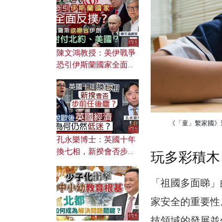
文之美？ 日常寫作如何
應用？
陳文鴻教授：美伊戰爭
恐引伊斯蘭國家全面反
撲？ 俄羅斯欲聯合伊朗
對付北約美國？
《「童」繫家國》這
孔永樂博士：英國十年
換七相，新揆會否步前
玩多彩積木
任後塵？脫歐後英國經
濟為何仍然低迷？
「祖國多面睇」
家安全的重要性
技領域的發展並