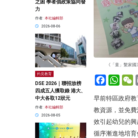
之困 學者倡政策協同發
力
作者:
本社編輯部
2026-08-06
《「童」繫家國
灼見教育
Facebook
WhatsA
W
DSE 2026｜聯招放榜
四成五人獲取錄 港大、
早前特區政府教
中大各取12狀元
作者:
本社編輯部
教資源，並免費
2026-08-05
效引起幼兒的興
循序漸進地培育