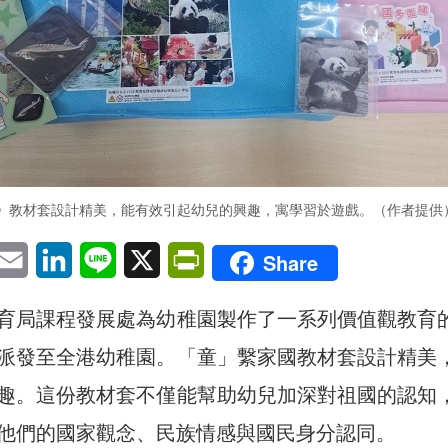
》教材套設計精美，能有效引起幼兒的興趣，寓學習於遊戲。（作者提供
pp
eChat
Email
LinkedIn
Line
X
PrintFriendly
Share
育局課程發展處為幼稚園製作了一系列價值觀教育
派發至全港幼稚園。「童」繫家國教材套設計精美
趣。這份教材套不僅能幫助幼兒加深對祖國的認知
他們的國家觀念、民族情感與國民身分認同。