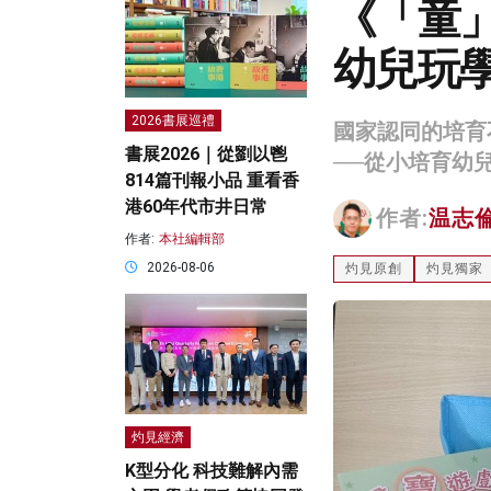
《「童
幼兒玩
2026書展巡禮
國家認同的培育
書展2026｜從劉以鬯
──從小培育幼
814篇刊報小品 重看香
港60年代市井日常
作者:
温志
作者:
本社編輯部
2026-08-06
灼見原創
灼見獨家
灼見經濟
K型分化 科技難解內需