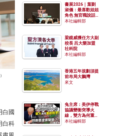
書展2026｜葉劉
淑儀：最喜歡姐姐
角色 無官職說話
包袱少
本社編輯部
梁鏡威獲任方大副
校長 呂大樂加盟
社科院
本社編輯部
香港五年規劃須提
k）
前布局大鵬灣
來文
兔主席：美伊停戰
協議變衝突導火
明白國
線，雙方為何重啟
戰爭？伊朗一早洞
本社編輯部
明白科
悉特朗普虛張聲
勢？
嚴肅風