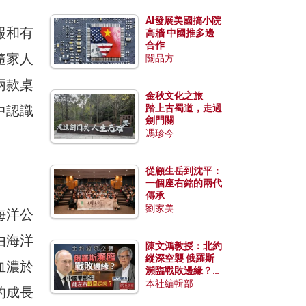
AI發展美國搞小院
報和有
高牆 中國推多邊
合作
隨家人
關品方
兩款桌
金秋文化之旅──
中認識
踏上古蜀道，走過
劍門關
馮珍今
從顧生岳到沈平：
一個座右銘的兩代
傳承
劉家美
海洋公
由海洋
陳文鴻教授：北約
縱深空襲 俄羅斯
血濃於
瀕臨戰敗邊緣？中
國零部件能左右戰
本社編輯部
的成長
局走向？