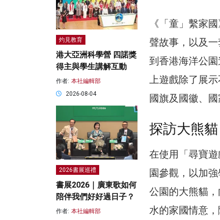
《「童」繫家國
聲故事，以及一
灼見教育
港大亞洲科學營 四諾獎
到香港海洋公園
得主與學生講解互動
上遊戲除了展示
作者:
本社編輯部
2026-08-04
國旗及國徽、國
探訪大熊貓
在使用「尋寶遊
2026書展巡禮
園參觀，以加強
書展2026｜廣東歌如何
公園的大熊貓，
陪伴我們好好過日子？
水的家國情意，
作者:
本社編輯部