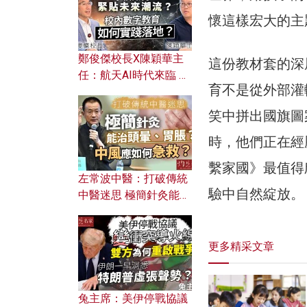
懷這樣宏大的主
鄭俊傑校長X陳穎華主
這份教材套的深
任：航天AI時代來臨 學
育不是從外部灌
校如何緊貼未來潮流？
校內數字教育如何實踐
笑中拼出國旗圖
落地？
時，他們正在經
繫家國》最值得
左常波中醫：打破傳統
驗中自然綻放。
中醫迷思 極簡針灸能治
頭暈、胃脹？中風應如
何急救？
更多精采文章
兔主席：美伊停戰協議