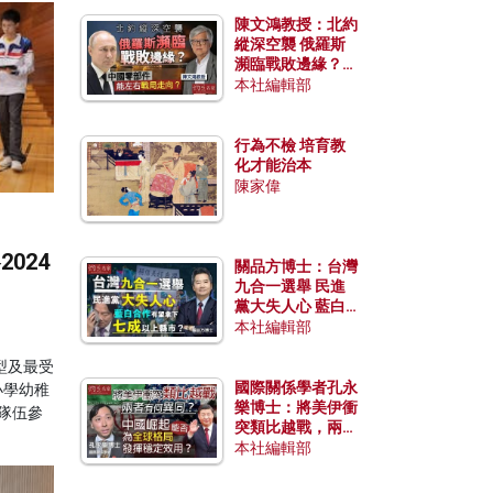
陳文鴻教授：北約
縱深空襲 俄羅斯
瀕臨戰敗邊緣？中
國零部件能左右戰
本社編輯部
局走向？
行為不檢 培育教
化才能治本
陳家偉
024
關品方博士：台灣
九合一選舉 民進
黨大失人心 藍白
合作有望拿下七成
本社編輯部
以上縣市？
型及最受
國際關係學者孔永
小學幼稚
樂博士：將美伊衝
隊伍參
突類比越戰，兩者
有何異同？中國崛
本社編輯部
起能否為全球格局
發揮穩定效用？