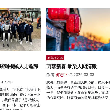
何無有之鄉
豬到機械人走進課
雨落新春 暈染人間清歡
作者:
何志平
2026-03-03
6-04-20
愈長大愈覺得，真正讓人開心的，從來不
幾天，而是等待過年的那段日子。日復一
機械人，到北京半馬賽道上
一年，我們所懷念的並非過年本身，而是
再到深圳佛山產線上每半小
的心裏有盼、眼裏有光的童年純真與快樂
」，我們見證了人形機械人
。而下一步，它們可能會走