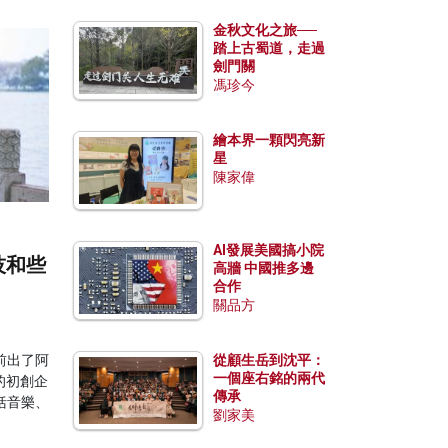
金秋文化之旅──
踏上古蜀道，走過
劍門關
馮珍今
繪本界一顆閃亮新
星
陳家偉
AI發展美國搞小院
技和些
高牆 中國推多邊
合作
關品方
前出了阿
從顧生岳到沈平：
一個座右銘的兩代
的初創企
傳承
括音樂、
劉家美