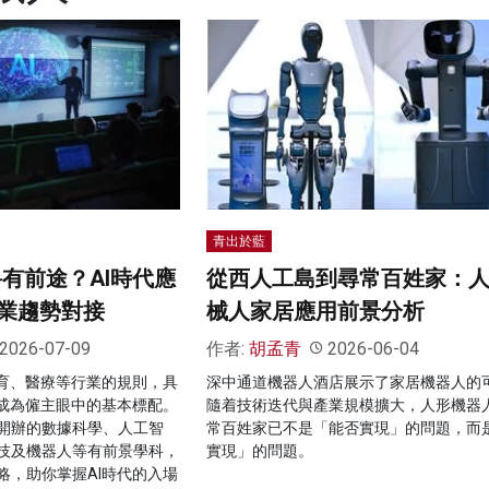
青出於藍
邊科有前途？AI時代應
從西人工島到尋常百姓家：
業趨勢對接
械人家居應用前景分析
2026-07-09
作者:
胡孟青
2026-06-04
教育、醫療等行業的規則，具
深中通道機器人酒店展示了家居機器人的
正成為僱主眼中的基本標配。
隨着技術迭代與產業規模擴大，人形機器
開辦的數據科學、人工智
常百姓家已不是「能否實現」的問題，而
技及機器人等有前景學科，
實現」的問題。
略，助你掌握AI時代的入場