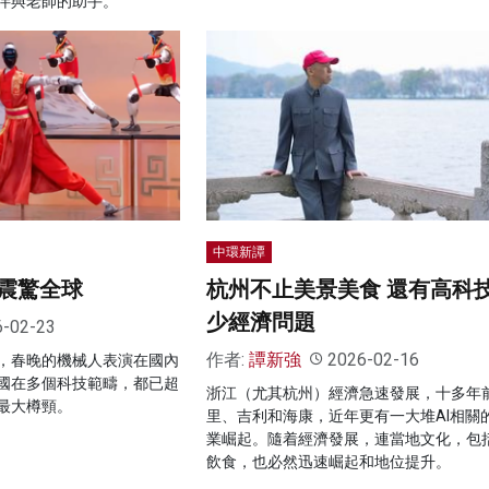
伴與老師的助手。
中環新譚
震驚全球
杭州不止美景美食 還有高科
少經濟問題
6-02-23
作者:
譚新強
2026-02-16
，春晚的機械人表演在國內
國在多個科技範疇，都已超
浙江（尤其杭州）經濟急速發展，十多年
最大樽頸。
里、吉利和海康，近年更有一大堆AI相關
業崛起。隨着經濟發展，連當地文化，包
飲食，也必然迅速崛起和地位提升。