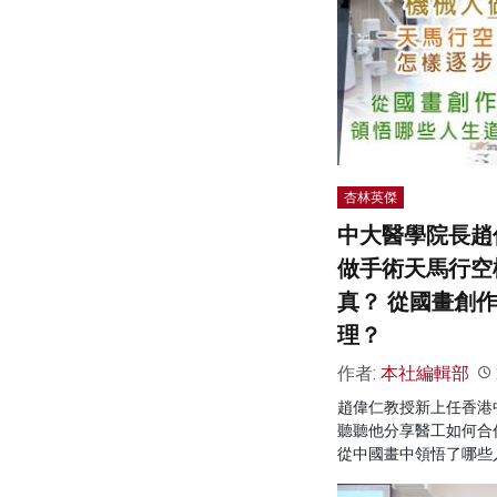
杏林英傑
中大醫學院長趙
做手術天馬行空
真？ 從國畫創
理？
作者:
本社編輯部
趙偉仁教授新上任香港
聽聽他分享醫工如何合
從中國畫中領悟了哪些