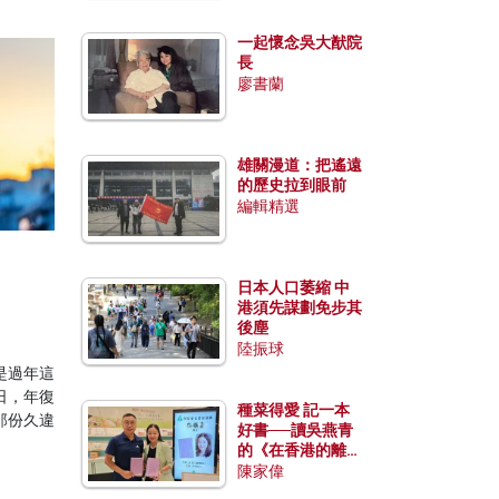
一起懷念吳大猷院
長
廖書蘭
雄關漫道：把遙遠
的歷史拉到眼前
編輯精選
日本人口萎縮 中
港須先謀劃免步其
後塵
陸振球
是過年這
日，年復
種菜得愛 記一本
那份久違
好書──讀吳燕青
。
的《在香港的離島
種菜》
陳家偉