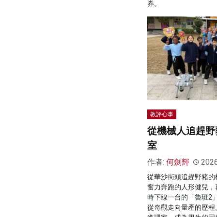
券。
教評心事
從機械人追趕野
室
作者:
何劍輝
202
從華沙街頭追趕野豬的
奮力奔跑的人形健兒，
時下線一台的「魯班2
從奇觀走向量產的歷程