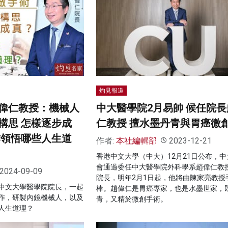
灼見報道
偉仁教授：機械人
中大醫學院2月易帥 候任院長
構思 怎樣逐步成
仁教授 擅水墨丹青與胃癌微
作領悟哪些人生道
作者:
本社編輯部
2023-12-21
香港中文大學（中大）12月21日公布，中
會通過委任中大醫學院外科學系趙偉仁教
2024-09-09
院長，明年2月1日起，他將由陳家亮教授
中文大學醫學院院長，一起
棒。趙偉仁是胃癌專家，也是水墨世家，
作，研製內鏡機械人，以及
青，又精於微創手術。
人生道理？