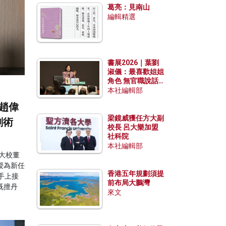
葛亮：見南山
編輯精選
書展2026｜葉劉
淑儀：最喜歡姐姐
角色 無官職說話
包袱少
本社編輯部
趙偉
梁鏡威獲任方大副
創術
校長 呂大樂加盟
社科院
本社編輯部
大校董
授為新任
香港五年規劃須提
手上接
前布局大鵬灣
既擅丹
來文