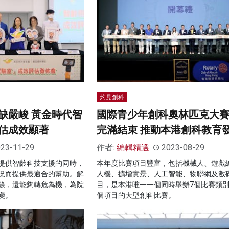
灼見創科
缺嚴峻 黃金時代智
國際青少年創科奧林匹克大賽2
估成效顯著
完滿結束 推動本港創科教育
23-11-29
作者:
編輯精選
2023-08-29
提供智齡科技支援的同時，
本年度比賽項目豐富，包括機械人、遊戲
況而提供最適合的幫助。解
人機、擴增實景、人工智能、物聯網及數
餘，還能夠轉危為機，為院
目，是本港唯一一個同時舉辦7個比賽類別
變。
個項目的大型創科比賽。