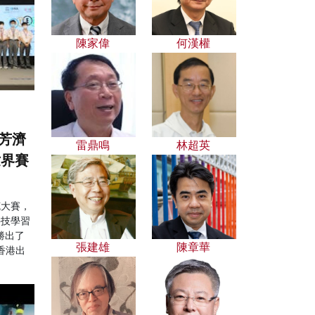
陳家偉
何漢權
芳濟
雷鼎鳴
林超英
世界賽
克大賽，
科技學習
勝出了
張建雄
陳章華
香港出