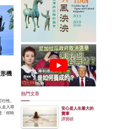
人形機
熱門文章
可行性。
人走入尋
安心是人生最大的
是「何時
寶庫
譚寶碩