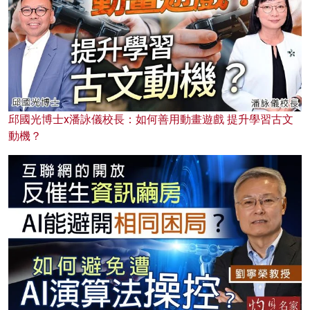
邱國光博士x潘詠儀校長：如何善用動畫遊戲 提升學習古文
動機？