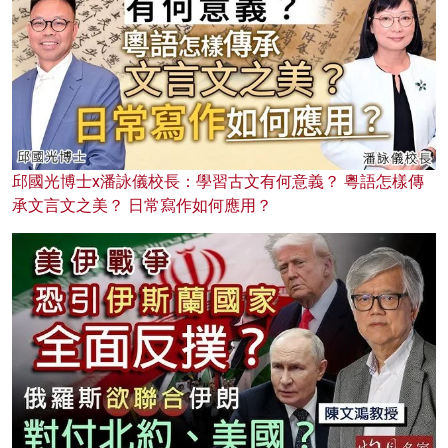
邱國光博士x潘詠儀校長：學習古文有何意義？ 粵語怎樣傳
承文言文之美？ 日常寫作如何應用？