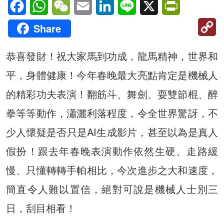
Facebook
WhatsApp
WeChat
Email
LinkedIn
Line
X
PrintFriendl
C
Share
Li
恭喜發財！祝大家馬到功成，龍馬精神，世界和
平，身體健康！今年春晚最大亮點肯定是機械人
的精彩功夫表演！翻筋斗、舞劍、耍雙節棍、醉
拳等等動作，瀟灑利落程度，令全世界驚訝，不
少人懷疑是否只是AI生成影片，甚至以為是真人
假扮！跟去年春晚表演動作依然生硬、走路緩
慢、只懂轉轉手帕相比，今次進步之大和速度，
簡直令人難以置信，絕對可說是機械人士別三
日，刮目相看！