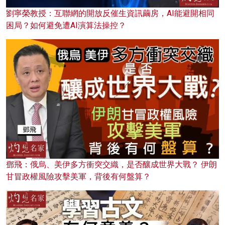
劉寧榮教授：互聯網的開放反催生資訊繭房，AI能避開相同
困局？如何避免遭AI演算法操控？
鄧飛：俄烏、美伊多方衝突交織，是否釀成世界大戰？ 伊朗
甘冒政權風險攻擊美軍，背後有何盤算？