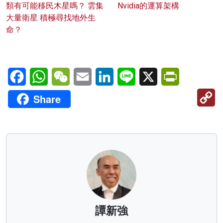
類有可能移民木星嗎？ 雲集
Nvidia的運算架構
大量衛星 積極尋找地外生
命？
Facebook
WhatsApp
WeChat
Email
LinkedIn
Line
X
PrintFriendl
C
Share
Li
譚新強