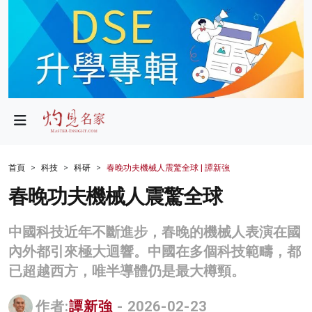
政局
教育
文化
財經
首頁
科技
科研
春晚功夫機械人震驚全球 | 譚新強
生活
春晚功夫機械人震驚全球
健康
中國科技近年不斷進步，春晚的機械人表演在國
商業
內外都引來極大迴響。中國在多個科技範疇，都
已超越西方，唯半導體仍是最大樽頸。
科技
影片
作者:
譚新強
- 2026-02-23