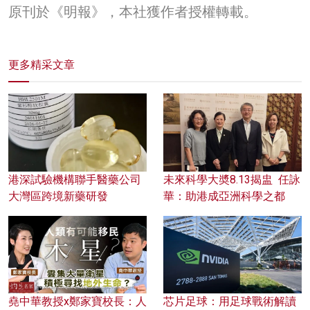
原刊於《明報》，本社獲作者授權轉載。
更多精采文章
港深試驗機構聯手醫藥公司
未來科學大奬8.13揭盅 任詠
大灣區跨境新藥研發
華：助港成亞洲科學之都
堯中華教授x鄭家寶校長：人
芯片足球：用足球戰術解讀