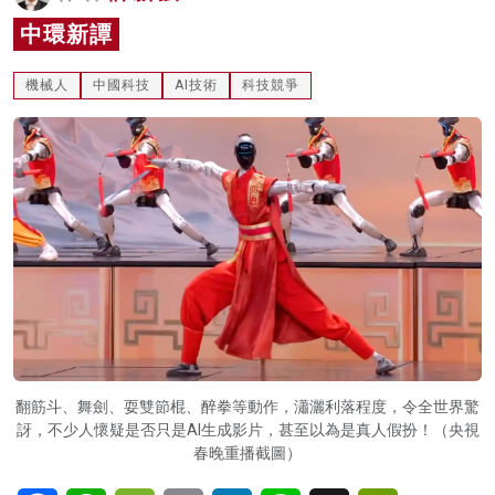
名家榜
中環新譚
灼見活動
機械人
中國科技
AI技術
科技競爭
關於我們
翻筋斗、舞劍、耍雙節棍、醉拳等動作，瀟灑利落程度，令全世界驚
訝，不少人懷疑是否只是AI生成影片，甚至以為是真人假扮！（央視
春晚重播截圖）