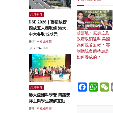
灼見教育
DSE 2026｜聯招放榜
四成五人獲取錄 港大、
趙靈敏：尼加拉瓜
中大各取12狀元
政府取消選舉 美國
作者:
本社編輯部
為何視若無睹？ 專
2026-08-05
制總統奧爾特加是
如何養成的？
Facebook
WhatsA
W
灼見教育
港大亞洲科學營 四諾獎
得主與學生講解互動
作者:
本社編輯部