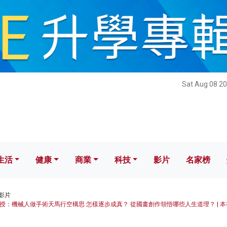
健康
商業
科技
影片
名家榜
Sat Aug 08 20
生活
健康
商業
科技
影片
名家榜
影片
授：機械人做手術天馬行空構思 怎樣逐步成真？ 從國畫創作領悟哪些人生道理？ | 