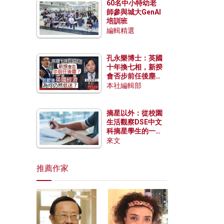
60名中小特幼老
師參與城大GenAI
培訓班
編輯精選
孔永樂博士：英國
十年換七相，新揆
會否步前任後塵？
脫歐後英國經濟為
本社編輯部
何仍然低迷？
摘星以外：從校園
生活觀察DSE中文
科摘星學生的一點
特質
來文
推薦作家