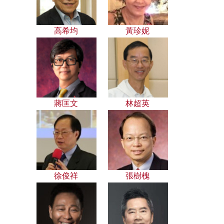
高希均
黃珍妮
蔣匡文
林超英
徐俊祥
張樹槐