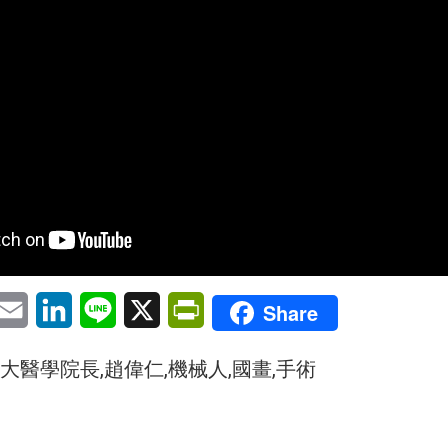
pp
eChat
Email
LinkedIn
Line
X
PrintFriendly
Share
大醫學院長,趙偉仁,機械人,國畫,手術