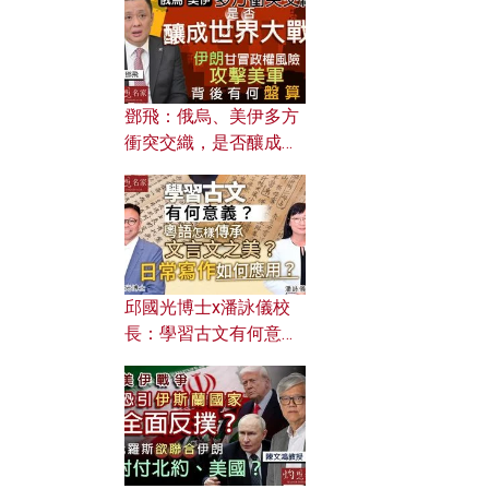
何避免遭AI演算法操
控？
鄧飛：俄烏、美伊多方
衝突交織，是否釀成世
界大戰？ 伊朗甘冒政權
風險攻擊美軍，背後有
何盤算？
邱國光博士x潘詠儀校
長：學習古文有何意
義？ 粵語怎樣傳承文言
文之美？ 日常寫作如何
應用？