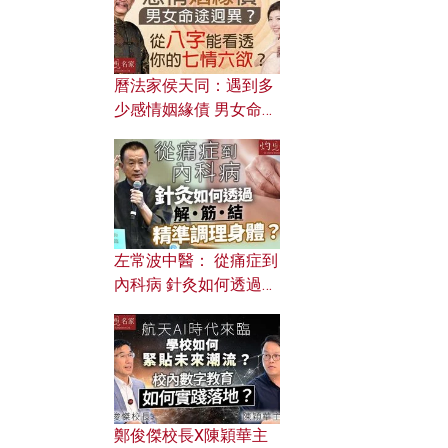
曆法家侯天同：遇到多
少感情姻緣債 男女命途
迥異？ 從八字能看透你
的七情六欲？
左常波中醫： 從痛症到
內科病 針灸如何透過解
筋結 精準調理身體？
鄭俊傑校長X陳穎華主