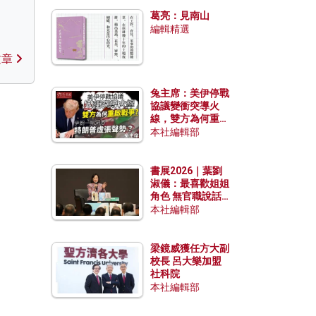
發揮穩定效用？
葛亮：見南山
編輯精選
文章
兔主席：美伊停戰
協議變衝突導火
線，雙方為何重啟
戰爭？伊朗一早洞
本社編輯部
悉特朗普虛張聲
勢？
書展2026｜葉劉
淑儀：最喜歡姐姐
角色 無官職說話
包袱少
本社編輯部
梁鏡威獲任方大副
校長 呂大樂加盟
社科院
本社編輯部