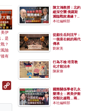
陳文鴻教授：北約
縱深空襲 俄羅斯
瀕臨戰敗邊緣？中
國零部件能左右戰
本社編輯部
局走向？
、美伊
從顧生岳到沈平：
織，是
一個座右銘的兩代
傳承
大戰？
劉家美
權風險
背後有
行為不檢 培育教
化才能治本
陳家偉
Copy
Link
國際關係學者孔永
樂博士：將美伊衝
突類比越戰，兩者
有何異同？中國崛
本社編輯部
起能否為全球格局