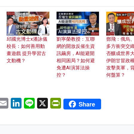
邱國光博士x潘詠儀
劉寧榮教授：互聯
鄧飛：俄烏
校長：如何善用動
網的開放反催生資
多方衝突交
畫遊戲 提升學習古
訊繭房，AI能避開
否釀成世界
文動機？
相同困局？如何避
伊朗甘冒政
免遭AI演算法操
攻擊美軍，
控？
何盤算？
pp
eChat
Email
LinkedIn
Line
X
PrintFriendly
Share