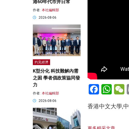
港60年代市井日常
作者:
本社編輯部
2026-08-06
灼見經濟
K型分化 科技難解內需
之困 學者倡政策協同發
力
Facebook
WhatsA
W
作者:
本社編輯部
2026-08-06
香港中文大學,中
更多精采文章