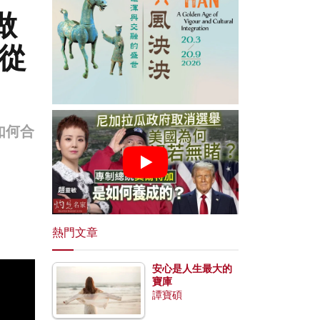
做
 從
如何合
熱門文章
安心是人生最大的
寶庫
譚寶碩