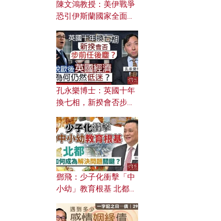
陳文鴻教授：美伊戰爭
恐引伊斯蘭國家全面反
撲？ 俄羅斯欲聯合伊朗
對付北約美國？
孔永樂博士：英國十年
換七相，新揆會否步前
任後塵？脫歐後英國經
濟為何仍然低迷？
鄧飛：少子化衝擊「中
小幼」教育根基 北都如
何成為解決問題關鍵？