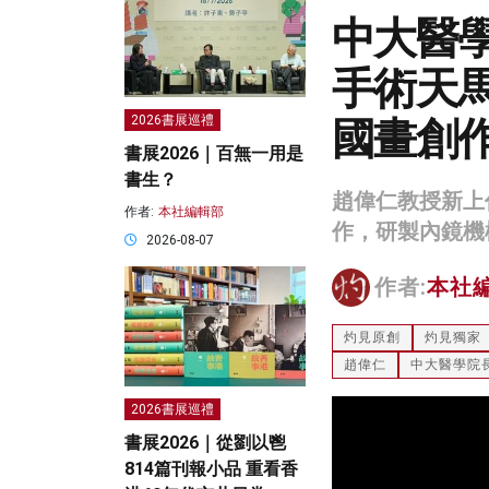
中大醫
手術天馬
國畫創
2026書展巡禮
書展2026｜百無一用是
書生？
趙偉仁教授新上
作者:
本社編輯部
作，研製內鏡機
2026-08-07
作者:
本社
灼見原創
灼見獨家
趙偉仁
中大醫學院
2026書展巡禮
書展2026｜從劉以鬯
814篇刊報小品 重看香