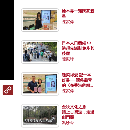
繪本界一顆閃亮新
星
陳家偉
日本人口萎縮 中
港須先謀劃免步其
後塵
陸振球
種菜得愛 記一本
好書──讀吳燕青
的《在香港的離島
Copy
種菜》
陳家偉
Link
金秋文化之旅──
踏上古蜀道，走過
劍門關
馮珍今