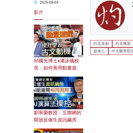
2026-08-04
影片
灼見原創
灼見獨家
趙偉仁
中大醫學院
邱國光博士x潘詠儀校
長：如何善用動畫遊戲
提升學習古文動機？
劉寧榮教授：互聯網的
開放反催生資訊繭房，
AI能避開相同困局？如