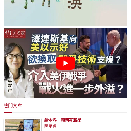
熱門文章
繪本界一顆閃亮新星
陳家偉