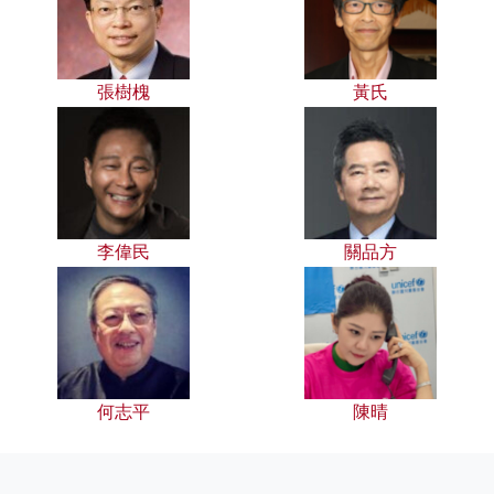
張樹槐
黃氏
李偉民
關品方
何志平
陳晴