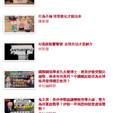
行為不檢 培育教化才能治本
陳家偉
AI逃獄敲響警號 全球共治才是解方
何民傑
國際關係學者孔永樂博士：將美伊衝突類比
越戰，兩者有何異同？中國崛起能否為全球
格局發揮穩定效用？
本社編輯部
兔主席：美伊停戰協議變衝突導火線，雙方
為何重啟戰爭？伊朗一早洞悉特朗普虛張聲
勢？