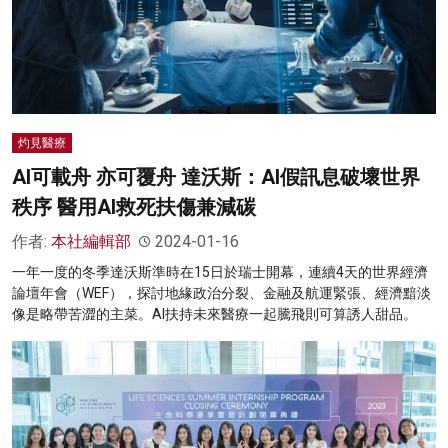
灼見醫療
AI可載舟 亦可覆舟 達沃斯：AI假訊息破壞世界
秩序 醫用AI救死扶傷兼減碳
作者:
本社編輯部
2024-01-16
一年一度的冬季達沃斯準時在15日於瑞士開幕，連續4天的世界經濟
論壇年會（WEF），探討地緣政治分裂、金融及航運緊張、經濟黯淡
像是略帶苦澀的主菜。AI扶持未來醫療一起騰飛則可算誘人甜品。