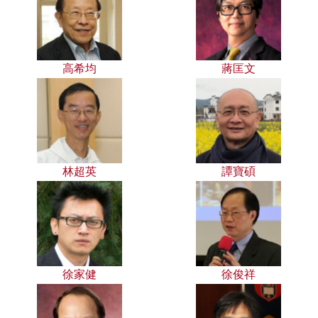
高希均
蔣匡文
林超英
譚寶碩
徐家健
徐俊祥