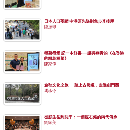
日本人口萎縮 中港須先謀劃免步其後塵
陸振球
種菜得愛 記一本好書──讀吳燕青的《在香港
的離島種菜》
陳家偉
金秋文化之旅──踏上古蜀道，走過劍門關
馮珍今
從顧生岳到沈平：一個座右銘的兩代傳承
劉家美