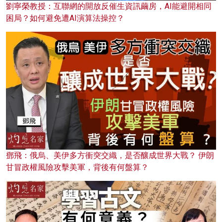
劉寧榮教授：互聯網的開放反催生資訊繭房，AI能避開相同
困局？如何避免遭AI演算法操控？
鄧飛：俄烏、美伊多方衝突交織，是否釀成世界大戰？ 伊朗
甘冒政權風險攻擊美軍，背後有何盤算？