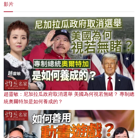
影片
趙靈敏：尼加拉瓜政府取消選舉 美國為何視若無睹？ 專制總
統奧爾特加是如何養成的？