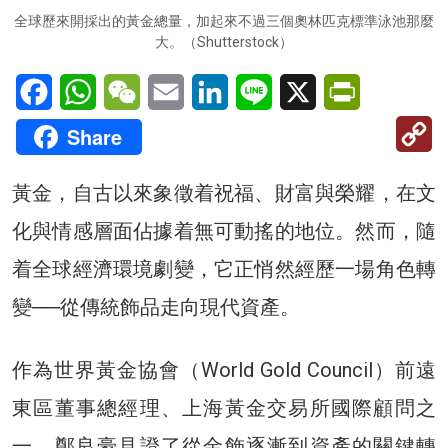
全球歷來開採出的黃金總量，加起來不過三個奧林匹克標準泳池那麼
大。（Shutterstock）
Facebook
WhatsApp
WeChat
Email
LinkedIn
Line
X
PrintFriendl
C
Share
Li
黃金，自古以來象徵着祝福、財富與榮耀，在文
化與情感層面佔據着無可動搖的地位。然而，隨
着全球經濟環境劇變，它正悄然經歷一場角色轉
變──從傳統飾品走向現代資產。
作為世界黃金協會（World Gold Council）前遠
東區董事總經理、上海黃金交易所國際顧問之
一，鄭良豪見證了從金飾逐漸到資產的關鍵轉