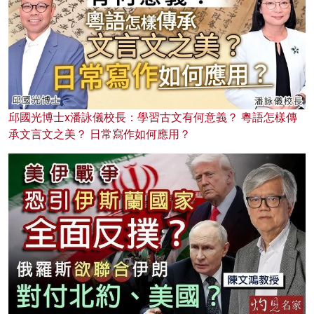
邱國光博士x潘詠儀校長：學習古文有何意義？ 粵語怎樣傳
承文言文之美？ 日常寫作如何應用？