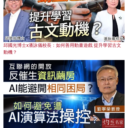
邱國光博士x潘詠儀校長：如何善用動畫遊戲 提升學習古文
動機？