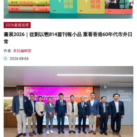
2026書展巡禮
書展2026｜從劉以鬯814篇刊報小品 重看香港60年代市井日
常
作者:
本社編輯部
2026-08-06