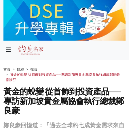
政局
教育
文化
財經
首頁
財經
投資
黃金的蛻變 從首飾到投資產品──專訪新加坡貴金屬協會執行總裁鄭良豪 |
生活
謝淑芬
黃金的蛻變 從首飾到投資產品──
健康
專訪新加坡貴金屬協會執行總裁鄭
商業
良豪
科技
鄭良豪回憶道：「過去全球約七成黃金需求來自
影片