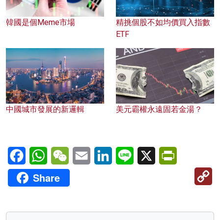
韓國是個Meme市場
精挑個股不如均價買入指數
ETF
中國城市發展的新邏輯
美元霸權永遠固若金湯？
Facebook
WhatsApp
WeChat
Email
LinkedIn
Line
X
PrintFriendl
C
Share
Li