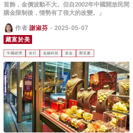
首飾，金價波動不大。但自2002年中國開放民間
名家榜
購金限制後，情勢有了很大的改變。」
灼見活動
作者:
謝淑芬
- 2025-05-07
關於我們
藏富於美
中國經濟
央行
金融科技
黃金
鄭良豪