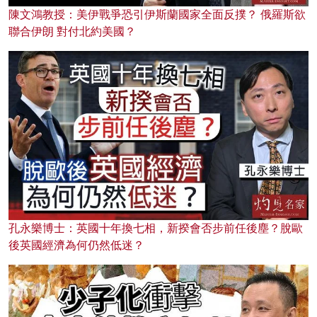
陳文鴻教授：美伊戰爭恐引伊斯蘭國家全面反撲？ 俄羅斯欲
聯合伊朗 對付北約美國？
孔永樂博士：英國十年換七相，新揆會否步前任後塵？脫歐
後英國經濟為何仍然低迷？