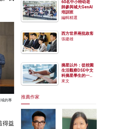
60名中小特幼老
師參與城大GenAI
培訓班
編輯精選
西方世界兩批政客
張建雄
摘星以外：從校園
生活觀察DSE中文
科摘星學生的一點
特質
來文
推薦作家
領域的專
這得益