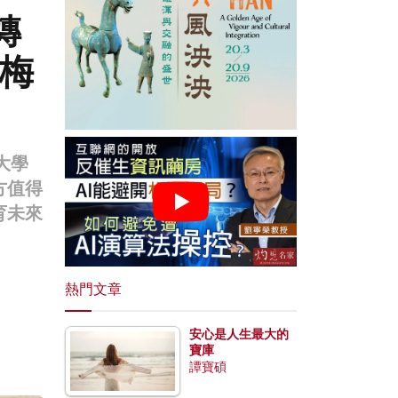
轉
梅
大學
方值得
育未來
熱門文章
安心是人生最大的
寶庫
譚寶碩