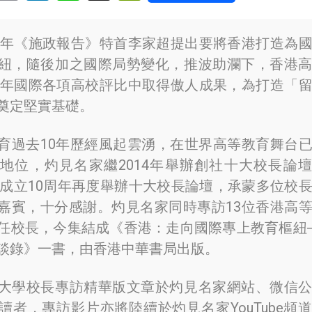
23年《施政報告》特首李家超提出要將香港打造為
紐，隨後加之國際局勢變化，推波助瀾下，香港
25年國際各項高校評比中取得傲人成果，為打造「
奠定堅實基礎。
育過去10年歷經風起雲湧，在世界高等教育舞台
地位，灼見名家繼2014年舉辦創社十大校長論
適逢成立10周年再度舉辦十大校長論壇，承蒙多位校
嘉賓，十分感謝。灼見名家同時專訪13位香港高
任校長，今集結成《香港：走向國際專上教育樞紐
談錄》一書，由香港中華書局出版。
大學校長專訪精華版文章於灼見名家網站、微信
讀者，專訪影片亦將陸續於灼見名家YouTube頻