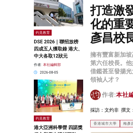
打造激
化的重
彥昌校
灼見教育
DSE 2026｜聯招放榜
四成五人獲取錄 港大、
擁有豐富新加坡
中大各取12狀元
第六任校長。他
作者:
本社編輯部
借鑑甚至發揚光
2026-08-05
領袖人才？
作者:
本社
採訪：文灼非 撰文
灼見教育
香港城市大學
梅彥
港大亞洲科學營 四諾獎