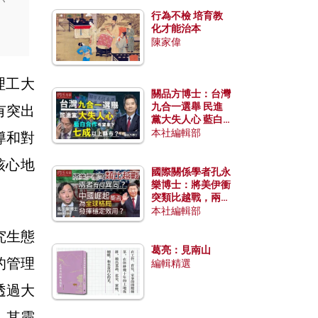
行為不檢 培育教
化才能治本
陳家偉
理工大
關品方博士：台灣
九合一選舉 民進
有突出
黨大失人心 藍白
合作有望拿下七成
本社編輯部
導和對
以上縣市？
核心地
國際關係學者孔永
樂博士：將美伊衝
突類比越戰，兩者
有何異同？中國崛
本社編輯部
起能否為全球格局
究生態
發揮穩定效用？
葛亮：見南山
的管理
編輯精選
透過大
，其靈