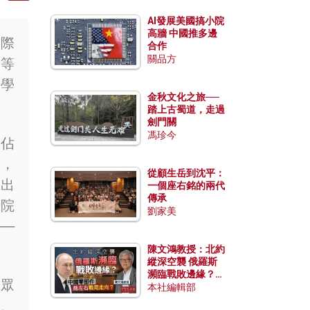
AI發展美國搞小院
高牆 中國推多邊
國際
合作
關品方
高等
留學
金秋文化之旅──
踏上古蜀道，走過
劍門關
馮珍今
已佔
壇，
從顧生岳到沈平：
長出
一個座右銘的兩代
傳承
等院
劉家美
──
陳文鴻教授：北約
縱深空襲 俄羅斯
瀕臨戰敗邊緣？中
公眾
國零部件能左右戰
本社編輯部
局走向？
道、