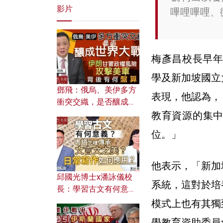
影片
嗶哩嗶哩、
梅彥昌校長早年
學及新加坡國立
鄧飛：俄烏、美伊多方
表現，他認為，
衝突交織，是否釀成世
界大戰？ 伊朗甘冒政權
教育資源的集
風險攻擊美軍，背後有
位。」
何盤算？
他表示，「新加
邱國光博士x潘詠儀校
系統，這對於培
長：學習古文有何意
義？ 粵語怎樣傳承文言
模式上也有其獨
文之美？ 日常寫作如何
學教育資助委員