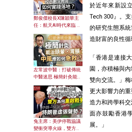
於近年來新設
Tech 300
鄭俊傑校長X陳穎華主
任：航天AI時代來臨 學
的研究生態系統
校如何緊貼未來潮流？
造財富的良性循
校內數字教育如何實踐
落地？
「香港是連接
園，亦積極與內
左常波中醫：打破傳統
中醫迷思 極簡針灸能治
雙向交流。」梅
頭暈、胃脹？中風應如
更大影響力的重
何急救？
造力和跨學科交
面亦鼓勵香港
兔主席：美伊停戰協議
展。」
變衝突導火線，雙方為