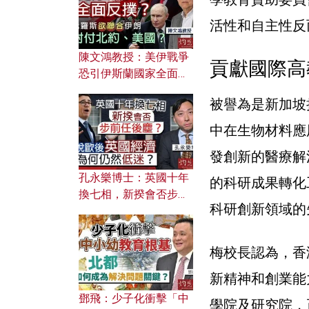
應用？
活性和自主性反
陳文鴻教授：美伊戰爭
貢獻國際高
恐引伊斯蘭國家全面反
撲？ 俄羅斯欲聯合伊朗
被譽為是新加坡
對付北約美國？
中在生物材料應
發創新的醫療解
孔永樂博士：英國十年
的科研成果轉化
換七相，新揆會否步前
科研創新領域的
任後塵？脫歐後英國經
濟為何仍然低迷？
梅校長認為，香
新精神和創業能
鄧飛：少子化衝擊「中
學院及研究院，