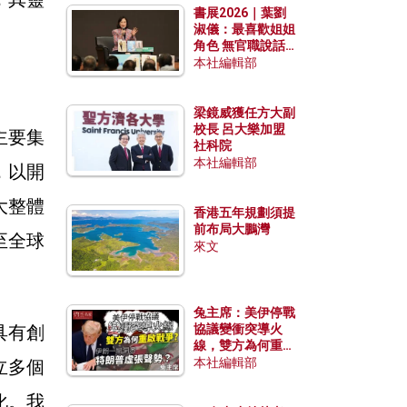
書展2026｜葉劉
淑儀：最喜歡姐姐
角色 無官職說話
包袱少
本社編輯部
梁鏡威獲任方大副
校長 呂大樂加盟
主要集
社科院
本社編輯部
，以開
大整體
香港五年規劃須提
前布局大鵬灣
至全球
來文
兔主席：美伊停戰
具有創
協議變衝突導火
線，雙方為何重啟
戰爭？伊朗一早洞
本社編輯部
立多個
悉特朗普虛張聲
勢？
化。我