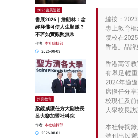
2026書展巡禮
編按：20
書展2026｜詹朗林：念
經拜佛可使人生順遂？
專上教育樞
不若如實觀照無常
院校在20
作者:
本社編輯部
香港」品牌
2026-08-03
香港高等教
有舉足輕重
2024年
席擔任分享
校現任及前
灼見教育
梁鏡威獲任方大副校長
大學校長訪
呂大樂加盟社科院
作者:
本社編輯部
本社特摘錄
2026-08-01
號刊出以饗