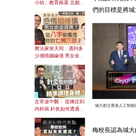
小幼」教育根基 北都如
們的目標是將城
何成為解決問題關鍵？
曆法家侯天同：遇到多
少感情姻緣債 男女命途
迥異？ 從八字能看透你
的七情六欲？
左常波中醫： 從痛症到
城大創立香港人工智能
內科病 針灸如何透過解
筋結 精準調理身體？
梅校長認為城大