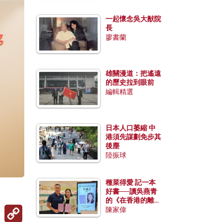
一起懷念吳大猷院
長
廖書蘭
雄關漫道：把遙遠
的歷史拉到眼前
編輯精選
日本人口萎縮 中
港須先謀劃免步其
後塵
陸振球
種菜得愛 記一本
好書──讀吳燕青
的《在香港的離島
Copy
種菜》
陳家偉
Link