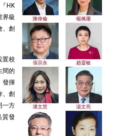
『HK
世界級
陳偉倫
楊佩珊
會、創
設置校
張宗永
趙靈敏
生間的
、發揮
作、創
另一方
潘文慧
湯文亮
品質發