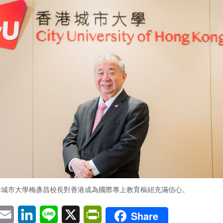
港城市大學梅彥昌校長對香港成為國際專上教育樞紐充滿信心。
pp
eChat
Email
LinkedIn
Line
X
PrintFriendly
Share