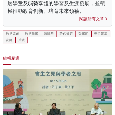
層學童及弱勢羣體的學習及生涯發展，並積
極推動教育創新、培育未來領袖。
閱讀所有文章
灼見原創
灼見獨家
陳國基
跨代貧窮
張家朗
學習資源
友師
反饋
編輯精選