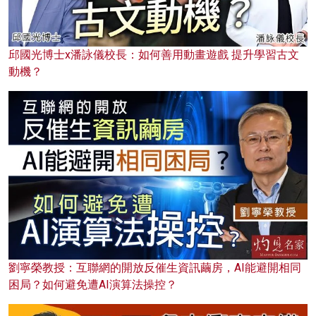
邱國光博士x潘詠儀校長：如何善用動畫遊戲 提升學習古文
動機？
劉寧榮教授：互聯網的開放反催生資訊繭房，AI能避開相同
困局？如何避免遭AI演算法操控？