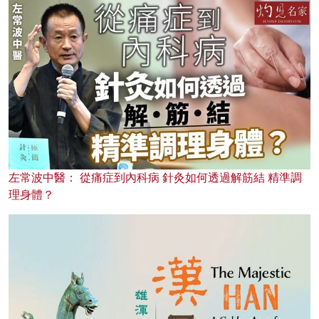
左常波中醫： 從痛症到內科病 針灸如何透過解筋結 精準調
理身體？