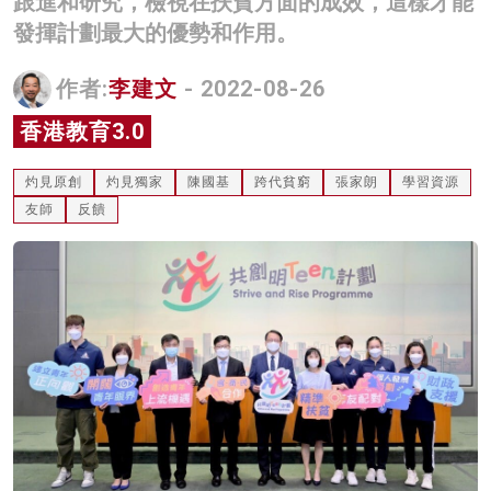
跟進和研究，檢視在扶貧方面的成效，這樣才能
名家榜
發揮計劃最大的優勢和作用。
灼見活動
作者:
李建文
- 2022-08-26
關於我們
香港教育3.0
灼見原創
灼見獨家
陳國基
跨代貧窮
張家朗
學習資源
友師
反饋