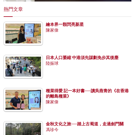
熱門文章
繪本界一顆閃亮新星
陳家偉
日本人口萎縮 中港須先謀劃免步其後塵
陸振球
種菜得愛 記一本好書──讀吳燕青的《在香港
的離島種菜》
陳家偉
金秋文化之旅──踏上古蜀道，走過劍門關
馮珍今