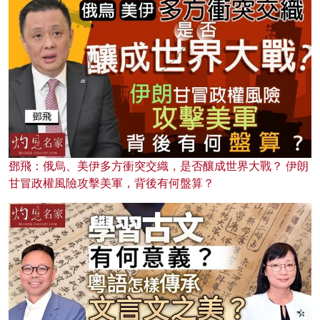
鄧飛：俄烏、美伊多方衝突交織，是否釀成世界大戰？ 伊朗
甘冒政權風險攻擊美軍，背後有何盤算？