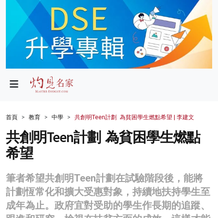
政局
教育
文化
財經
首頁
教育
中學
共創明Teen計劃 為貧困學生燃點希望 | 李建文
生活
共創明Teen計劃 為貧困學生燃點
希望
健康
商業
筆者希望共創明Teen計劃在試驗階段後，能將
計劃恆常化和擴大受惠對象，持續地扶持學生至
科技
成年為止。政府宜對受助的學生作長期的追蹤、
影片