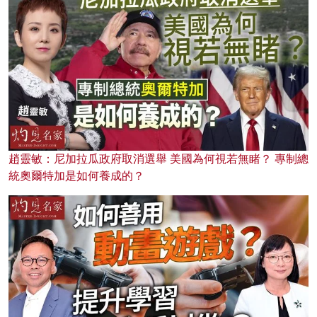
趙靈敏：尼加拉瓜政府取消選舉 美國為何視若無睹？ 專制總
統奧爾特加是如何養成的？