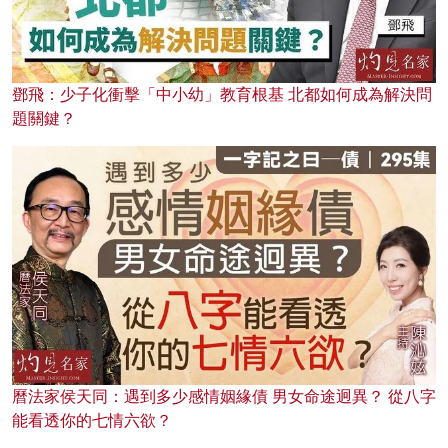
鄧飛：少子化衝擊「中小幼」教育根基 北都如何成為解決問
題關鍵？
曆法家侯天同：遇到多少感情姻緣債 男女命途迥異？ 從八字
能看透你的七情六欲？