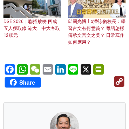
DSE 2026｜聯招放榜 四成
邱國光博士x潘詠儀校長：學
五人獲取錄 港大、中大各取
習古文有何意義？ 粵語怎樣
12狀元
傳承文言文之美？ 日常寫作
如何應用？
Facebook
WhatsApp
WeChat
Email
LinkedIn
Line
X
PrintFriendl
C
Share
Li