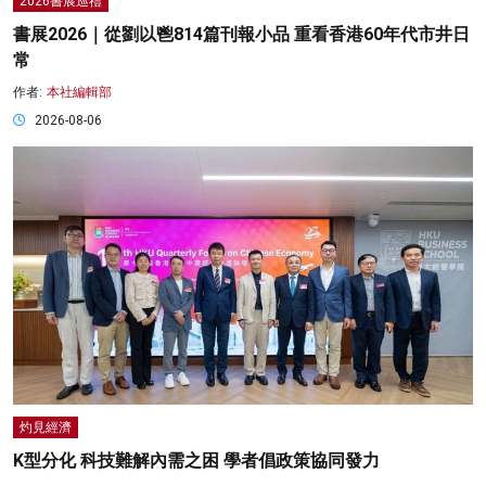
2026書展巡禮
書展2026｜從劉以鬯814篇刊報小品 重看香港60年代市井日
常
作者:
本社編輯部
2026-08-06
灼見經濟
K型分化 科技難解內需之困 學者倡政策協同發力