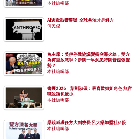
本社編輯部
AI逃獄敲響警號 全球共治才是解方
何民傑
兔主席：美伊停戰協議變衝突導火線，雙方
為何重啟戰爭？伊朗一早洞悉特朗普虛張聲
勢？
本社編輯部
書展2026｜葉劉淑儀：最喜歡姐姐角色 無官
職說話包袱少
本社編輯部
梁鏡威獲任方大副校長 呂大樂加盟社科院
本社編輯部