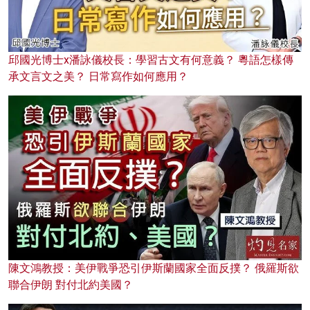
邱國光博士x潘詠儀校長：學習古文有何意義？ 粵語怎樣傳
承文言文之美？ 日常寫作如何應用？
陳文鴻教授：美伊戰爭恐引伊斯蘭國家全面反撲？ 俄羅斯欲
聯合伊朗 對付北約美國？