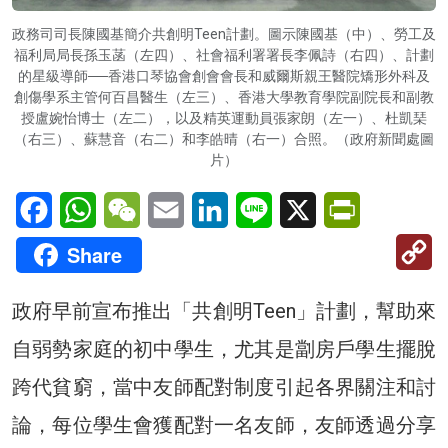
政務司司長陳國基簡介共創明Teen計劃。圖示陳國基（中）、勞工及
福利局局長孫玉菡（左四）、社會福利署署長李佩詩（右四）、計劃
的星級導師──香港口琴協會創會會長和威爾斯親王醫院矯形外科及
創傷學系主管何百昌醫生（左三）、香港大學教育學院副院長和副教
授盧婉怡博士（左二），以及精英運動員張家朗（左一）、杜凱琹
（右三）、蘇慧音（右二）和李皓晴（右一）合照。（政府新聞處圖
片）
Facebook
WhatsApp
WeChat
Email
LinkedIn
Line
X
PrintFriendl
C
Share
Li
政府早前宣布推出「共創明Teen」計劃，幫助來
自弱勢家庭的初中學生，尤其是劏房戶學生擺脫
跨代貧窮，當中友師配對制度引起各界關注和討
論，每位學生會獲配對一名友師，友師透過分享