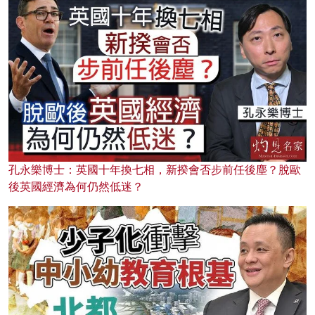
孔永樂博士：英國十年換七相，新揆會否步前任後塵？脫歐
後英國經濟為何仍然低迷？