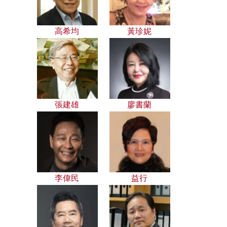
高希均
黃珍妮
張建雄
廖書蘭
李偉民
益行