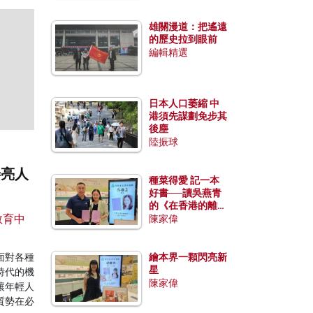
雄關漫道：把遙遠
的歷史拉到眼前
編輯精選
日本人口萎縮 中
港須先謀劃免步其
後塵
陸振球
善亮人
種菜得愛 記一本
好書──讀吳燕青
的《在香港的離島
教育中
種菜》
陳家偉
面對各種
繪本界一顆閃亮新
星
時代的機
陳家偉
讓年輕人
質勢在必