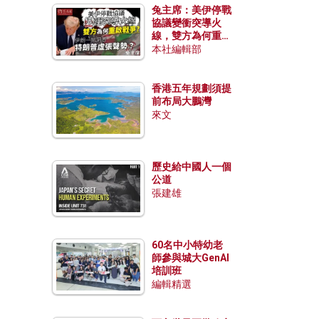
兔主席：美伊停戰
協議變衝突導火
線，雙方為何重啟
戰爭？伊朗一早洞
本社編輯部
悉特朗普虛張聲
勢？
香港五年規劃須提
前布局大鵬灣
來文
歷史給中國人一個
公道
張建雄
60名中小特幼老
師參與城大GenAI
培訓班
編輯精選