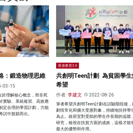
香港教育3.0
攻略：鍛造物理思維
共創明Teen計劃 為貧困學
希望
5-03-15
作者:
李建文
2022-08-26
鍵在於理解核心概念，而非死
於實驗、系統複習、高效應
筆者希望共創明Teen計劃在試驗階段後，
制定合理的學習計劃，方能
劃恆常化和擴大受惠對象，持續地扶持學
考試中脫穎而出。
為止。政府宜對受助的學生作長期的追蹤
研究，檢視在扶貧方面的成效，這樣才能
最大的優勢和作用。