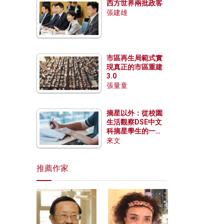
西方世界兩批政客
張建雄
市區再生局範式實
現真正的市區重建
3.0
張量童
摘星以外：從校園
生活觀察DSE中文
科摘星學生的一點
特質
來文
推薦作家