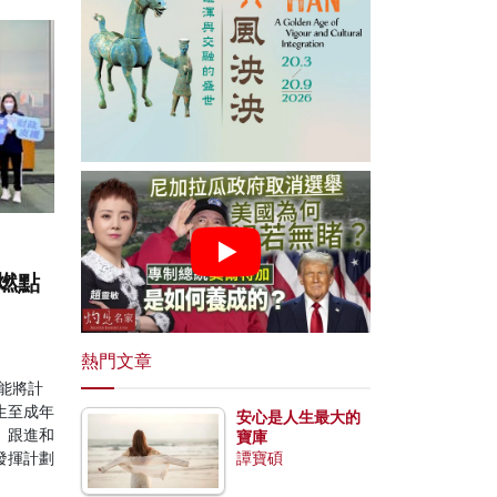
生燃點
熱門文章
能將計
生至成年
安心是人生最大的
、跟進和
寶庫
發揮計劃
譚寶碩