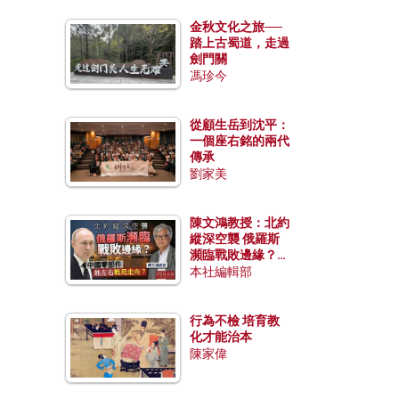
金秋文化之旅──
踏上古蜀道，走過
劍門關
馮珍今
從顧生岳到沈平：
一個座右銘的兩代
傳承
劉家美
陳文鴻教授：北約
縱深空襲 俄羅斯
瀕臨戰敗邊緣？中
國零部件能左右戰
本社編輯部
局走向？
行為不檢 培育教
化才能治本
陳家偉