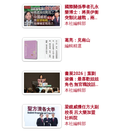
國際關係學者孔永
樂博士：將美伊衝
突類比越戰，兩者
有何異同？中國崛
本社編輯部
起能否為全球格局
發揮穩定效用？
葛亮：見南山
編輯精選
書展2026｜葉劉
淑儀：最喜歡姐姐
角色 無官職說話
包袱少
本社編輯部
梁鏡威獲任方大副
校長 呂大樂加盟
社科院
本社編輯部