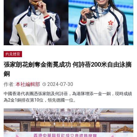
灼見體育
張家朗花劍奪金衛冕成功 何詩蓓200米自由泳摘
銅
作者:
本社編輯部
2024-07-30
中國香港代表團憑張家朗及何詩蓓，為港隊增添一金一銅，現時成績
為2金1銅排在第10位，領先德國一位。