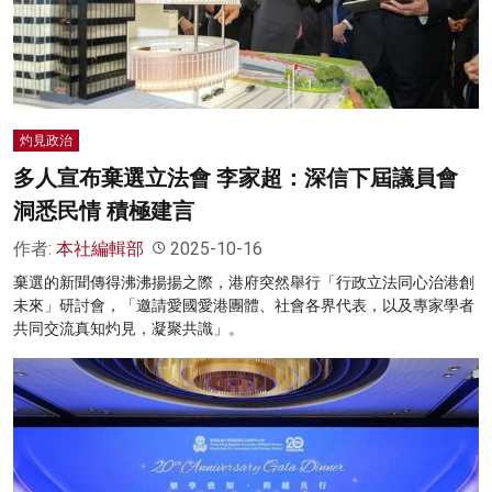
名家榜
灼見活動
關於我們
灼見政治
多人宣布棄選立法會 李家超：深信下屆議員會
洞悉民情 積極建言
作者:
本社編輯部
2025-10-16
棄選的新聞傳得沸沸揚揚之際，港府突然舉行「行政立法同心治港創
未來」研討會，「邀請愛國愛港團體、社會各界代表，以及專家學者
共同交流真知灼見，凝聚共識」。