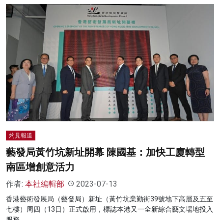
灼見報道
藝發局黃竹坑新址開幕 陳國基：加快工廈轉型
南區增創意活力
作者:
本社編輯部
2023-07-13
香港藝術發展局（藝發局）新址（黃竹坑業勤街39號地下高層及五至
七樓）周四（13日）正式啟用，標誌本港又一全新綜合藝文場地投入
服務。