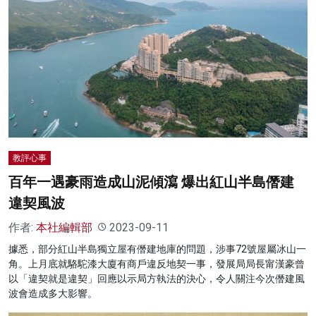
教評心事
百年一遇豪雨造成山泥傾瀉 爆出紅山半島僭建
違契風波
作者:
本社編輯部
2023-09-11
據悉，部分紅山半島獨立屋有僭建地庫的問題，涉事72號屋屬冰山一
角。上月底就駱駝漆大廈有商戶違反地契一事，發展局局長甯漢豪曾
以「違契就是違契」回應以示局方執法的決心，令人關注今次僭建風
波會造成多大影響。