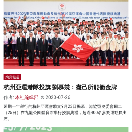
灼見報道
杭州亞運港隊投旗 劉慕裳：盡己所能衝金牌
作者:
本社編輯部
2023-07-26
延期一年舉行的杭州亞運會將於9月23日揭幕，港協暨奥委會周二
（25日）在九龍公園體育館舉行授旗典禮，超過400名參賽運動員出
席。