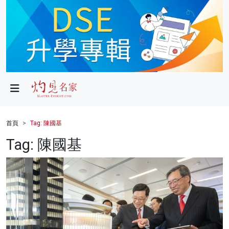
政局
教育
文化
財經
首頁
Tag: 陳國基
生活
Tag: 陳國基
健康
商業
科技
影片