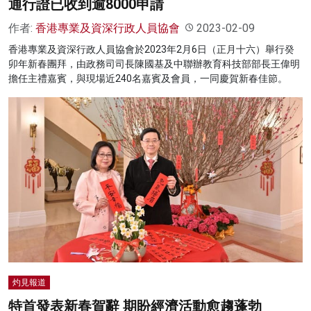
通行證已收到逾8000申請
作者:
香港專業及資深行政人員協會
2023-02-09
香港專業及資深行政人員協會於2023年2月6日（正月十六）舉行癸
卯年新春團拜，由政務司司長陳國基及中聯辦教育科技部部長王偉明
擔任主禮嘉賓，與現場近240名嘉賓及會員，一同慶賀新春佳節。
灼見報道
特首發表新春賀辭 期盼經濟活動愈趨蓬勃