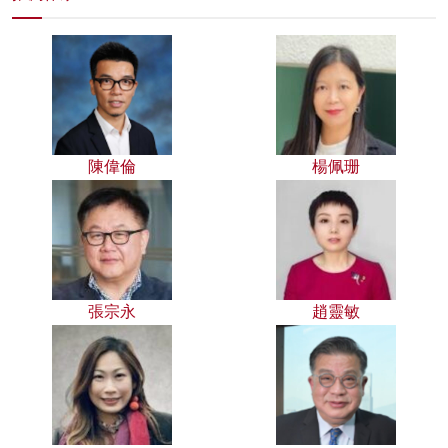
陳偉倫
楊佩珊
張宗永
趙靈敏