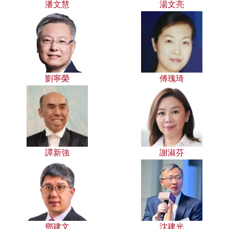
潘文慧
湯文亮
劉寧榮
傅瑰琦
譚新強
謝淑芬
鄧建文
沈建光