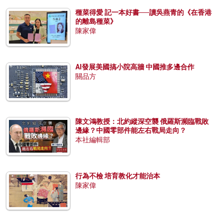
種菜得愛 記一本好書──讀吳燕青的《在香港
的離島種菜》
陳家偉
AI發展美國搞小院高牆 中國推多邊合作
關品方
陳文鴻教授：北約縱深空襲 俄羅斯瀕臨戰敗
邊緣？中國零部件能左右戰局走向？
本社編輯部
行為不檢 培育教化才能治本
陳家偉