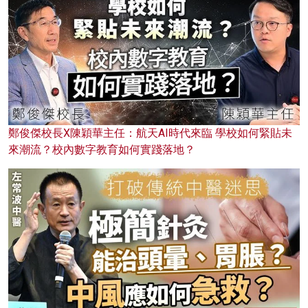
鄭俊傑校長X陳穎華主任：航天AI時代來臨 學校如何緊貼未
來潮流？校內數字教育如何實踐落地？