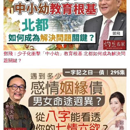
鄧飛：少子化衝擊「中小幼」教育根基 北都如何成為解決問
題關鍵？