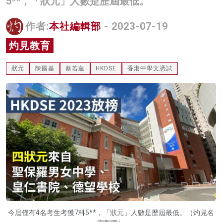
5**，「狀元」人數是歷屆最低。
名家榜
作者:
本社編輯部
- 2023-07-19
灼見活動
灼見教育
關於我們
狀元
陳國基
蔡若蓮
HKDSE
香港中學文憑試
今屆僅有4名考生考獲7科5**，「狀元」人數是歷屆最低。（灼見名