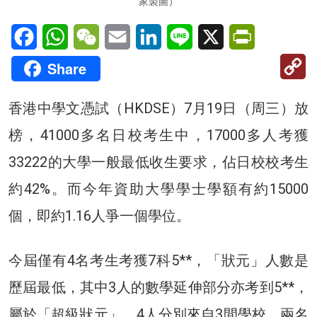
家製圖）
Facebook
WhatsApp
WeChat
Email
LinkedIn
Line
X
PrintFriendl
C
Share
Li
香港中學文憑試（HKDSE）7月19日（周三）放
榜，41000多名日校考生中，17000多人考獲
33222的大學一般最低收生要求，佔日校校考生
約42%。而今年資助大學學士學額有約15000
個，即約1.16人爭一個學位。
今屆僅有4名考生考獲7科5**，「狀元」人數是
歷屆最低，其中3人的數學延伸部分亦考到5**，
屬於「超級狀元」。4人分別來自3間學校，兩名