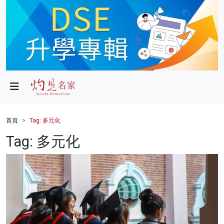
政局
教育
文化
財經
首頁
Tag: 多元化
生活
Tag: 多元化
健康
商業
科技
影片