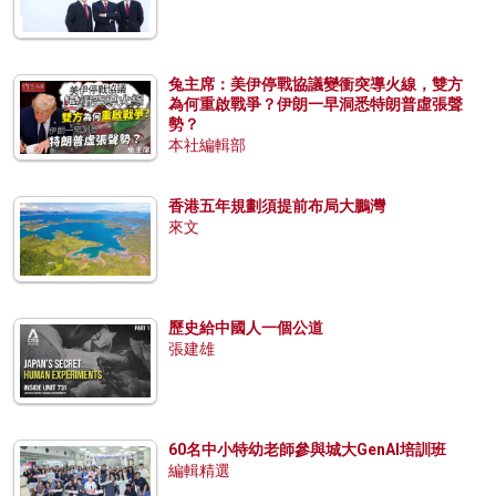
兔主席：美伊停戰協議變衝突導火線，雙方
為何重啟戰爭？伊朗一早洞悉特朗普虛張聲
勢？
本社編輯部
香港五年規劃須提前布局大鵬灣
來文
歷史給中國人一個公道
張建雄
60名中小特幼老師參與城大GenAI培訓班
編輯精選