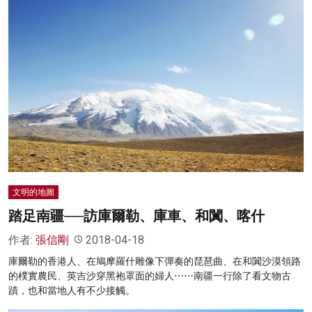
文明的地圖
踏足南疆──訪庫爾勒、庫車、和闐、喀什
作者:
張信剛
2018-04-18
庫爾勒的香港人、在鳩摩羅什雕像下彈奏的琵琶曲、在和闐沙漠領路
的樸實農民、英吉沙穿黑袍罩面的婦人⋯⋯南疆一行除了看文物古
蹟，也和當地人有不少接觸。