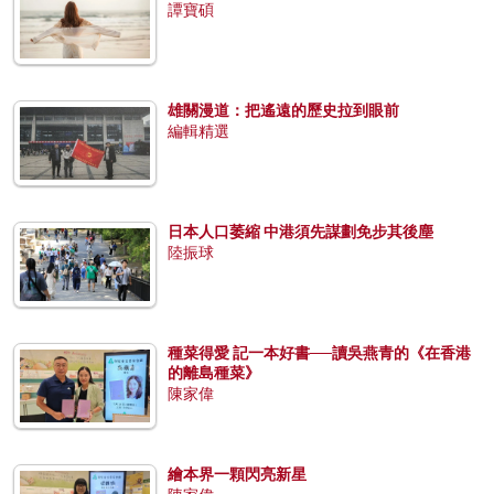
譚寶碩
雄關漫道：把遙遠的歷史拉到眼前
編輯精選
日本人口萎縮 中港須先謀劃免步其後塵
陸振球
種菜得愛 記一本好書──讀吳燕青的《在香港
的離島種菜》
陳家偉
繪本界一顆閃亮新星