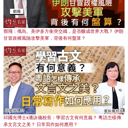
鄧飛：俄烏、美伊多方衝突交織，是否釀成世界大戰？ 伊朗
甘冒政權風險攻擊美軍，背後有何盤算？
邱國光博士x潘詠儀校長：學習古文有何意義？ 粵語怎樣傳
承文言文之美？ 日常寫作如何應用？