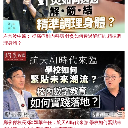
左常波中醫： 從痛症到內科病 針灸如何透過解筋結 精準調
理身體？
鄭俊傑校長X陳穎華主任：航天AI時代來臨 學校如何緊貼未