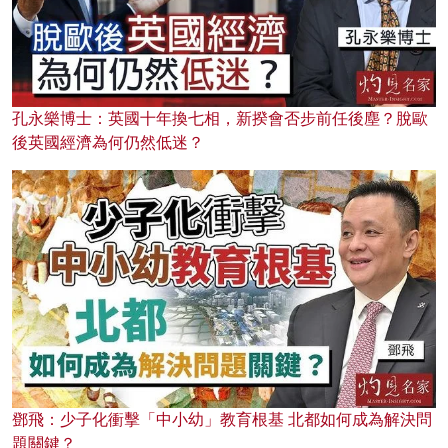
孔永樂博士：英國十年換七相，新揆會否步前任後塵？脫歐
後英國經濟為何仍然低迷？
鄧飛：少子化衝擊「中小幼」教育根基 北都如何成為解決問
題關鍵？