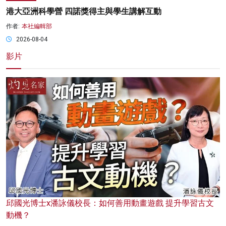
港大亞洲科學營 四諾獎得主與學生講解互動
作者:
本社編輯部
2026-08-04
影片
邱國光博士x潘詠儀校長：如何善用動畫遊戲 提升學習古文
動機？