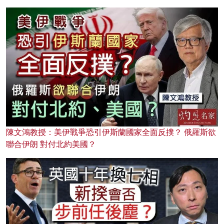
陳文鴻教授：美伊戰爭恐引伊斯蘭國家全面反撲？ 俄羅斯欲
聯合伊朗 對付北約美國？