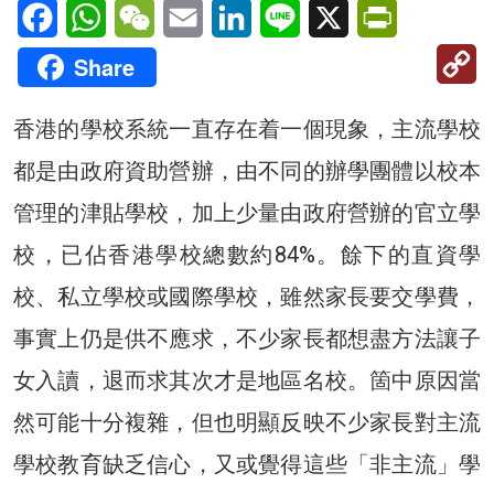
Facebook
WhatsApp
WeChat
Email
LinkedIn
Line
X
PrintFriendl
C
Share
Li
香港的學校系統一直存在着一個現象，主流學校
都是由政府資助營辦，由不同的辦學團體以校本
管理的津貼學校，加上少量由政府營辦的官立學
校，已佔香港學校總數約84%。餘下的直資學
校、私立學校或國際學校，雖然家長要交學費，
事實上仍是供不應求，不少家長都想盡方法讓子
女入讀，退而求其次才是地區名校。箇中原因當
然可能十分複雜，但也明顯反映不少家長對主流
學校教育缺乏信心，又或覺得這些「非主流」學