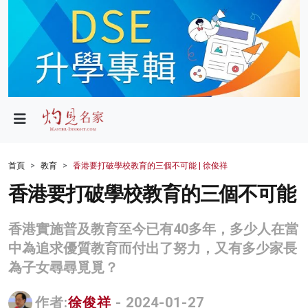
政局
教育
文化
財經
首頁
教育
香港要打破學校教育的三個不可能 | 徐俊祥
生活
香港要打破學校教育的三個不可能
健康
香港實施普及教育至今已有40多年，多少人在當
商業
中為追求優質教育而付出了努力，又有多少家長
為子女尋尋覓覓？
科技
影片
作者:
徐俊祥
- 2024-01-27