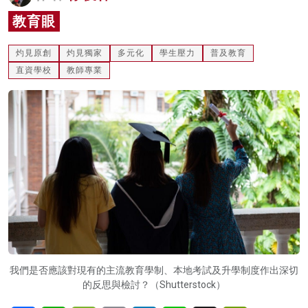
名家榜
教育眼
灼見活動
灼見原創
灼見獨家
多元化
學生壓力
普及教育
直資學校
教師專業
關於我們
我們是否應該對現有的主流教育學制、本地考試及升學制度作出深切
的反思與檢討？（Shutterstock）