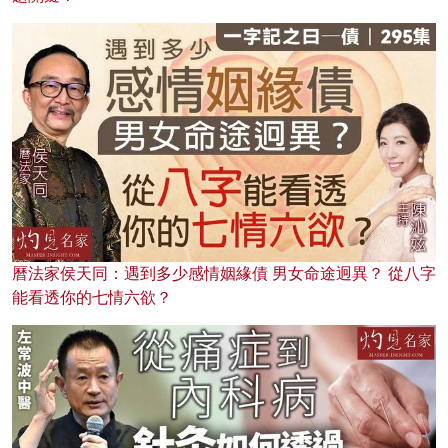
曆法家侯天同：遇到多少感情姻緣債 男女命途迥異？ 從八字
能看透你的七情六欲？