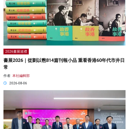
2026書展巡禮
書展2026｜從劉以鬯814篇刊報小品 重看香港60年代市井日
常
作者:
本社編輯部
2026-08-06