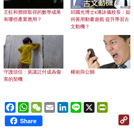
王虹和鄧煜取得的數學成果
邱國光博士x潘詠儀校長：如
有哪些產業應用？
何善用動畫遊戲 提升學習古
文動機？
守護信任：莫讓託付成為傷
權術與公關
害的契機
Facebook
WhatsApp
WeChat
Email
LinkedIn
Line
X
PrintFriendl
C
Share
Li