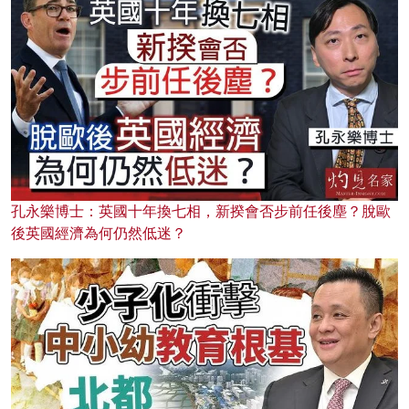
孔永樂博士：英國十年換七相，新揆會否步前任後塵？脫歐
後英國經濟為何仍然低迷？