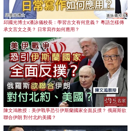
邱國光博士x潘詠儀校長：學習古文有何意義？ 粵語怎樣傳
承文言文之美？ 日常寫作如何應用？
陳文鴻教授：美伊戰爭恐引伊斯蘭國家全面反撲？ 俄羅斯欲
聯合伊朗 對付北約美國？