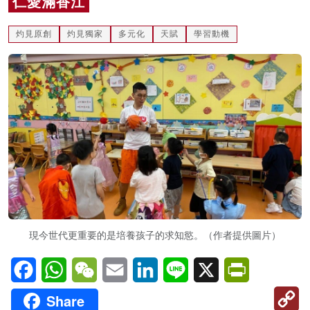
仁愛滿香江
名家榜
灼見原創
灼見獨家
多元化
天賦
學習動機
灼見活動
關於我們
現今世代更重要的是培養孩子的求知慾。（作者提供圖片）
Facebook
WhatsApp
WeChat
Email
LinkedIn
Line
X
PrintFriendl
C
Share
Li