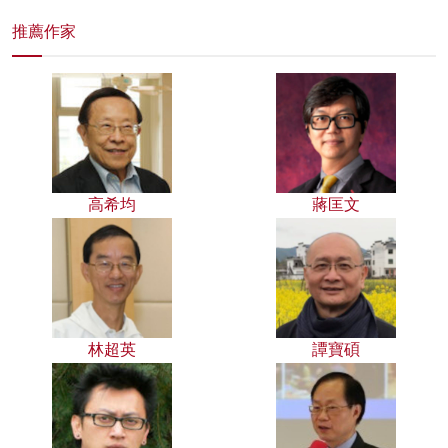
推薦作家
高希均
蔣匡文
林超英
譚寶碩