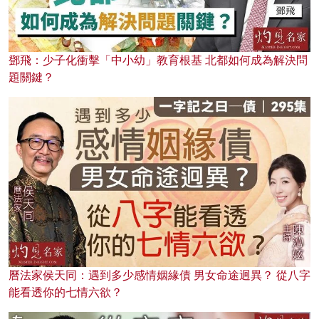
鄧飛：少子化衝擊「中小幼」教育根基 北都如何成為解決問
題關鍵？
曆法家侯天同：遇到多少感情姻緣債 男女命途迥異？ 從八字
能看透你的七情六欲？