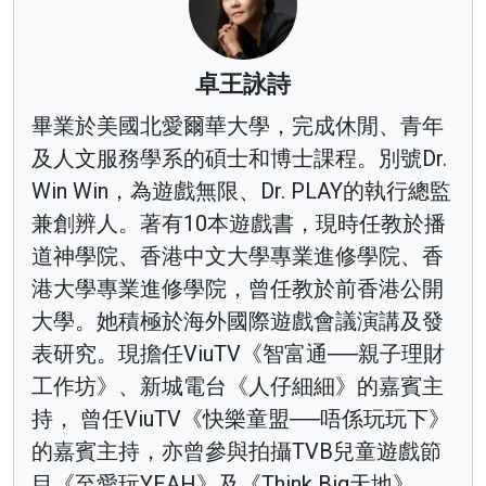
卓王詠詩
畢業於美國北愛爾華大學，完成休閒、青年
及人文服務學系的碩士和博士課程。別號Dr.
Win Win，為遊戲無限、Dr. PLAY的執行總監
兼創辨人。著有10本遊戲書，現時任教於播
道神學院、香港中文大學專業進修學院、香
港大學專業進修學院，曾任教於前香港公開
大學。她積極於海外國際遊戲會議演講及發
表研究。現擔任ViuTV《智富通──親子理財
工作坊》、新城電台《人仔細細》的嘉賓主
持， 曾任ViuTV《快樂童盟──唔係玩玩下》
的嘉賓主持，亦曾參與拍攝TVB兒童遊戲節
目《至愛玩YEAH》及《Think Big天地》，