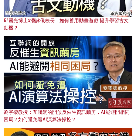
邱國光博士x潘詠儀校長：如何善用動畫遊戲 提升學習古文
動機？
劉寧榮教授：互聯網的開放反催生資訊繭房，AI能避開相同
困局？如何避免遭AI演算法操控？