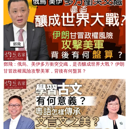
鄧飛：俄烏、美伊多方衝突交織，是否釀成世界大戰？ 伊朗
甘冒政權風險攻擊美軍，背後有何盤算？