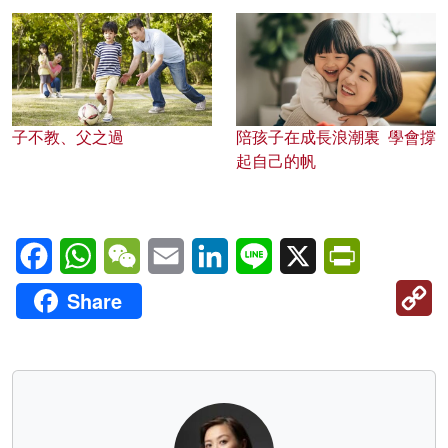
子不教、父之過
陪孩子在成長浪潮裏 學會撐
起自己的帆
Facebook
WhatsApp
WeChat
Email
LinkedIn
Line
X
PrintFriendl
C
Share
Li