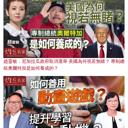
趙靈敏：尼加拉瓜政府取消選舉 美國為何視若無睹？ 專制總
統奧爾特加是如何養成的？