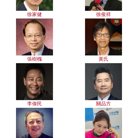
徐家健
徐俊祥
張樹槐
黃氏
李偉民
關品方