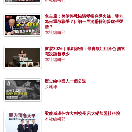
兔主席：美伊停戰協議變衝突導火線，雙方
為何重啟戰爭？伊朗一早洞悉特朗普虛張聲
勢？
本社編輯部
書展2026｜葉劉淑儀：最喜歡姐姐角色 無官
職說話包袱少
本社編輯部
歷史給中國人一個公道
張建雄
梁鏡威獲任方大副校長 呂大樂加盟社科院
本社編輯部