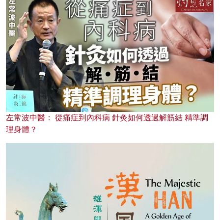
左常波中醫： 從痛症到內科病 針灸如何透過解筋結 精準調
理身體？