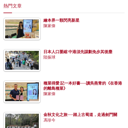
熱門文章
繪本界一顆閃亮新星
陳家偉
日本人口萎縮 中港須先謀劃免步其後塵
陸振球
種菜得愛 記一本好書──讀吳燕青的《在香港
的離島種菜》
陳家偉
金秋文化之旅──踏上古蜀道，走過劍門關
馮珍今