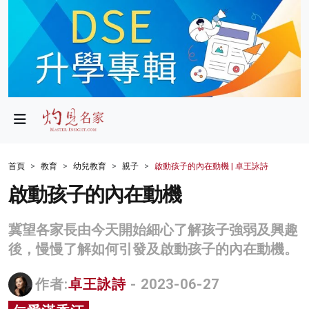
政局
教育
文化
財經
首頁
教育
幼兒教育
親子
啟動孩子的內在動機 | 卓王詠詩
生活
啟動孩子的內在動機
健康
冀望各家長由今天開始細心了解孩子強弱及興趣
商業
後，慢慢了解如何引發及啟動孩子的內在動機。
科技
作者:
卓王詠詩
- 2023-06-27
影片