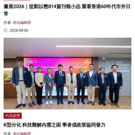
書展2026｜從劉以鬯814篇刊報小品 重看香港60年代市井日
常
作者:
本社編輯部
2026-08-06
灼見經濟
K型分化 科技難解內需之困 學者倡政策協同發力
作者:
本社編輯部