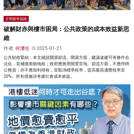
文明路幸福路
破解財赤與樓市困局：公共政策的成本效益新思
維
作者:
何濼生
2025-01-21
公共財政緊絀，本文續談開源節流。開源方面，建議違建可有條件合
法化，並補徵差餉地租；政府應善用閒置官地。節流方面，不應停聘
公務員；亦不應加利得稅，宜取消標準稅率，提高最高邊際稅率至
20%。所有措施須考慮社會成本效益。