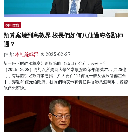
灼見教育
預算案燒到高教界 校長們如何八仙過海各顯神
通？
作者:
本社編輯部
2025-02-27
新一份《財政預算案》新措施昨（26日）公布，未來三年
（2025─2028）將對八所資助大學的常規撥款每年削減2%，共28億
元，有媒體引述政府消息指，八大要在111億元一般及發展儲備基金
中，歸還40億元給政府。校長們均表示有責任與香港共渡時艱，聽聽
他們怎麼說。