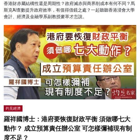
香港財赤屬結構性還是周期性？政府滅赤與商界削成本有何不同？馬
斯克AI查數提升政府效率，有值得借鏡之處？一起聽聽香港浸會大學
會計、經濟及金融學系副教授麥萃才怎說。
灼見經濟
羅祥國博士：港府要恢復財政平衡 須做哪七大
動作？ 成立預算責任辦公室 可怎樣彌補現有制
度不足？