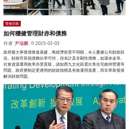
雙修別集
如何穩健管理財赤和債務
作者:
尹瑞麟
2025-03-03
政府擬大舉發債推進基建，唯經濟前景不明朗，令人憂慮公共財政狀
況。財政司長指債務比率可控，但未計及非顯性債務，如退休金等。
社會資源運用效率亦受質疑，諸如西九文化區需出售住宅維持營運等
問題。政府應制定更透明的財政指標及有效運用資產，而非單靠發債
解決財政問題。