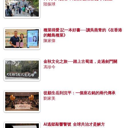
陸振球
種菜得愛 記一本好書──讀吳燕青的《在香港
的離島種菜》
陳家偉
金秋文化之旅──踏上古蜀道，走過劍門關
馮珍今
從顧生岳到沈平：一個座右銘的兩代傳承
劉家美
AI逃獄敲響警號 全球共治才是解方