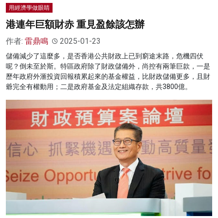
用經濟學做眼睛
港連年巨額財赤 重見盈餘該怎辦
作者:
雷鼎鳴
2025-01-23
儲備減少了這麼多，是否香港公共財政上已到窮途末路，危機四伏
呢？倒未至於斯。特區政府除了財政儲備外，尚控有兩筆巨款，一是
歷年政府外滙投資回報積累起來的基金權益，比財政儲備更多，且財
爺完全有權動用；二是政府基金及法定組織存款，共3800億。