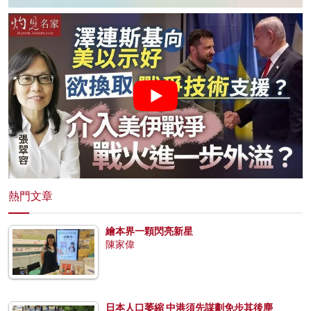
熱門文章
繪本界一顆閃亮新星
陳家偉
日本人口萎縮 中港須先謀劃免步其後塵