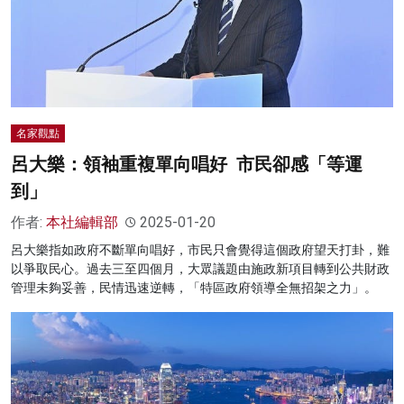
名家觀點
呂大樂：領袖重複單向唱好 市民卻感「等運
到」
作者:
本社編輯部
2025-01-20
呂大樂指如政府不斷單向唱好，市民只會覺得這個政府望天打卦，難
以爭取民心。過去三至四個月，大眾議題由施政新項目轉到公共財政
管理未夠妥善，民情迅速逆轉，「特區政府領導全無招架之力」。