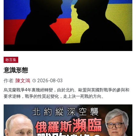
敢言集
意識形態
作者:
陳文鴻
2026-08-03
烏克蘭戰爭4年裏幾經轉變，由於北約、歐盟與英國對戰爭的參與和
要求逆轉，戰爭的性質起變化，走上決一死戰的方向。