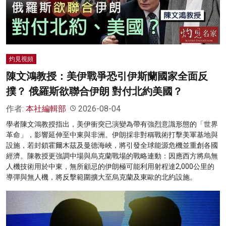
灼見視頻
陳文鴻教授：美伊戰爭恐引伊斯蘭國家全面反
撲？ 俄羅斯欲聯合伊朗 對付北約美國？
作者:
本社編輯部
2026-08-04
學者陳文鴻教授指出，美伊衝突已演變為帶有強烈意識形態的「世界
革命」，影響延伸至中東與非洲。伊朗採非對稱戰術打擊美軍基地與
設施，若封鎖霍爾木茲及曼德海峽，將引發全球能源危機並重創各國
經濟。陳教授更強調中場與烏克蘭戰場的戰略連動：因應西方將烏無
人機技術用於中東，無所顧忌的伊朗極可能利用射程達2,000公里的
導彈與無人機，將反擊範圍擴大至烏克蘭及東歐的北約設施。