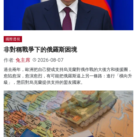
名家榜
灼見活動
關於我們
國際透視
非對稱戰爭下的俄羅斯困境
作者:
兔主席
2026-08-07
過去兩年，歐洲把自己變成支持烏克蘭對俄作戰的大後方和後援團，
愈陷愈深，愈演愈烈，有可能把俄羅斯逼上另一條路：進行「橫向升
級」，懲罰對烏克蘭提供支持的盟友國家。