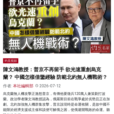
灼見視頻
陳文鴻教授：普京不再留手 欲光速重創烏克
蘭？ 中國怎樣借鑒經驗 防範北約無人機戰術？
作者:
本社編輯部
2026-07-12
烏克蘭無人機攻擊正激怒普京，有傳他要徵兵120萬人兼策劃打波
蘭。政治學者陳文鴻教授認為，俄羅斯目前在戰爭處於劣勢且正在加
劇。北約加強無人機群集攻擊，普京說現時是命運攸關，是故中國不
能限於經濟支援或主催和談便可解俄之困，使俄避開戰敗的命運。聽