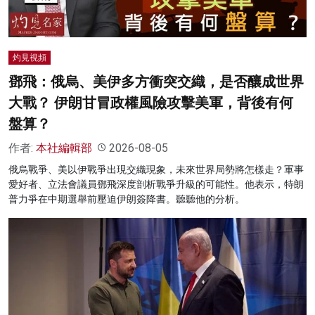
灼見視頻
鄧飛：俄烏、美伊多方衝突交織，是否釀成世界
大戰？ 伊朗甘冒政權風險攻擊美軍，背後有何
盤算？
作者:
本社編輯部
2026-08-05
俄烏戰爭、美以伊戰爭出現交織現象，未來世界局勢將怎樣走？軍事
愛好者、立法會議員鄧飛深度剖析戰爭升級的可能性。他表示，特朗
普力爭在中期選舉前壓迫伊朗簽降書。聽聽他的分析。