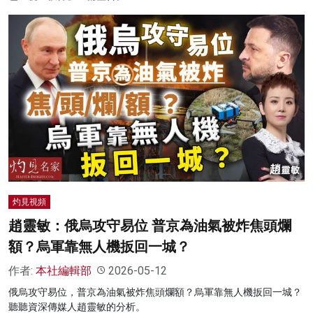
灼見視頻
趙靈敏：俄烏攻守易位 普京為油氣被炸焦頭爛
額？烏軍靠無人機扳回一城？
作者:
本社編輯部
2026-05-12
俄烏攻守易位，普京為油氣被炸焦頭爛額？烏軍靠無人機扳回一城？
聽聽資深傳媒人趙靈敏的分析。