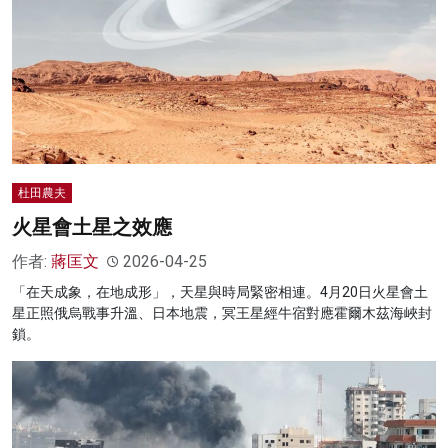
杜田農夫
火星會土星之效應
作者:
蔣匡文
2026-04-25
「在天成象，在地成形」，天星與時局緊密相連。4月20日火星會土
星正照俄烏戰事升溫、日本地震，冥王星經牛宿對應霍爾木茲海峽封
鎖。