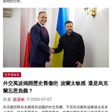
聽他的分析。
世界靈敏度
外交風波揭開歷史舊傷疤 波蘭太敏感 還是烏克
蘭忘恩負義？
作者:
趙靈敏
2026-07-07
烏克蘭部隊命名觸發與波蘭的外交危機。不管烏克蘭和波蘭過去有多