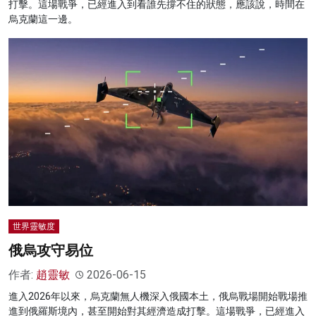
打擊。這場戰爭，已經進入到看誰先撐不住的狀態，應該說，時間在
烏克蘭這一邊。
世界靈敏度
俄烏攻守易位
作者:
趙靈敏
2026-06-15
進入2026年以來，烏克蘭無人機深入俄國本土，俄烏戰場開始戰場推
進到俄羅斯境內，甚至開始對其經濟造成打擊。這場戰爭，已經進入