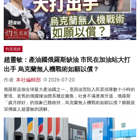
灼見視頻
趙靈敏：產油國俄羅斯缺油 市民在加油站大打
出手 烏克蘭無人機戰術如願以償？
作者:
本社編輯部
2026-07-20
俄羅斯這個全球最大產油國之一，竟因油荒陷入民眾排隊數十小時的
窘境。老舊的俄國煉油體系幾近癱瘓，社會不滿逐漸升溫，俄羅斯
「歲月靜好」的假象已難維持，烏克蘭無人機戰術如願以償？聽聽資
深傳媒人趙靈敏的講解。