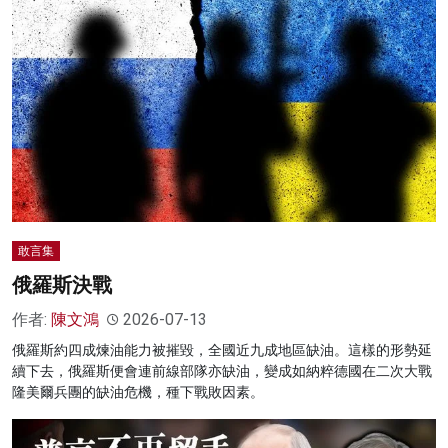
敢言集
俄羅斯決戰
作者:
陳文鴻
2026-07-13
俄羅斯約四成煉油能力被摧毀，全國近九成地區缺油。這樣的形勢延
續下去，俄羅斯便會連前線部隊亦缺油，變成如納粹德國在二次大戰
隆美爾兵團的缺油危機，種下戰敗因素。