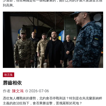
少過節，現在兩國是在一個戰壕裏的，她們之間的矛盾只會讓普京感
到高興。
敢言集
唇齒相依
作者:
陳文鴻
2026-07-06
憑仗無人機戰術的優勢，北約會否停戰和談？特別是在烏克蘭新納粹
主義的政治狂熱下，會否乘勝追擊，置俄羅斯於死地？