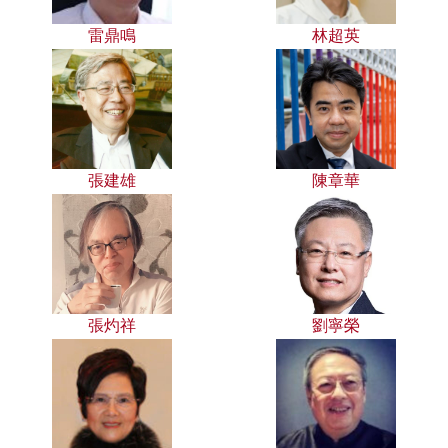
雷鼎鳴
林超英
張建雄
陳章華
張灼祥
劉寧榮