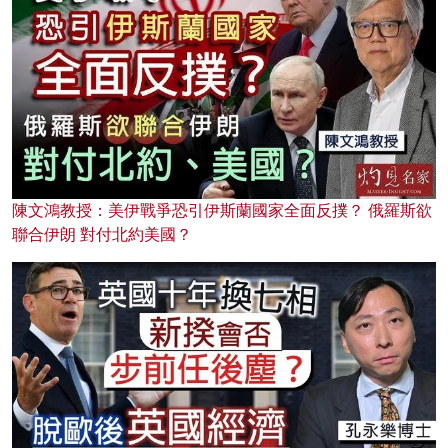
陳文鴻教授：美伊戰爭恐引伊斯蘭國家全面反撲？ 俄羅斯欲
聯合伊朗 對付北約美國？