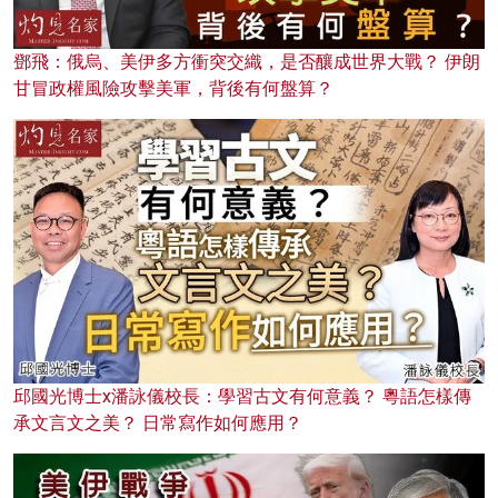
鄧飛：俄烏、美伊多方衝突交織，是否釀成世界大戰？ 伊朗
甘冒政權風險攻擊美軍，背後有何盤算？
邱國光博士x潘詠儀校長：學習古文有何意義？ 粵語怎樣傳
承文言文之美？ 日常寫作如何應用？