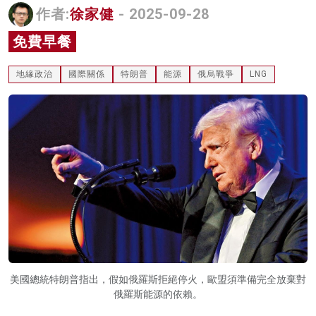
作者:
徐家健
- 2025-09-28
名家榜
免費早餐
灼見活動
地緣政治
國際關係
特朗普
能源
俄烏戰爭
LNG
關於我們
美國總統特朗普指出，假如俄羅斯拒絕停火，歐盟須準備完全放棄對
俄羅斯能源的依賴。