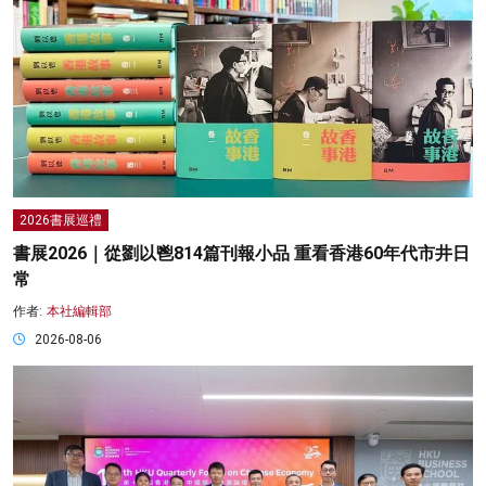
2026書展巡禮
書展2026｜從劉以鬯814篇刊報小品 重看香港60年代市井日
常
作者:
本社編輯部
2026-08-06