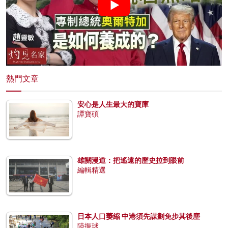
熱門文章
安心是人生最大的寶庫
譚寶碩
雄關漫道：把遙遠的歷史拉到眼前
編輯精選
日本人口萎縮 中港須先謀劃免步其後塵
陸振球