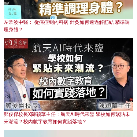
左常波中醫： 從痛症到內科病 針灸如何透過解筋結 精準調
理身體？
鄭俊傑校長X陳穎華主任：航天AI時代來臨 學校如何緊貼未
來潮流？校內數字教育如何實踐落地？