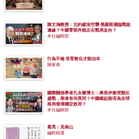
陳文鴻教授：北約縱深空襲 俄羅斯瀕臨戰敗
邊緣？中國零部件能左右戰局走向？
本社編輯部
行為不檢 培育教化才能治本
陳家偉
國際關係學者孔永樂博士：將美伊衝突類比
越戰，兩者有何異同？中國崛起能否為全球
格局發揮穩定效用？
本社編輯部
葛亮：見南山
編輯精選