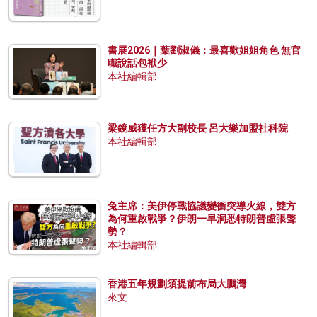
書展2026｜葉劉淑儀：最喜歡姐姐角色 無官
職說話包袱少
本社編輯部
梁鏡威獲任方大副校長 呂大樂加盟社科院
本社編輯部
兔主席：美伊停戰協議變衝突導火線，雙方
為何重啟戰爭？伊朗一早洞悉特朗普虛張聲
勢？
本社編輯部
香港五年規劃須提前布局大鵬灣
來文