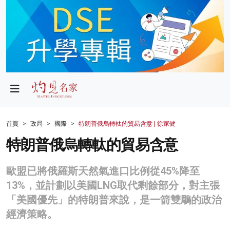
政局
教育
文化
財經
首頁
政局
國際
特朗普俄烏轉軚的貿易含意 | 徐家健
生活
特朗普俄烏轉軚的貿易含意
健康
歐盟已將俄羅斯天然氣進口比例從45%降至
商業
13%，並計劃以美國LNG取代剩餘部分，對主張
「美國優先」的特朗普來說，是一箭雙鵰的政治
科技
經濟策略。
影片