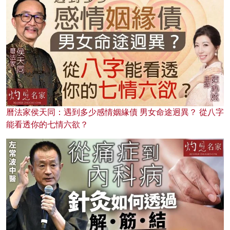
曆法家侯天同：遇到多少感情姻緣債 男女命途迥異？ 從八字
能看透你的七情六欲？