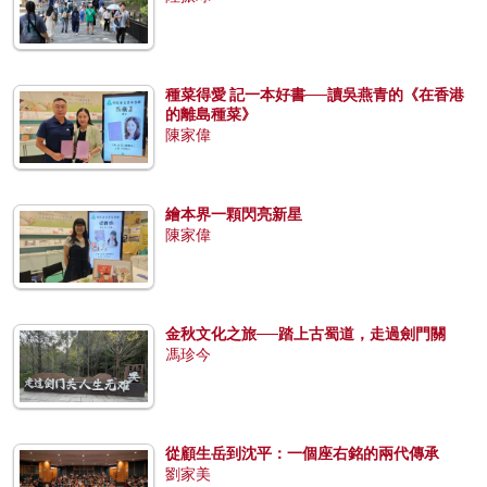
種菜得愛 記一本好書──讀吳燕青的《在香港
的離島種菜》
陳家偉
繪本界一顆閃亮新星
陳家偉
金秋文化之旅──踏上古蜀道，走過劍門關
馮珍今
從顧生岳到沈平：一個座右銘的兩代傳承
劉家美