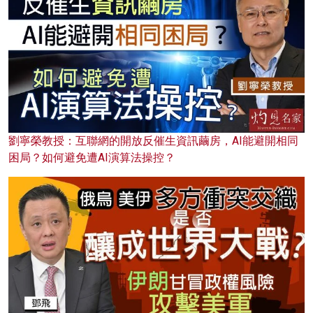
劉寧榮教授：互聯網的開放反催生資訊繭房，AI能避開相同
困局？如何避免遭AI演算法操控？