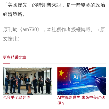
「美國優先」的特朗普來說，是一箭雙鵰的政治
經濟策略。
原刊於《am730》，本社獲作者授權轉載。
（原
文按此）
更多精采文章
包容乎？縱容也
AI主導新世界 未來中美誰佔
優？