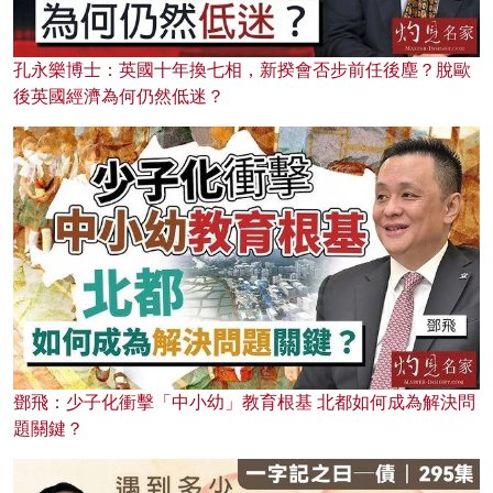
孔永樂博士：英國十年換七相，新揆會否步前任後塵？脫歐
後英國經濟為何仍然低迷？
鄧飛：少子化衝擊「中小幼」教育根基 北都如何成為解決問
題關鍵？