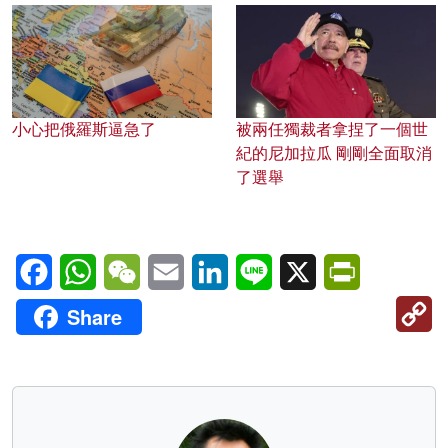
小心把俄羅斯逼急了
被兩任獨裁者拿捏了一個世
紀的尼加拉瓜 剛剛全面取消
了選舉
Facebook
WhatsApp
WeChat
Email
LinkedIn
Line
X
PrintFriendl
C
Share
Li